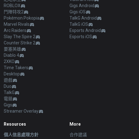
ROBLOX
Gigs Android
鬥陣特攻2
Gigs iOS
Pokémon Pokopia
TalkG Android
Marvel Rivals
TalkG iOS
Arc Raiders
Esports Android
Slay The Spire 2
Esports iOS
Counter Strike 2
要塞英雄
Diablo 4
2XKO
Time Takers
Desktop
遊戲
Duo
TalkG
電競
Gigs
Streamer Overlay
Resources
More
個人信息處理方針
合作建議