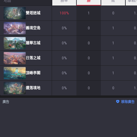
地圖
勝率
勝
敗
擊殺
雙塔迷城
100
%
1
0
1
義境空島
0
%
0
1
0
蓮華古城
0
%
0
1
0
日落之城
0
%
0
1
0
頂峰亭閣
0
%
0
1
0
遺落境地
0
%
0
0
1
廣告
移除廣告