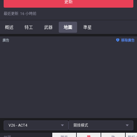
更新
最近更新
:
16 小時前
概述
特工
武器
地圖
準星
廣告
移除廣告
V26 - ACT4
競技模式