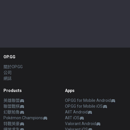
OP.GG
關於OP.GG
公司
網誌
Products
Apps
英雄聯盟
OP.GG for Mobile Android
聯盟戰棋
OP.GG for Mobile iOS
幻獸帕魯
AllT Android
Pokémon Champions
AllT iOS
特戰英豪
Valorant Android
絕地求生
Valorant iOS