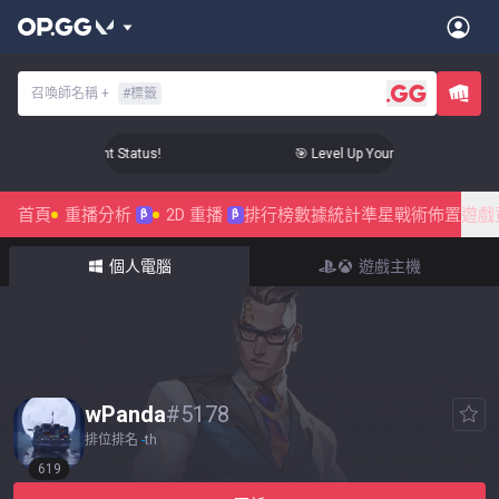
召喚師名稱
+
#
標籤
ur Aim to Radiant Status!
🎯 Level Up Your Aim to Radiant St
首頁
重播分析
2D 重播
排行榜
數據統計
準星
戰術佈置
遊戲
β
β
個人電腦
遊戲主機
wPanda
#
5178
排位排名
-
th
619