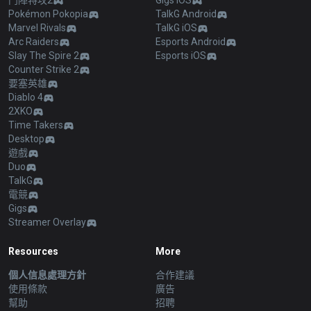
鬥陣特攻2
Gigs iOS
Pokémon Pokopia
TalkG Android
Marvel Rivals
TalkG iOS
Arc Raiders
Esports Android
Slay The Spire 2
Esports iOS
Counter Strike 2
要塞英雄
Diablo 4
2XKO
Time Takers
Desktop
遊戲
Duo
TalkG
電競
Gigs
Streamer Overlay
Resources
More
個人信息處理方針
合作建議
使用條款
廣告
幫助
招聘