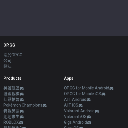
OP.GG
關於OP.GG
公司
網誌
Products
Apps
英雄聯盟
OP.GG for Mobile Android
聯盟戰棋
OP.GG for Mobile iOS
幻獸帕魯
AllT Android
Pokémon Champions
AllT iOS
特戰英豪
Valorant Android
絕地求生
Valorant iOS
ROBLOX
Gigs Android