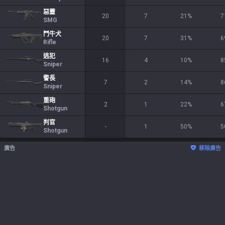
惡靈
20
7
21
%
7
SMG
鬥牛犬
20
7
31
%
6
Rifle
逃犯
16
4
10
%
8
Sniper
警長
7
2
14
%
8
Sniper
重砲
2
1
22
%
6
Shotgun
判官
-
1
50
%
5
Shotgun
廣告
移除廣告