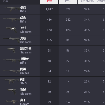
武器
擊殺
陣亡
爆頭百分比
身體
暴徒
1,017
528
37
%
5
Rifle
幻象
486
242
34
%
6
Rifle
神射
173
124
45
%
5
Sidearm
鬼魅
155
80
39
%
5
Sidearm
制式手槍
58
56
39
%
5
Sidearm
捍衛者
58
27
48
%
4
Rifle
間諜
54
18
24
%
7
Sniper
刺針
32
14
26
%
7
SMG
盜賊
30
25
38
%
5
Sidearm
奧丁
29
14
20
%
7
Heavy