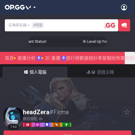
召喚師名稱
+
#
標籤
Your Aim to Radiant Status!
🎯 Level Up Your Aim to Radiant S
首頁
重播分析
2D 重播
排行榜
數據統計
準星
戰術佈置
遊戲
β
β
個人電腦
遊戲主機
headZera
#
Firma
排位排名
-
th
744