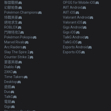
聯盟戰棋
OP.GG for Mobile iOS
幻獸帕魯
AllT Android
Pokémon Champions
AllT iOS
特戰英豪
Valorant Android
絕地求生
Valorant iOS
ROBLOX
Gigs Android
鬥陣特攻2
Gigs iOS
Pokémon Pokopia
TalkG Android
Marvel Rivals
TalkG iOS
Arc Raiders
Esports Android
Slay The Spire 2
Esports iOS
Counter Strike 2
要塞英雄
Diablo 4
2XKO
Time Takers
Desktop
遊戲
Duo
TalkG
電競
Gigs