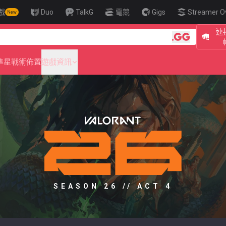
戲
Duo
TalkG
電競
Gigs
Streamer O
New
連接
🎯 Level Up Y
準星
戰術佈置
遊戲資訊
SEASON 26 // ACT 4