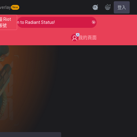
ZH
verlay
登入
New
 Riot
our Aim to Radiant Status!
🎯 Level Up Your Aim to Ra
帳號
我的頁面