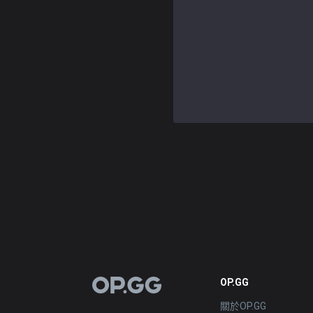
OP.GG
OP.GG
關於OP.GG