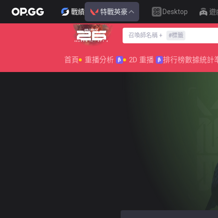
戰績
特戰英豪
Desktop
遊
召喚師名稱
+
#
標籤
SEASON 26 : ACT 4
首頁
重播分析
2D 重播
排行榜
數據統計
β
β