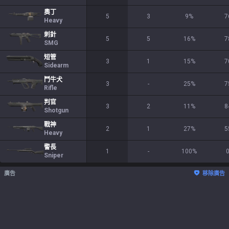
奧丁
5
3
9
%
7
Heavy
刺針
5
5
16
%
7
SMG
短管
3
1
15
%
7
Sidearm
鬥牛犬
3
-
25
%
7
Rifle
判官
3
2
11
%
8
Shotgun
戰神
2
1
27
%
5
Heavy
警長
1
-
100
%
Sniper
廣告
移除廣告