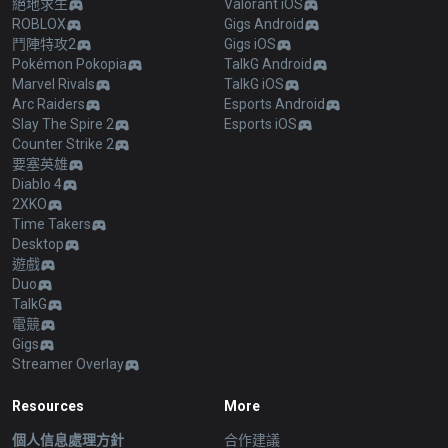
絕地求生
Valorant iOS
ROBLOX
Gigs Android
鬥陣特攻2
Gigs iOS
Pokémon Pokopia
TalkG Android
Marvel Rivals
TalkG iOS
Arc Raiders
Esports Android
Slay The Spire 2
Esports iOS
Counter Strike 2
要塞英雄
Diablo 4
2XKO
Time Takers
Desktop
遊戲
Duo
TalkG
電競
Gigs
Streamer Overlay
Resources
More
個人信息處理方針
合作建議