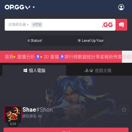
召喚師名稱
+
#
標籤
ur Aim to Radiant Status!
🎯 Level Up Your Aim to Radiant Sta
首頁
重播分析
2D 重播
排行榜
數據統計
準星
戰術佈置
遊戲
β
β
個人電腦
遊戲主機
Shae
#
Shon
排位排名
-
th
639