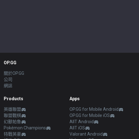
OP.GG
關於OP.GG
公司
網誌
Products
Apps
英雄聯盟
OP.GG for Mobile Android
聯盟戰棋
OP.GG for Mobile iOS
幻獸帕魯
AllT Android
Pokémon Champions
AllT iOS
特戰英豪
Valorant Android