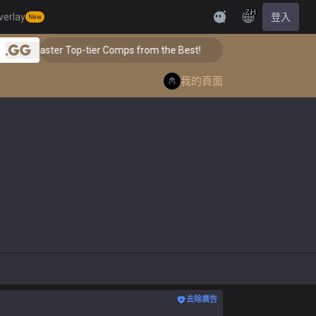
ZH
verlay
登入
New
Feedback
ster Top-tier Comps from the Best!
👑 Master Top-ti
.gg
我的頁面
去除廣告