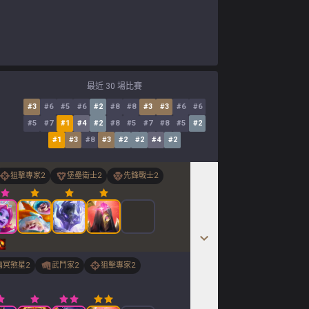
最近 30 場比賽
#
3
#
6
#
5
#
6
#
2
#
8
#
8
#
3
#
3
#
6
#
6
#
5
#
7
#
1
#
4
#
2
#
8
#
5
#
7
#
8
#
5
#
2
#
1
#
3
#
8
#
3
#
2
#
2
#
4
#
2
狙擊專家
2
堡壘衛士
2
先鋒戰士
2
幽冥煞星
2
武鬥家
2
狙擊專家
2