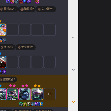
星際旅人
2
降靈師
2
先鋒戰士
2
劫掠者
2
太空律動
1
星靈牧者
3
+
6