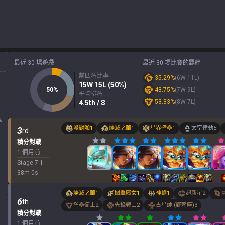
最近 30 場遊戲
最近 30 場比賽的羈絆
前四名比率
35.29
%
(
6
W
11
L)
15
W
15
L (
50
%)
50
%
43.75
%
(
7
W
9
L)
平均排名
53.33
%
(
8
W
7
L)
4.5
th
/ 8
L
%
派對咖
1
燼滅之華
1
星界壁壘
1
太空律動
5
3
rd
積分對戰
1 個月前
Stage
7
-
1
38
m
0
s
燼滅之華
1
闇翼魔女
1
神諭
1
超新星
2
6
th
堡壘衛士
2
先鋒戰士
2
占星師 (野豬座)
3
積分對戰
1 個月前