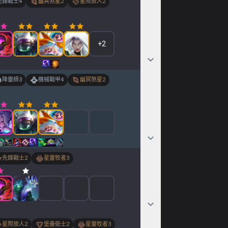
先鋒戰士
4
幽冥煞星
2
星際旅人
2
+
2
降靈師
3
機械戰甲
4
幽冥煞星
2
先鋒戰士
2
星靈牧者
3
星際旅人
2
堡壘衛士
2
星靈牧者
3