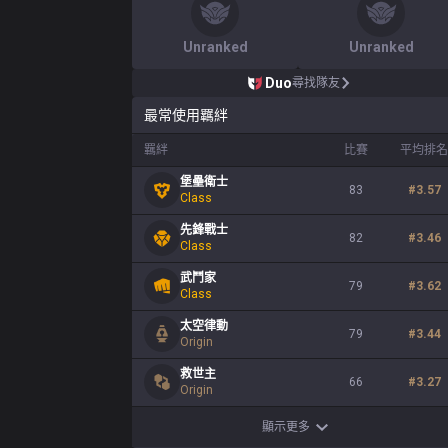
Unranked
Unranked
Duo
尋找隊友
最常使用羈絆
羈絆
比賽
平均排名
堡壘衛士
83
#
3.57
Class
先鋒戰士
82
#
3.46
Class
武鬥家
79
#
3.62
Class
太空律動
79
#
3.44
Origin
救世主
66
#
3.27
Origin
顯示更多