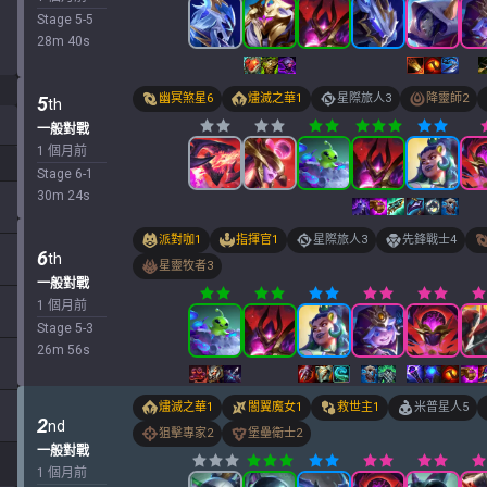
Stage
5
-
5
28
m
40
s
幽冥煞星
6
燼滅之華
1
星際旅人
3
降靈師
2
5
th
一般對戰
1 個月前
Stage
6
-
1
30
m
24
s
派對咖
1
指揮官
1
星際旅人
3
先鋒戰士
4
6
th
星靈牧者
3
一般對戰
1 個月前
Stage
5
-
3
26
m
56
s
燼滅之華
1
闇翼魔女
1
救世主
1
米普星人
5
2
nd
狙擊專家
2
堡壘衛士
2
一般對戰
1 個月前