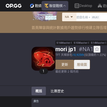
戰績
聯盟戰棋
Desktop
遊
NA
遊戲名稱
+
#
NA1
首頁
陣容與統計數據
用戶趨勢
排行榜
建立隊伍
增
S
16
Master
I
S
15
Master
I
S
14
Master
I
mori jp1
#
NA1
TFT 天梯排名
10,925
th
(
佔頂級的 1.22%
)
更新
層級圖
1
最近更新
:
2 個月前
概括
比賽歷史
廣告