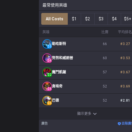
最常使用英雄
All Costs
$1
$2
$3
$4
$5+
英雄
比賽
平均排名
勒哈斯特
66
#
3.27
$
3
努努和威朗普
60
#
3.53
$
4
魔鬥凱薩
57
#
3.67
$
2
貪啃奇
52
#
3.69
$
4
巴德
52
#
2.81
$
5
顯示更多
廣告
去除廣