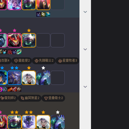
百獸
4
靈能使
2
先鋒戰士
2
星靈牧者
3
復刻師
2
幽冥煞星
2
堡壘衛士
2