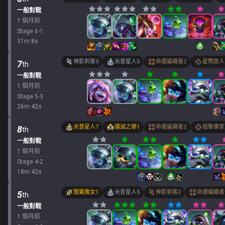
一般對戰
1 個月前
Stage
6
-
1
31
m
8
s
神影刺客
3
米普星人
5
命運編織者
2
星際旅人
7
th
一般對戰
1 個月前
Stage
5
-
3
26
m
42
s
米普星人
7
燼滅之華
1
命運編織者
2
狙擊專家
8
th
一般對戰
1 個月前
Stage
4
-
2
18
m
42
s
闇翼魔女
1
米普星人
5
神影刺客
2
命運編織者
5
th
一般對戰
1 個月前