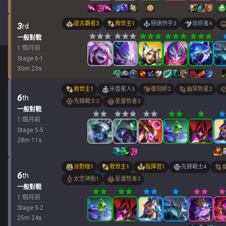
遠古霸者
3
救世主
1
極速快手
3
劫掠者
4
3
rd
一般對戰
1 個月前
Stage
6
-
1
30
m
23
s
救世主
1
米普星人
5
復刻師
2
幽冥煞星
2
6
th
先鋒戰士
2
星靈牧者
3
一般對戰
1 個月前
Stage
5
-
5
28
m
11
s
派對咖
1
救世主
1
指揮官
1
先鋒戰士
4
6
th
太空律動
1
星靈牧者
3
一般對戰
1 個月前
Stage
5
-
2
25
m
24
s