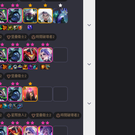
2
堡壘衛士
2
時間破壞者
2
2
堡壘衛士
2
2
星際旅人
2
堡壘衛士
2
時間破壞者
2