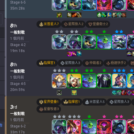
Stage
6
-
5
35
m
28
s
米普星人
7
星際旅人
2
堡壘衛士
2
8
th
一般對戰
1 個月前
Stage
4
-
2
19
m
18
s
指揮官
1
星際旅人
3
仲裁者
2
極速快手
2
8
th
一般對戰
1 個月前
Stage
4
-
5
20
m
59
s
星界壁壘
1
指揮官
1
米普星人
5
星際旅人
3
3
rd
星靈牧者
3
一般對戰
1 個月前
告
Stage
6
-
2
33
m
17
s