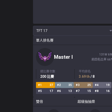
TFT
17
單人排名賽
131
W
69
Master
I
前四名比率
66
總比賽次數
平均排名
200
比賽
3.69
th
/ 8
#
1
37
#
2
35
#
3
25
#
4
19
#
5
17
#
6
13
#
7
15
#
8
16
雙倍
超級抽抽樂