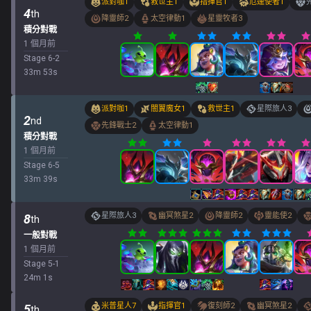
派對咖
1
救世主
1
指揮官
1
厄運使者
1
4
th
降靈師
2
太空律動
1
星靈牧者
3
積分對戰
1 個月前
Stage
6
-
2
33
m
53
s
派對咖
1
闇翼魔女
1
救世主
1
星際旅人
3
2
nd
先鋒戰士
2
太空律動
1
積分對戰
1 個月前
Stage
6
-
5
33
m
39
s
星際旅人
3
幽冥煞星
2
降靈師
2
靈能使
2
8
th
一般對戰
1 個月前
Stage
5
-
1
24
m
1
s
米普星人
7
指揮官
1
復刻師
2
幽冥煞星
2
5
th