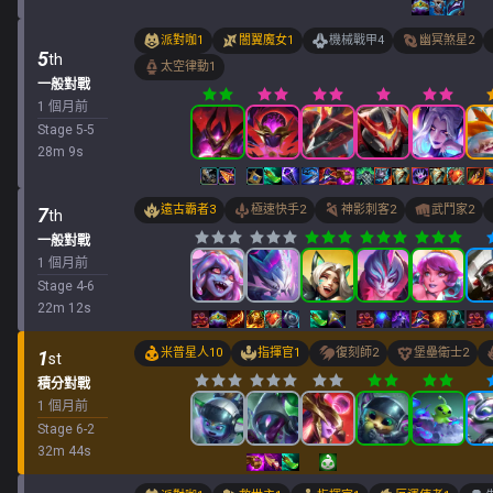
派對咖
1
闇翼魔女
1
機械戰甲
4
幽冥煞星
2
5
th
太空律動
1
一般對戰
1 個月前
Stage
5
-
5
28
m
9
s
遠古霸者
3
極速快手
2
神影刺客
2
武鬥家
2
7
th
一般對戰
1 個月前
Stage
4
-
6
22
m
12
s
米普星人
10
指揮官
1
復刻師
2
堡壘衛士
2
1
st
積分對戰
1 個月前
Stage
6
-
2
32
m
44
s