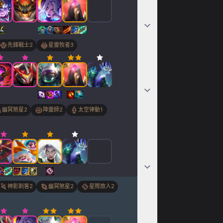
先鋒戰士
2
星靈牧者
3
幽冥煞星
2
降靈師
2
太空律動
1
神影刺客
2
幽冥煞星
2
星際旅人
2