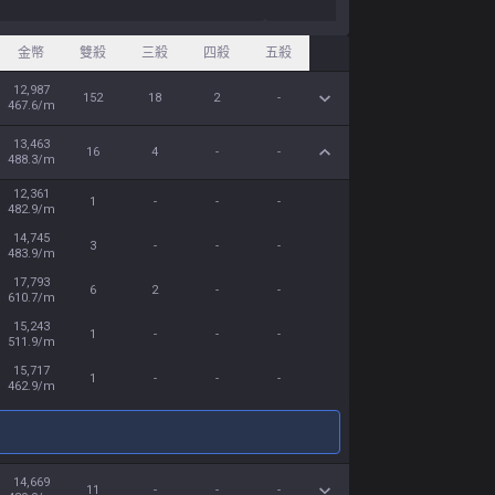
金幣
雙殺
三殺
四殺
五殺
12,987
152
18
2
-
467.6/m
13,463
16
4
-
-
488.3/m
12,361
1
-
-
-
482.9/m
14,745
3
-
-
-
483.9/m
17,793
6
2
-
-
610.7/m
15,243
1
-
-
-
511.9/m
15,717
1
-
-
-
462.9/m
14,669
11
-
-
-