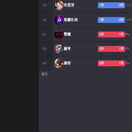
39
布里茨
1
勝
0
敗
100
40
馬爾札哈
1
勝
0
敗
100
41
鄂爾
0
勝
1
敗
0%
42
薩亨
0
勝
1
敗
0%
43
庫奇
0
勝
1
敗
0%
廣告