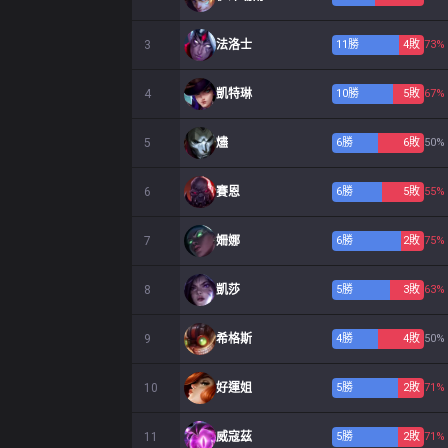
3
法洛士
11
勝
4
敗
73%
4
凱特琳
10
勝
5
敗
67%
5
燼
6
勝
6
敗
50%
6
賽恩
6
勝
5
敗
55%
7
姍娜
6
勝
2
敗
75%
8
凱莎
5
勝
3
敗
63%
9
希格斯
4
勝
4
敗
50%
10
好運姐
5
勝
2
敗
71%
11
威寇茲
5
勝
2
敗
71%