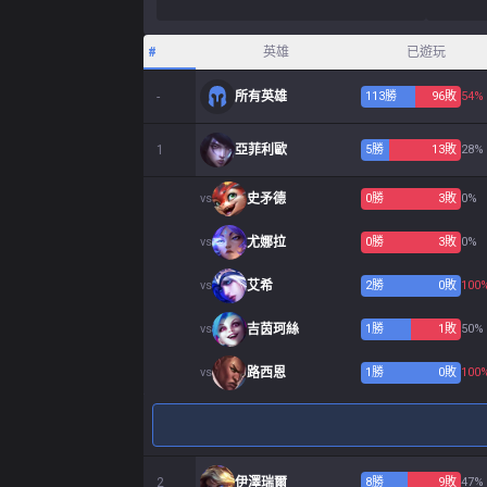
#
英雄
已遊玩
-
所有英雄
113
勝
96
敗
54%
1
亞菲利歐
5
勝
13
敗
28%
vs
史矛德
0
勝
3
敗
0%
vs
尤娜拉
0
勝
3
敗
0%
vs
艾希
2
勝
0
敗
100
vs
吉茵珂絲
1
勝
1
敗
50%
vs
路西恩
1
勝
0
敗
100
2
伊澤瑞爾
8
勝
9
敗
47%