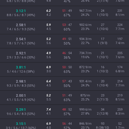
4.8
26.4%
2 (11/4)
7.6/m
6.8 / 5.9 / 8.8 (49%)
47%
3.12:1
6.2
51
: 49
967.7/m
24
231
4.2
24.2%
1 (10/5)
8.1/m
8.8 / 5.6 / 8.7 (49%)
67%
2.58:1
5.9
53
: 47
902.6/m
27
224
4.5
23.3%
1 (10/6)
7.7/m
7.4 / 6.5 / 9.3 (53%)
60%
2.54:1
5.2
49
: 51
934.3/m
17
197
5.6
22.7%
1 (9/3)
7.4/m
7.8 / 5.7 / 6.7 (50%)
50%
2.92:1
4.9
46
: 54
734.7/m
21
205
5.6
19.6%
1 (10/1)
7.6/m
2.9 / 3.3 / 6.6 (33%)
36%
3.81:1
6.9
50
: 50
872.9/m
16
174
3.0
23.2%
1 (10/2)
6.8/m
5 / 4.6 / 12.6 (58%)
63%
2.98:1
6.4
57
: 43
931.4/m
20
214
4.5
24.3%
1 (10/4)
7.7/m
9.3 / 5.9 / 8.3 (55%)
50%
2.00:1
5.2
51
: 49
875/m
23
219
5.5
25.2%
2 (11/3)
8.1/m
4.1 / 5.5 / 6.9 (42%)
63%
3.29:1
7.4
48
: 52
999.6/m
34
259
4.1
27.8%
2 (12/8)
8.3/m
9.6 / 5.4 / 8.3 (53%)
57%
3.15:1
6.9
56
: 44
846.9/m
93
52
4.0
23.1%
8 (38/10)
1.7/m
3.9 / 5.6 / 13.7 (60%)
57%