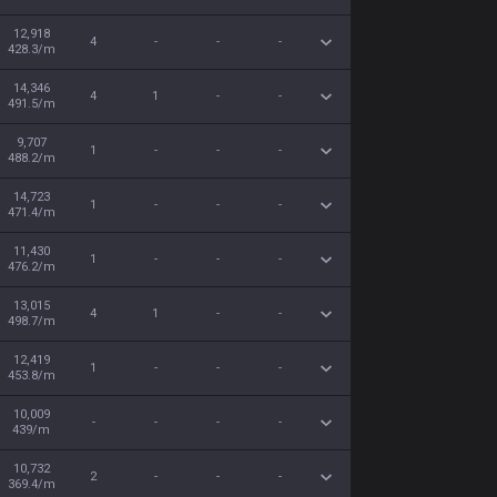
12,918
4
-
-
-
428.3/m
14,346
4
1
-
-
491.5/m
9,707
1
-
-
-
488.2/m
14,723
1
-
-
-
471.4/m
11,430
1
-
-
-
476.2/m
13,015
4
1
-
-
498.7/m
12,419
1
-
-
-
453.8/m
10,009
-
-
-
-
439/m
10,732
2
-
-
-
369.4/m