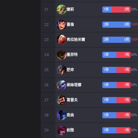
21
婕莉
1
勝
2
敗
33%
22
蓋倫
2
勝
0
敗
100
23
弗拉迪米爾
2
勝
0
敗
100
24
墨菲特
1
勝
1
敗
50%
25
逆命
1
勝
1
敗
50%
26
崔絲塔娜
1
勝
1
敗
50%
27
葛雷夫
1
勝
1
敗
50%
28
夜曲
1
勝
1
敗
50%
29
剎雅
1
勝
1
敗
50%