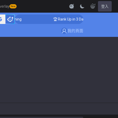
ZH
verlay
登入
New
aching
🏆 Rank Up in 3 Days! Challenger Coaching
我的頁面