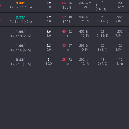
122
9.33:1
7.9
65
: 35
387.9/m
20
%
12
3.0
9%
0.6/m
1 / 3 / 27 (60%)
100%
(51/11)
3.33:1
5.2
52
: 48
908.9/m
25
251
%
4.0
21.1%
2 (13/5)
7.8/m
7 / 6 / 13 (49%)
100%
1.00:1
1.6
48
: 52
455.4/m
29
232
9.0
17.4%
0 (12/1)
7.5/m
1 / 5 / 4 (29%)
0%
1.00:1
3.2
33
: 67
298.6/m
25
126
9.0
9.6%
3 (5/4)
5.5/m
1 / 7 / 6 (58%)
0%
0.33:1
2
28
: 72
292.1/m
13
117
10.0
12.1%
0 (7/2)
6/m
1 / 6 / 1 (13%)
0%