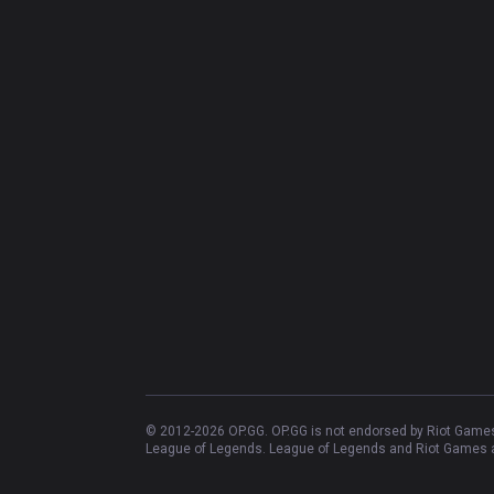
© 2012-
2026
OP.GG. OP.GG is not endorsed by Riot Games 
League of Legends. League of Legends and Riot Games ar