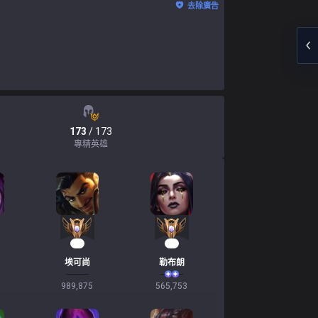
去除廣告
173
/ 173
專精英雄
56
54
埃可尚
勒布朗
989,875
565,753