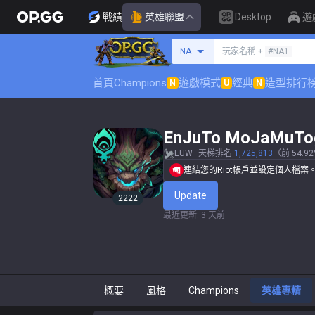
戰績
英雄聯盟
Desktop
遊
搜尋召喚師
NA
玩家名稱 +
#NA1
首頁
Champions
遊戲模式
經典
造型排行
N
U
N
EnJuTo MoJaMuTo
EUW
天梯排名
1,725,813
（前 54.9
連結您的Riot帳戶並設定個人檔案
Update
2222
最近更新
:
3 天前
概要
風格
Champions
英雄專精