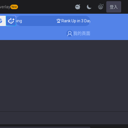
ZH
verlay
登入
New
 Coaching
🏆 Rank Up in 3 Days! Challenger Coaching
我的頁面