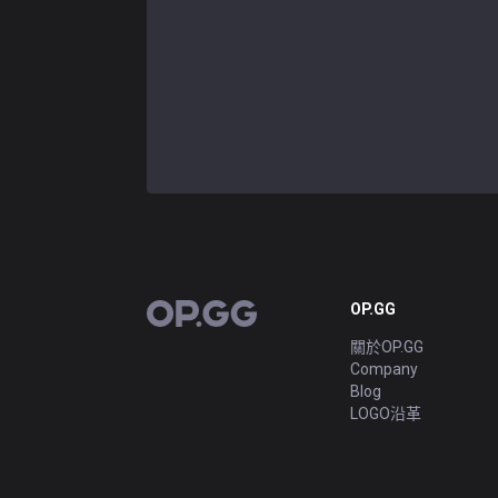
OP.GG
OP.GG
關於OP.GG
Company
Blog
LOGO沿革