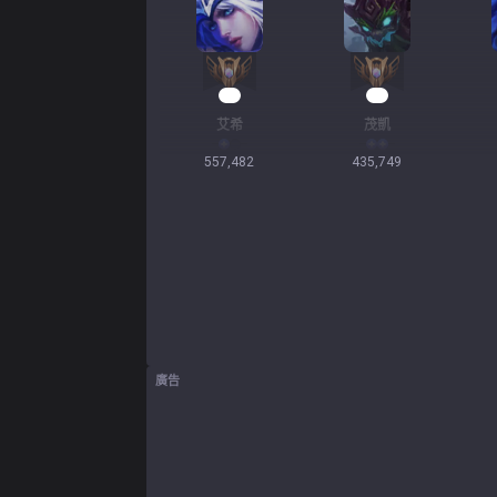
52
42
艾希
茂凱
557,482
435,749
廣告