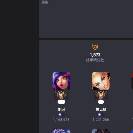
廣告
1,873
總專精分數
108
92
妮可
拉克絲
1,168,628
1,251,066