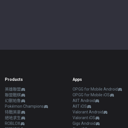
Products
Apps
英雄聯盟
OP.GG for Mobile Android
聯盟戰棋
OP.GG for Mobile iOS
幻獸帕魯
AllT Android
Pokémon Champions
AllT iOS
特戰英豪
Valorant Android
絕地求生
Valorant iOS
ROBLOX
Gigs Android