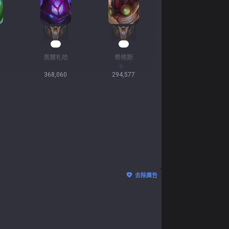
28
28
馬爾札哈
希格斯
368,060
294,577
去除廣告