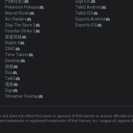
鬥陣特攻2
Gigs iOS
Pokémon Pokopia
TalkG Android
Marvel Rivals
TalkG iOS
Arc Raiders
Esports Android
Slay The Spire 2
Esports iOS
Counter Strike 2
要塞英雄
Diablo 4
2XKO
Time Takers
Desktop
遊戲
Duo
TalkG
電競
Gigs
Streamer Overlay
and does not reflect the views or opinions of Riot Games or anyone officially in
e trademarks or registered trademarks of Riot Games, Inc. League of Legends ©