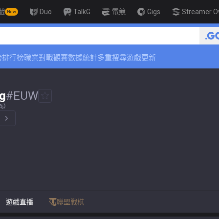
戲
Duo
TalkG
電競
Gigs
Streamer O
New
🏆 Rank Up in 3 Days! Challenger
榜
排行榜
職業對戰觀賽
數據統計
多重搜尋
遊戲更新
g
#
EUW
2%）
。
遊戲直播
聯盟戰棋