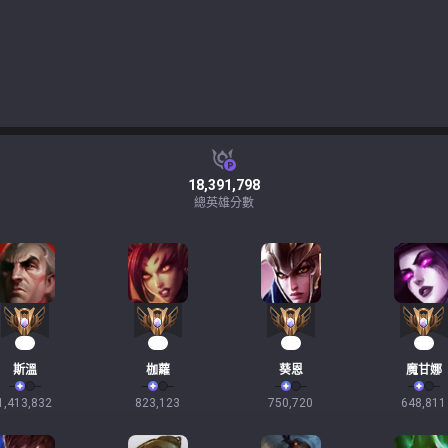
18,391,798
總英雄分數
80
76
59
59
斯溫
枷蘿
葵恩
魔甘娜
1,413,832
823,123
750,720
648,811