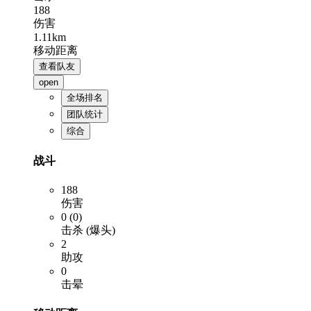
188
伤害
1.11km
移动距离
查看队友
open
全场排名
团队统计
综合
战斗
188
伤害
0 (0)
击杀 (爆头)
2
助攻
0
击晕