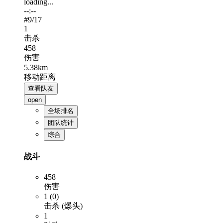
loading...
--:--
#
9
/17
1
击杀
458
伤害
5.38km
移动距离
查看队友
open
全场排名
团队统计
综合
战斗
458
伤害
1 (0)
击杀 (爆头)
1