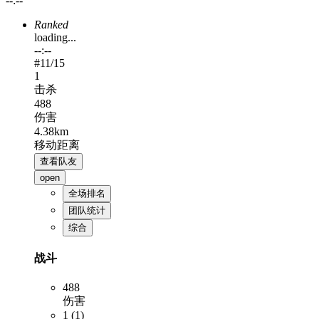
--:--
Ranked
loading...
--:--
#
11
/15
1
击杀
488
伤害
4.38km
移动距离
查看队友
open
全场排名
团队统计
综合
战斗
488
伤害
1 (1)