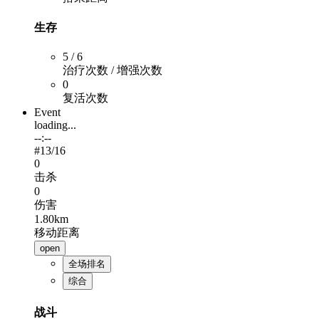
生存
5 / 6
治疗次数 / 增强次数
0
复活次数
Event
loading...
--:--
#
13
/16
0
击杀
0
伤害
1.80km
移动距离
open
全场排名
综合
战斗