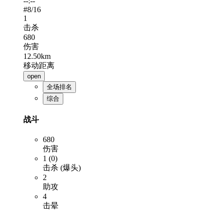
--:--
#
8
/16
1
击杀
680
伤害
12.50km
移动距离
open
全场排名
综合
战斗
680
伤害
1 (0)
击杀 (爆头)
2
助攻
4
击晕