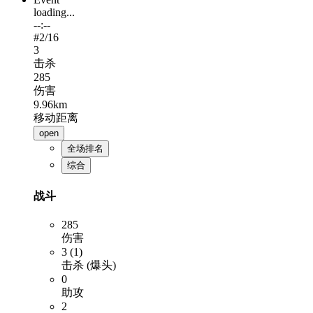
loading...
--:--
#
2
/16
3
击杀
285
伤害
9.96km
移动距离
open
全场排名
综合
战斗
285
伤害
3 (1)
击杀 (爆头)
0
助攻
2