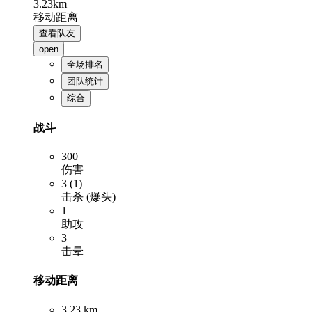
3.23km
移动距离
查看队友
open
全场排名
团队统计
综合
战斗
300
伤害
3 (1)
击杀 (爆头)
1
助攻
3
击晕
移动距离
3.23 km