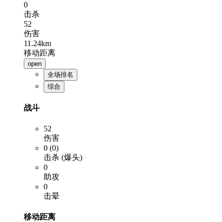
0
击杀
52
伤害
11.24km
移动距离
open
全场排名
综合
战斗
52
伤害
0 (0)
击杀 (爆头)
0
助攻
0
击晕
移动距离