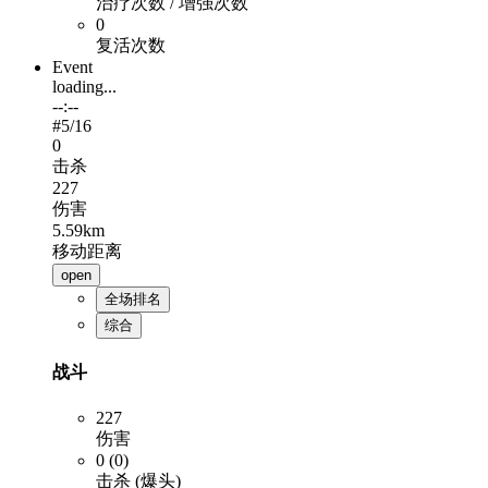
治疗次数 / 增强次数
0
复活次数
Event
loading...
--:--
#
5
/16
0
击杀
227
伤害
5.59km
移动距离
open
全场排名
综合
战斗
227
伤害
0 (0)
击杀 (爆头)