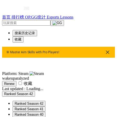
首页
排行榜
OP.GG统计
Esports
Lessons
搜索历史记录
收藏
🎯 Master Aim Skills with Pro Players!
🎯 Master Aim Skills with Pro Players!
🎯 Master Aim Skills 
Platform: Steam
wakeuparalyzed
收藏
Renew
Last updated :
Loading...
Ranked Season 42
Ranked Season 42
Ranked Season 41
Ranked Season 40