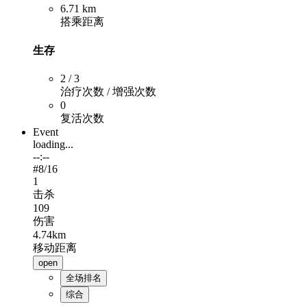
6.71 km
搭乘距离
生存
2 / 3
治疗次数 / 增强次数
0
复活次数
Event
loading...
--:--
#
8
/16
1
击杀
109
伤害
4.74km
移动距离
open
全场排名
综合