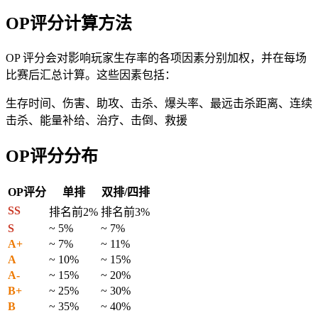
OP评分计算方法
OP 评分会对影响玩家生存率的各项因素分别加权，并在每场
比赛后汇总计算。这些因素包括：
生存时间、伤害、助攻、击杀、爆头率、最远击杀距离、连续
击杀、能量补给、治疗、击倒、救援
OP评分分布
OP评分
单排
双排/四排
SS
排名前2%
排名前3%
S
~ 5%
~ 7%
A+
~ 7%
~ 11%
A
~ 10%
~ 15%
A-
~ 15%
~ 20%
B+
~ 25%
~ 30%
B
~ 35%
~ 40%