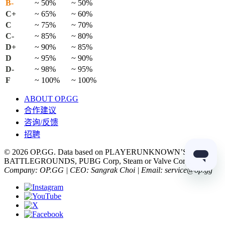
B-
~ 50%
~ 50%
C+
~ 65%
~ 60%
C
~ 75%
~ 70%
C-
~ 85%
~ 80%
D+
~ 90%
~ 85%
D
~ 95%
~ 90%
D-
~ 98%
~ 95%
F
~ 100%
~ 100%
ABOUT OP.GG
合作建议
咨询/反馈
招聘
© 2026 OP.GG. Data based on PLAYERUNKNOWN’S
BATTLEGROUNDS, PUBG Corp, Steam or Valve Corp.
Company: OP.GG | CEO: Sangrak Choi | Email: service@op.gg