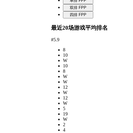
单排 FPP
双排 FPP
四排 FPP
最近20场游戏平均排名
#5.9
8
10
W
10
8
W
W
12
W
12
W
5
19
W
2
4