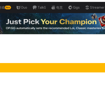
游戏
Duo
TalkG
电竞
Gigs
Streamer 
New