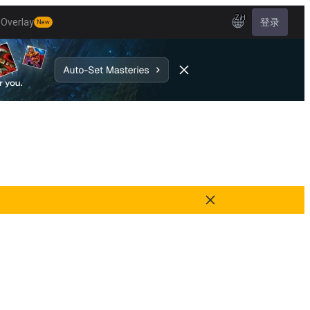
ZH
Overlay
登录
New