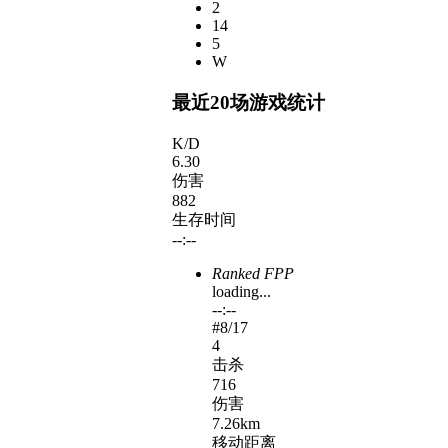
2
14
5
W
最近20场游戏统计
K/D
6.30
伤害
882
生存时间
--:--
Ranked FPP
loading...
--:--
#
8
/17
4
击杀
716
伤害
7.26km
移动距离