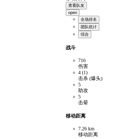
查看队友
open
全场排名
团队统计
综合
战斗
716
伤害
4 (1)
击杀 (爆头)
5
助攻
5
击晕
移动距离
7.26 km
移动距离