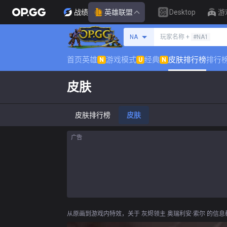
战绩
英雄联盟
Desktop
游
搜索召唤师
NA
玩家名称 +
#NA1
首页
英雄
游戏模式
经典
皮肤排行榜
排行
N
U
N
皮肤
皮肤排行榜
皮肤
广告
从原画到游戏内特效，关于 灰烬领主 奥瑞利安·索尔 的信