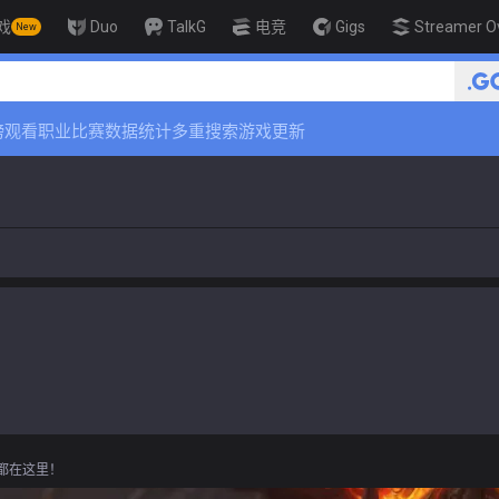
戏
Duo
TalkG
电竞
Gigs
Streamer O
New
🏆 Rank Up in 3 Days! Challenger Coachi
榜
观看职业比赛
数据统计
多重搜索
游戏更新
息都在这里！