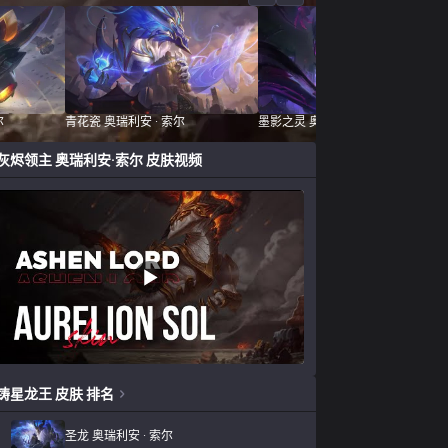
尔
青花瓷 奥瑞利安 · 索尔
墨影之灵 奥瑞利安 · 索尔
灰烬领主 奥瑞利安·索尔
皮肤视频
铸星龙王
皮肤
排名
圣龙 奥瑞利安 · 索尔