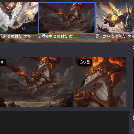
花瓷 奥瑞利安 · 索尔
灰烬领主 奥瑞利安·索尔
霸天龙神 奥瑞利安 · 索
原画
方块图
1