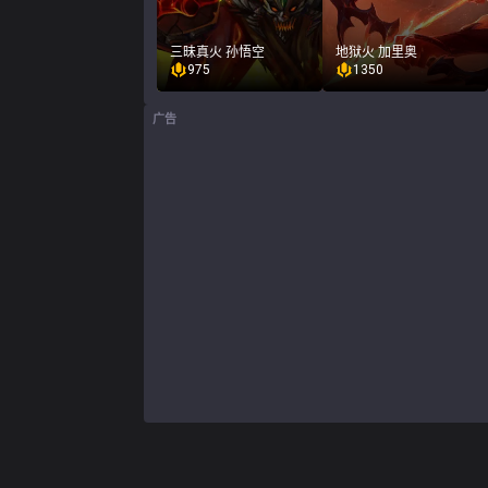
三昧真火 孙悟空
地狱火 加里奥
975
1350
广告