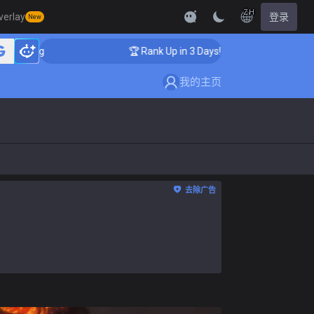
ZH
verlay
登录
New
ng
🏆 Rank Up in 3 Days! Challenger Coaching
我的主页
去除广告