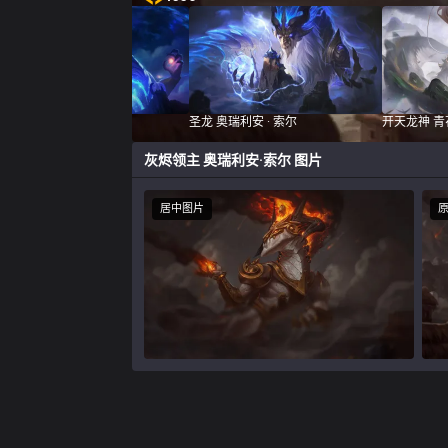
铸星龙王
圣龙 奥瑞利安 · 索尔
开天龙神 青
灰烬领主 奥瑞利安·索尔
图片
居中图片