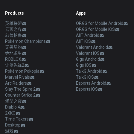
Products
Apps
英雄联盟
OP.GG for Mobile Android
云顶之弈
OP.GG for Mobile iOS
幻兽帕鲁
AllT Android
Pokémon Champions
AllT iOS
无畏契约
Valorant Android
绝地求生
Valorant iOS
ROBLOX
Gigs Android
守望先锋2
Gigs iOS
Pokémon Pokopia
TalkG Android
Marvel Rivals
TalkG iOS
Arc Raiders
Esports Android
Slay The Spire 2
Esports iOS
Counter Strike 2
堡垒之夜
Diablo 4
2XKO
Time Takers
Desktop
游戏