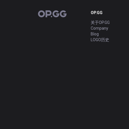
OP.GG
OP.GG
关于OP.GG
Company
Blog
LOGO历史