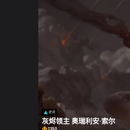
史诗
灰烬领主 奥瑞利安·索尔
1350