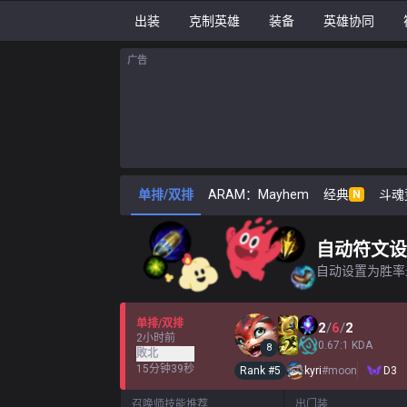
出装
克制英雄
装备
英雄协同
广告
单排/双排
ARAM：Mayhem
经典
斗魂
N
自动符文设
自动设置为胜率
单排/双排
2
/
6
/
2
2小时前
0.67:1 KDA
8
敗北
15分钟39秒
Rank #
5
kyri
#
moon
D3
召唤师技能推荐
出门装