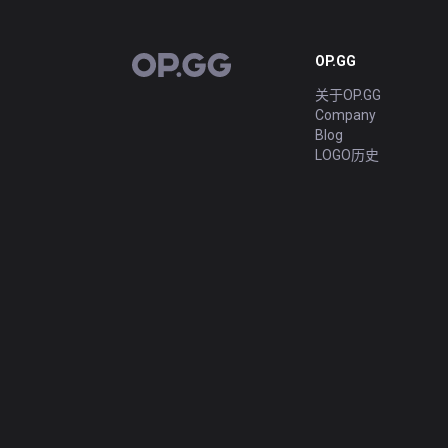
OP.GG
OP.GG
关于OP.GG
Company
Blog
LOGO历史