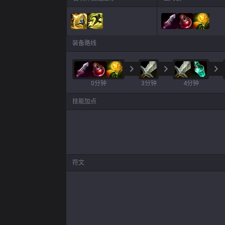
装备路线
0分钟
3分钟
4分钟
技能加点
符文