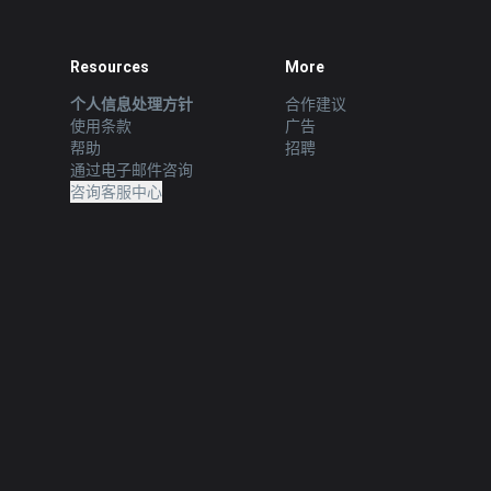
Resources
More
个人信息处理方针
合作建议
使用条款
广告
帮助
招聘
通过电子邮件咨询
咨询客服中心