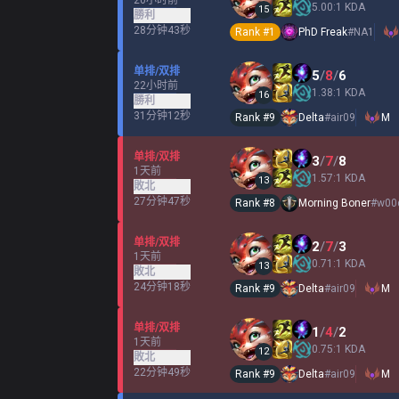
5.00:1 KDA
15
勝利
28分钟43秒
Rank #
1
PhD Freak
#
NA1
单排/双排
5
/
8
/
6
22小时前
1.38:1 KDA
16
勝利
31分钟12秒
Rank #
9
Delta
#
air09
M
单排/双排
3
/
7
/
8
1天前
1.57:1 KDA
13
敗北
27分钟47秒
Rank #
8
Morning Boner
#
w00
单排/双排
2
/
7
/
3
1天前
0.71:1 KDA
13
敗北
24分钟18秒
Rank #
9
Delta
#
air09
M
单排/双排
1
/
4
/
2
1天前
0.75:1 KDA
12
敗北
22分钟49秒
Rank #
9
Delta
#
air09
M