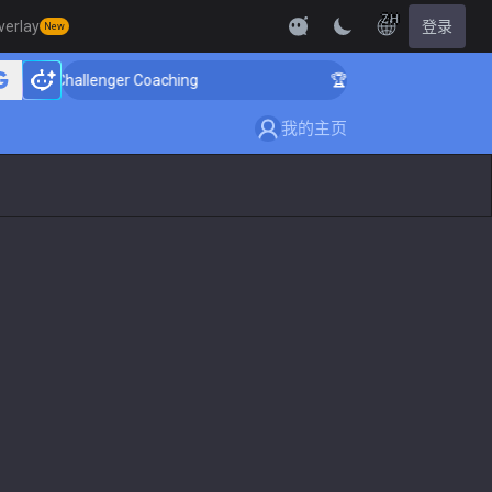
ZH
verlay
登录
New
! Challenger Coaching
🏆 Rank Up in 3 Days! Challeng
我的主页