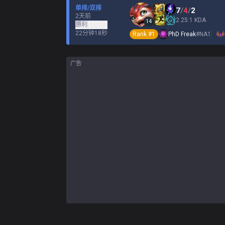
单排/双排
7
/
4
/
2
2天前
2.25:1 KDA
14
勝利
22分钟18秒
Rank #
1
PhD Freak
#
NA1
广告