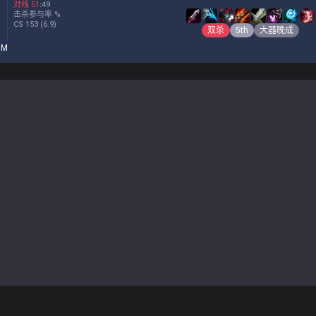
对线
51
:
49
击杀参与率
%
CS
153
(6.9)
双杀
5th
大器晚成
M