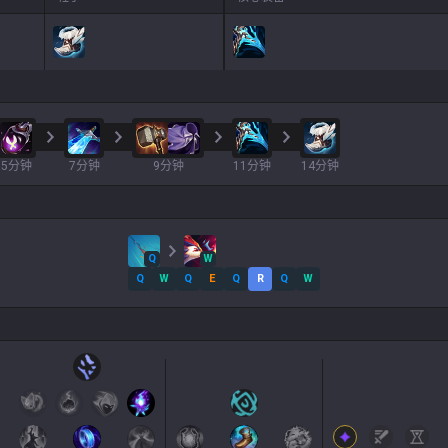
5分钟
7分钟
9分钟
11分钟
14分钟
Q
W
Q
W
Q
E
Q
R
Q
W