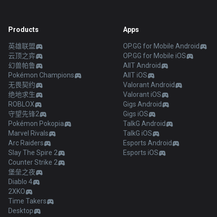
Products
Apps
英雄联盟
OP.GG for Mobile Android
云顶之弈
OP.GG for Mobile iOS
幻兽帕鲁
AllT Android
Pokémon Champions
AllT iOS
无畏契约
Valorant Android
绝地求生
Valorant iOS
ROBLOX
Gigs Android
守望先锋2
Gigs iOS
Pokémon Pokopia
TalkG Android
Marvel Rivals
TalkG iOS
Arc Raiders
Esports Android
Slay The Spire 2
Esports iOS
Counter Strike 2
堡垒之夜
Diablo 4
2XKO
Time Takers
Desktop