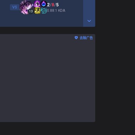
2
/
8
/
5
VS
0.88:1 KDA
13
Show More Detail Game
去除广告