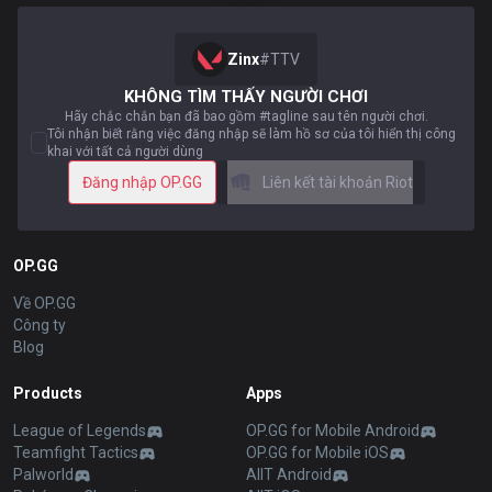
Zinx
#
TTV
KHÔNG TÌM THẤY NGƯỜI CHƠI
Hãy chắc chắn bạn đã bao gồm #tagline sau tên người chơi.
Tôi nhận biết rằng việc đăng nhập sẽ làm hồ sơ của tôi hiển thị công
khai với tất cả người dùng
Đăng nhập OP.GG
Liên kết tài khoản Riot
OP.GG
Về OP.GG
Công ty
Blog
Products
Apps
League of Legends
OP.GG for Mobile Android
Teamfight Tactics
OP.GG for Mobile iOS
Palworld
AllT Android