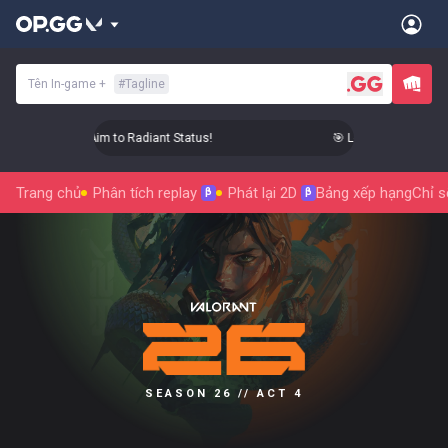
Tên In-game
+
#
Tagline
 Level Up Your Aim to Radiant Status!
🎯 Level Up Your Aim t
Trang chủ
Phân tích replay
Phát lại 2D
Bảng xếp hạng
Chỉ s
β
β
SEASON 26 // ACT 4