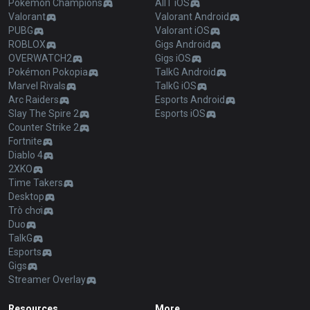
Pokémon Champions
AllT iOS
Valorant
Valorant Android
PUBG
Valorant iOS
ROBLOX
Gigs Android
OVERWATCH2
Gigs iOS
Pokémon Pokopia
TalkG Android
Marvel Rivals
TalkG iOS
Arc Raiders
Esports Android
Slay The Spire 2
Esports iOS
Counter Strike 2
Fortnite
Diablo 4
2XKO
Time Takers
Desktop
Trò chơi
Duo
TalkG
Esports
Gigs
Streamer Overlay
Resources
More