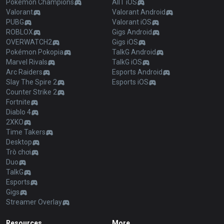
Pokémon Champions
AllT iOS
Valorant
Valorant Android
PUBG
Valorant iOS
ROBLOX
Gigs Android
OVERWATCH2
Gigs iOS
Pokémon Pokopia
TalkG Android
Marvel Rivals
TalkG iOS
Arc Raiders
Esports Android
Slay The Spire 2
Esports iOS
Counter Strike 2
Fortnite
Diablo 4
2XKO
Time Takers
Desktop
Trò chơi
Duo
TalkG
Esports
Gigs
Streamer Overlay
Resources
More