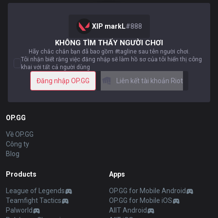
XIP markL
#
888
KHÔNG TÌM THẤY NGƯỜI CHƠI
Hãy chắc chắn bạn đã bao gồm #tagline sau tên người chơi.
Tôi nhận biết rằng việc đăng nhập sẽ làm hồ sơ của tôi hiển thị công
khai với tất cả người dùng
Đăng nhập OP.GG
Liên kết tài khoản Riot
OP.GG
Về OP.GG
Công ty
Blog
Products
Apps
League of Legends
OP.GG for Mobile Android
Teamfight Tactics
OP.GG for Mobile iOS
Palworld
AllT Android