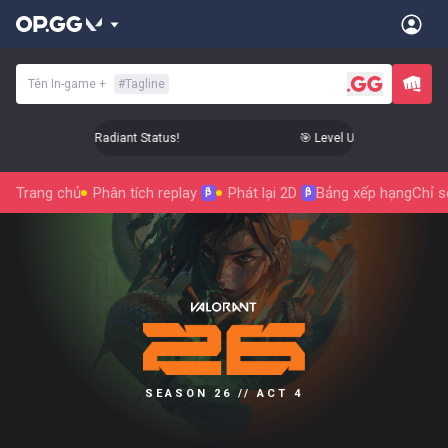
Tên In-game
+
#
Tagline
l Up Your Aim to Radiant Status!
🎯 Level Up Your Aim to Rad
Trang chủ
Phân tích replay
Phát lại 2D
Bảng xếp hạng
Chỉ s
β
β
SEASON 26 // ACT 4