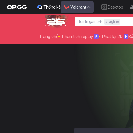
Thống kê
Valorant
Desktop
Tên In-game
+
#
Tagline
SEASON 26 : ACT 4
Trang chủ
Phân tích replay
Phát lại 2D
Bả
β
β