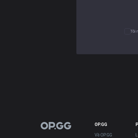
Tôi 
OP.GG
OP.GG
Về OP.GG
L