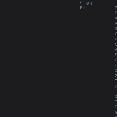
Công ty
T
Blog
P
V
M
A
S
C
F
D
T
D
T
T
E
G