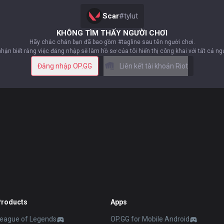
Scar
#
tylut
KHÔNG TÌM THẤY NGƯỜI CHƠI
Hãy chắc chắn bạn đã bao gồm #tagline sau tên người chơi.
nhận biết rằng việc đăng nhập sẽ làm hồ sơ của tôi hiển thị công khai với tất cả n
Đăng nhập OP.GG
Liên kết tài khoản Riot
Products
Apps
eague of Legends
OP.GG for Mobile Android