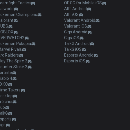
eamfight Tactics
OP.GG for Mobile iOS
alworld
AllT Android
Pokémon Champions
AllT iOS
alorant
Valorant Android
PUBG
Valorant iOS
ROBLOX
Gigs Android
OVERWATCH2
Gigs iOS
Pokémon Pokopia
TalkG Android
arvel Rivals
TalkG iOS
rc Raiders
Esports Android
lay The Spire 2
Esports iOS
ounter Strike 2
ortnite
iablo 4
2XKO
ime Takers
esktop
rò chơi
Duo
alkG
sports
igs