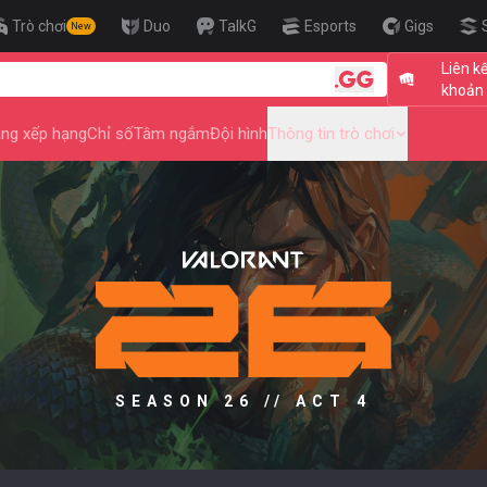
Trò chơi
Duo
TalkG
Esports
Gigs
New
Liên kế
🎯 Level Up
khoản 
ng xếp hạng
Chỉ số
Tâm ngắm
Đội hình
Thông tin trò chơi
SEASON 26 // ACT 4