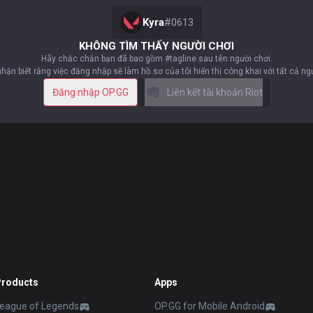
Kyra
#
0613
KHÔNG TÌM THẤY NGƯỜI CHƠI
Hãy chắc chắn bạn đã bao gồm #tagline sau tên người chơi.
nhận biết rằng việc đăng nhập sẽ làm hồ sơ của tôi hiển thị công khai với tất cả n
Đăng nhập OP.GG
Liên kết tài khoản Riot
Products
Apps
eague of Legends
OP.GG for Mobile Android