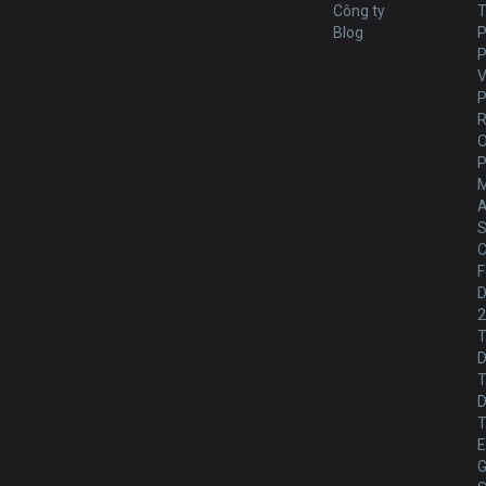
Công ty
T
Blog
P
V
M
A
S
C
F
D
T
D
T
T
E
G