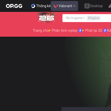
Thống kê
Valorant
Desktop
Tên In-game
+
#
Tagline
SEASON 26 : ACT 4
Trang chủ
Phân tích replay
Phát lại 2D
Bả
β
β