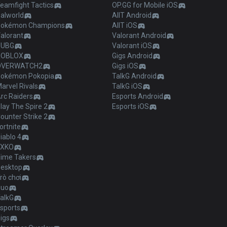
eamfight Tactics
OP.GG for Mobile iOS
alworld
AllT Android
Pokémon Champions
AllT iOS
alorant
Valorant Android
PUBG
Valorant iOS
ROBLOX
Gigs Android
OVERWATCH2
Gigs iOS
Pokémon Pokopia
TalkG Android
arvel Rivals
TalkG iOS
rc Raiders
Esports Android
lay The Spire 2
Esports iOS
ounter Strike 2
ortnite
iablo 4
2XKO
ime Takers
esktop
rò chơi
Duo
alkG
sports
igs