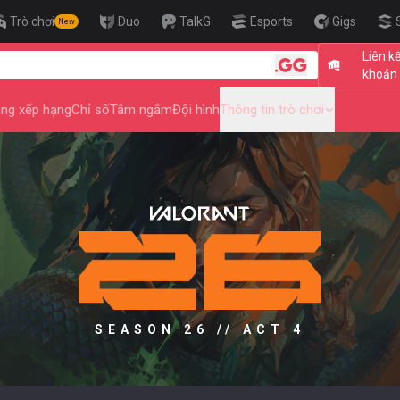
Trò chơi
Duo
TalkG
Esports
Gigs
New
Liên kế
🎯 Level U
khoản 
ng xếp hạng
Chỉ số
Tâm ngắm
Đội hình
Thông tin trò chơi
SEASON 26 // ACT 4