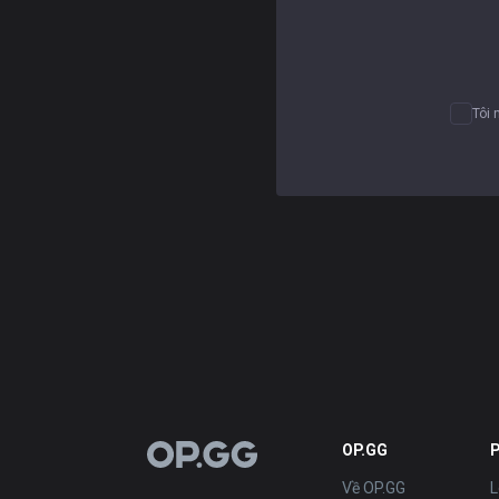
Tôi 
OP.GG
OP.GG
Về OP.GG
L