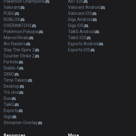
Pokémon Champions
AllT iOS
Valorant
Valorant Android
PUBG
Valorant iOS
ROBLOX
Gigs Android
OVERWATCH2
Gigs iOS
Pokémon Pokopia
TalkG Android
Marvel Rivals
TalkG iOS
Arc Raiders
Esports Android
Slay The Spire 2
Esports iOS
Counter Strike 2
Fortnite
Diablo 4
2XKO
Time Takers
Desktop
Trò chơi
Duo
TalkG
Esports
Gigs
Streamer Overlay
Resources
More