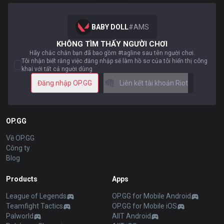
BABY DOLL
#
AMS
KHÔNG TÌM THẤY NGƯỜI CHƠI
Hãy chắc chắn bạn đã bao gồm #tagline sau tên người chơi.
Tôi nhận biết rằng việc đăng nhập sẽ làm hồ sơ của tôi hiển thị công
khai với tất cả người dùng
Đăng nhập OP.GG
Liên kết tài khoản Riot
OP.GG
Về OP.GG
Công ty
Blog
Products
Apps
League of Legends
OP.GG for Mobile Android
Teamfight Tactics
OP.GG for Mobile iOS
Palworld
AllT Android