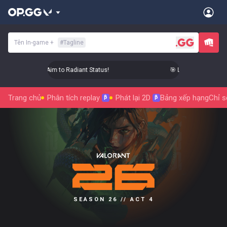
Tên In-game
+
#
Tagline
 Level Up Your Aim to Radiant Status!
🎯 Level Up Your Aim 
Trang chủ
Phân tích replay
Phát lại 2D
Bảng xếp hạng
Chỉ s
β
β
SEASON 26 // ACT 4