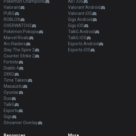
Pokémon Champions
AllT iOS
Valorant
Valorant Android
PUBG
Valorant iOS
ROBLOX
Gigs Android
OVERWATCH2
Gigs iOS
Pokémon Pokopia
TalkG Android
Marvel Rivals
TalkG iOS
Arc Raiders
Esports Android
Slay The Spire 2
Esports iOS
Counter Strike 2
Fortnite
Diablo 4
2XKO
Time Takers
Masaüstü
Oyunlar
Duo
TalkG
Esports
Gigs
Streamer Overlay
Resources
More