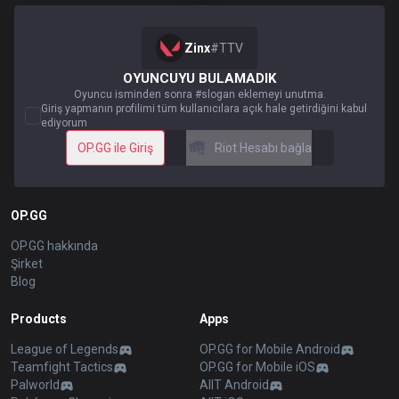
Zinx
#
TTV
OYUNCUYU BULAMADIK
Oyuncu isminden sonra #slogan eklemeyi unutma.
Giriş yapmanın profilimi tüm kullanıcılara açık hale getirdiğini kabul
ediyorum
OP.GG ile Giriş
Riot Hesabı bağla
OP.GG
OP.GG hakkında
Şirket
Blog
Products
Apps
League of Legends
OP.GG for Mobile Android
Teamfight Tactics
OP.GG for Mobile iOS
Palworld
AllT Android