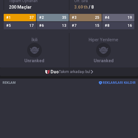
Toplam Oynanan
Ort. Sıra
200
Maçlar
3.69
th
/ 8
#
1
37
#
2
35
#
3
25
#
4
19
#
5
17
#
6
13
#
7
15
#
8
16
İkili
Hiper Yenileme
Unranked
Unranked
Duo
Takım arkadaşı bul
REKLAM
REKLAMLARI KALDIR