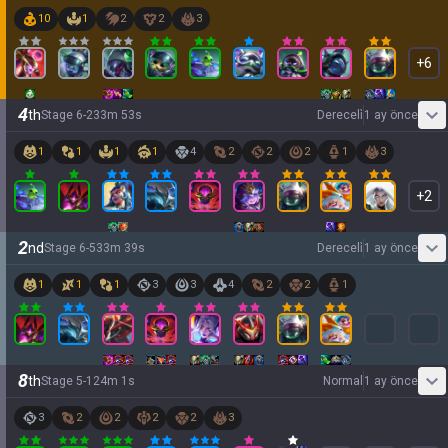
10
1
2
2
3
+
6
4
th
Stage
6
-
2
33
m
53
s
Dereceli̇
1 ay önce
1
1
1
1
4
2
2
2
1
3
+
2
2
nd
Stage
6
-
5
33
m
39
s
Dereceli̇
1 ay önce
1
1
1
3
3
4
2
2
1
8
th
Stage
5
-
1
24
m
1
s
Normal
1 ay önce
3
2
2
2
2
3