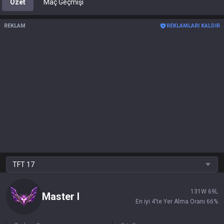
Özet
Maç Geçmişi
REKLAM
REKLAMLARI KALDIR
TFT
17
131
W
69
L
Master
I
En iyi 4'te Yer Alma Oranı
66
%