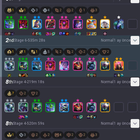
1
1
3
4
2
2
1
3
2
nd
Stage
6
-
5
35
m
28
s
Normal
1 ay önce
1
1
1
5
2
2
2
2
2
8
th
Stage
4
-
2
19
m
18
s
Normal
1 ay önce
7
2
2
8
th
Stage
4
-
5
20
m
59
s
Normal
1 ay önce
1
3
2
2
4
2
2
3