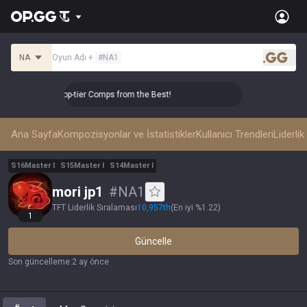
NA
Oyun Adı
+
#
NA1
.gg
 Master Top-tier Comps from the Best!
👑 Master Top-tier C
Ana Sayfa
Kompozisyonlar ve İstatistikler
Kullanıcı Trendleri
Liderlik
S
16
Master
I
S
15
Master
I
S
14
Master
I
mori jp1
#
NA1
TFT Liderlik Sıralaması
10,957
th
(
En iyi %1.22
)
1
Güncelle
Son güncelleme
:
2 ay önce