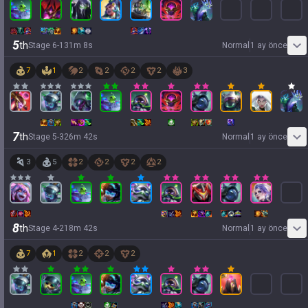
5
th
Stage
6
-
1
31
m
8
s
Normal
1 ay önce
7
1
2
2
2
2
3
7
th
Stage
5
-
3
26
m
42
s
Normal
1 ay önce
3
5
2
2
2
2
8
th
Stage
4
-
2
18
m
42
s
Normal
1 ay önce
7
1
2
2
2