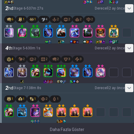
2
nd
Stage
6
-
5
37
m
27
s
Dereceli̇
2 ay önce
6
1
1
4
2
2
2
2
4
th
Stage
5
-
6
30
m
1
s
Dereceli̇
2 ay önce
4
2
2
2
2
3
3
2
nd
Stage
7
-
1
38
m
8
s
Dereceli̇
2 ay önce
1
1
1
2
1
Daha Fazla Göster