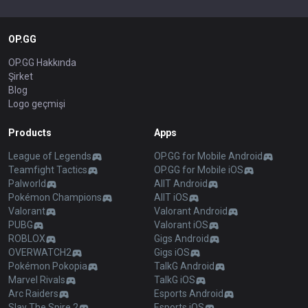
OP.GG
OP.GG Hakkında
Şirket
Blog
Logo geçmişi
Products
Apps
League of Legends
OP.GG for Mobile Android
Teamfight Tactics
OP.GG for Mobile iOS
Palworld
AllT Android
Pokémon Champions
AllT iOS
Valorant
Valorant Android
PUBG
Valorant iOS
ROBLOX
Gigs Android
OVERWATCH2
Gigs iOS
Pokémon Pokopia
TalkG Android
Marvel Rivals
TalkG iOS
Arc Raiders
Esports Android
Slay The Spire 2
Esports iOS