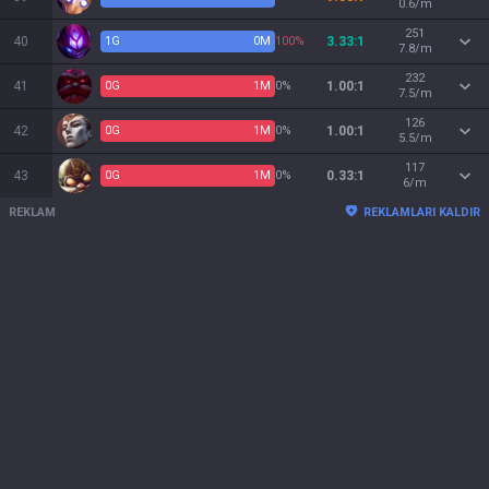
0.6/m
251
40
1
G
0
M
100%
3.33:1
7.8/m
232
41
0
G
1
M
0%
1.00:1
7.5/m
126
42
0
G
1
M
0%
1.00:1
5.5/m
117
43
0
G
1
M
0%
0.33:1
6/m
REKLAM
REKLAMLARI KALDIR