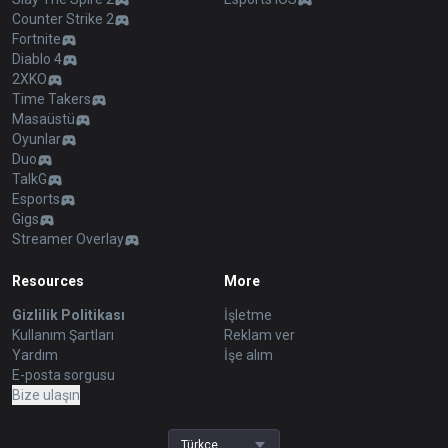
Counter Strike 2
Fortnite
Diablo 4
2XKO
Time Takers
Masaüstü
Oyunlar
Duo
TalkG
Esports
Gigs
Streamer Overlay
Resources
More
Gizlilik Politikası
İşletme
Kullanım Şartları
Reklam ver
Yardım
İşe alım
E-posta sorgusu
Bize ulaşın
Türkçe