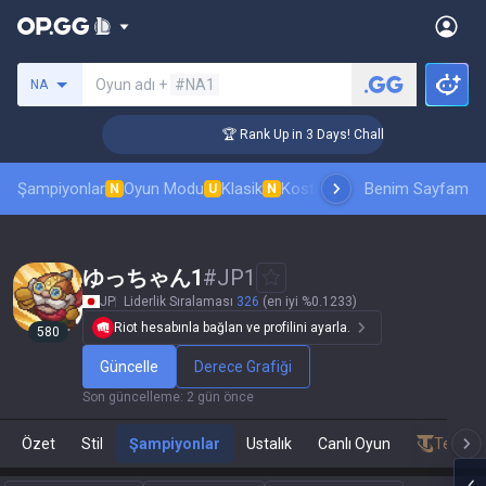
Bir summoner ara
Oyun adı +
#NA1
NA
nger Coaching
🏆 Rank Up in 3 Days! Challenger Coaching
Şampiyonlar
Oyun Modu
Klasik
Kostüm sıralaması
Benim Sayfam
Sıralamal
N
U
N
ゆっちゃん1
#
JP1
JP
Liderlik Sıralaması
326
(en iyi %0.1233)
Riot hesabınla bağlan ve profilini ayarla.
580
Güncelle
Derece Grafiği
Son güncelleme
:
2 gün önce
Özet
Stil
Şampiyonlar
Ustalık
Canlı Oyun
Teamfig