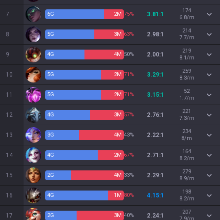
174
7
6
G
2
M
75%
3.81:1
6.8/m
214
8
5
G
3
M
63%
2.98:1
7.7/m
219
9
4
G
4
M
50%
2.00:1
8.1/m
259
10
5
G
2
M
71%
3.29:1
8.3/m
52
11
5
G
2
M
71%
3.15:1
1.7/m
221
12
4
G
3
M
57%
2.76:1
7.3/m
234
13
3
G
4
M
43%
2.22:1
8/m
164
14
4
G
2
M
67%
2.71:1
8.2/m
279
15
2
G
4
M
33%
2.29:1
8.9/m
198
16
4
G
1
M
80%
4.15:1
8.2/m
207
17
2
G
3
M
40%
2.24:1
7.9/m