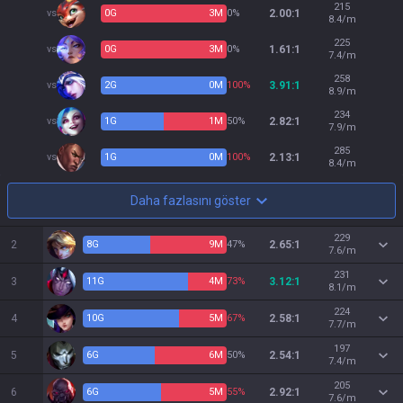
215
vs
0
G
3
M
0%
2.00:1
8.4/m
225
vs
0
G
3
M
0%
1.61:1
7.4/m
258
vs
2
G
0
M
100%
3.91:1
8.9/m
234
vs
1
G
1
M
50%
2.82:1
7.9/m
285
vs
1
G
0
M
100%
2.13:1
8.4/m
Daha fazlasını göster
229
2
8
G
9
M
47%
2.65:1
7.6/m
231
3
11
G
4
M
73%
3.12:1
8.1/m
224
4
10
G
5
M
67%
2.58:1
7.7/m
197
5
6
G
6
M
50%
2.54:1
7.4/m
205
6
6
G
5
M
55%
2.92:1
7.6/m