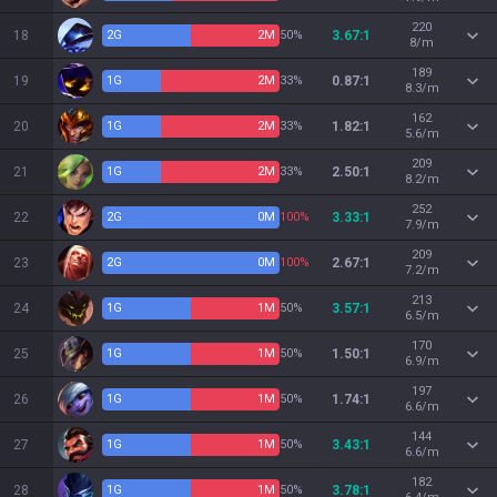
220
18
2
G
2
M
50%
3.67:1
8/m
189
19
1
G
2
M
33%
0.87:1
8.3/m
162
20
1
G
2
M
33%
1.82:1
5.6/m
209
21
1
G
2
M
33%
2.50:1
8.2/m
252
22
2
G
0
M
100%
3.33:1
7.9/m
209
23
2
G
0
M
100%
2.67:1
7.2/m
213
24
1
G
1
M
50%
3.57:1
6.5/m
170
25
1
G
1
M
50%
1.50:1
6.9/m
197
26
1
G
1
M
50%
1.74:1
6.6/m
144
27
1
G
1
M
50%
3.43:1
6.6/m
182
28
1
G
1
M
50%
3.78:1