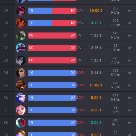
6.4/m
256
29
1
G
1
M
50%
15.00:1
9.6/m
204
30
1
G
1
M
50%
3.13:1
7.6/m
143
31
0
G
2
M
0%
1.15:1
6.8/m
26
32
0
G
2
M
0%
2.25:1
1.1/m
225
33
0
G
2
M
0%
1.15:1
7.8/m
189
34
1
G
0
M
100%
2.14:1
5.9/m
176
35
1
G
0
M
100%
11.00:1
5.8/m
149
36
1
G
0
M
100%
5.00:1
9.8/m
31
37
1
G
0
M
100%
5.50:1
1/m
240
38
1
G
0
M
100%
3.00:1
9/m
20
39
1
G
0
M
100%
9.33:1