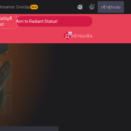
TH
treamer Overlay
เข้าสู่ระบบ
New
ต่อบัญชี
p Your Aim to Radiant Status!
🎯 Level Up Your Aim to
iot
หน้าของฉัน