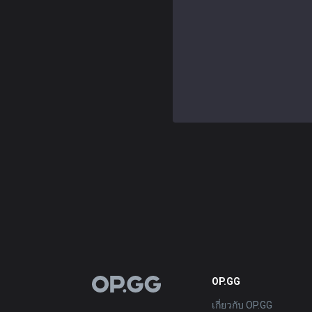
OP.GG
OP.GG
เกี่ยวกับ OP.GG