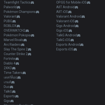
Teamfight Tactics
OP.GG for Mobile iOS
Palworld
AllT Android
Pokémon Champions
AllT iOS
Valorant
Valorant Android
PUBG
Valorant iOS
ROBLOX
Gigs Android
OVERWATCH2
Gigs iOS
Pokémon Pokopia
TalkG Android
Marvel Rivals
TalkG iOS
Arc Raiders
Esports Android
Slay The Spire 2
Esports iOS
Counter Strike 2
Fortnite
Diablo 4
2XKO
Time Takers
เดสก์ท็อป
เกมส์
Duo
TalkG
Esports
Gigs