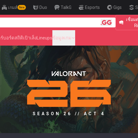
เกมส์
Duo
TalkG
Esports
Gigs
S
New
เชื่อม
🎯 Level U
R
ร์บอร์ด
สถิติ
เป้าเล็ง
Lineups
ข้อมูลเกม
SEASON 26 // ACT 4