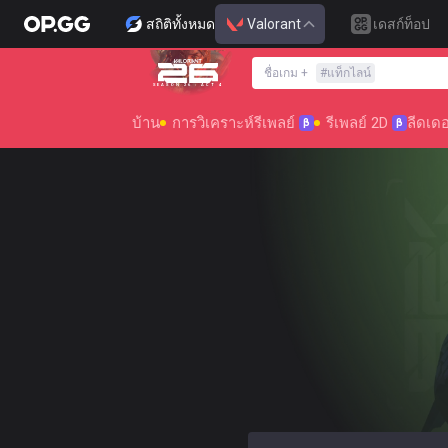
สถิติทั้งหมด
Valorant
เดสก์ท็อป
ชื่อเกม
+
#
แท็กไลน์
SEASON 26 : ACT 4
บ้าน
การวิเคราะห์รีเพลย์
รีเพลย์ 2D
ลีดเดอ
β
β