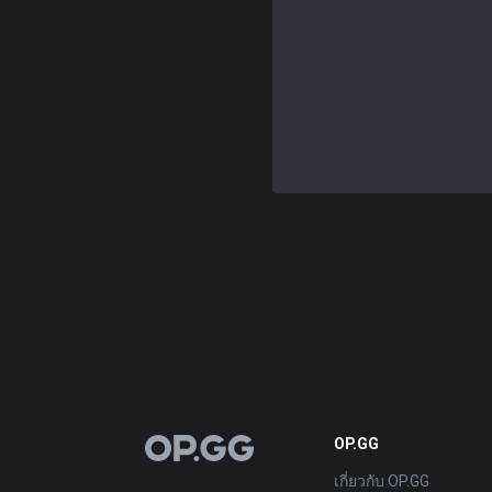
OP.GG
OP.GG
เกี่ยวกับ OP.GG