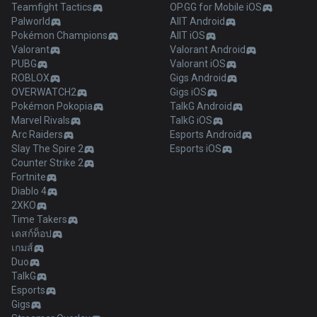
Teamfight Tactics
OP.GG for Mobile iOS
Palworld
AllT Android
Pokémon Champions
AllT iOS
Valorant
Valorant Android
PUBG
Valorant iOS
ROBLOX
Gigs Android
OVERWATCH2
Gigs iOS
Pokémon Pokopia
TalkG Android
Marvel Rivals
TalkG iOS
Arc Raiders
Esports Android
Slay The Spire 2
Esports iOS
Counter Strike 2
Fortnite
Diablo 4
2XKO
Time Takers
เดสก์ท็อป
เกมส์
Duo
TalkG
Esports
Gigs