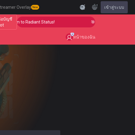
TH
treamer Overlay
เข้าสู่ระบบ
New
ต่อบัญชี
our Aim to Radiant Status!
🎯 Level Up Your Aim to R
iot
หน้าของฉัน