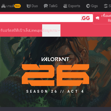
เกมส์
Duo
TalkG
Esports
Gigs
S
New
เชื่อม
🎯 Level Up Y
R
ร์บอร์ด
สถิติ
เป้าเล็ง
Lineups
ข้อมูลเกม
SEASON 26 // ACT 4