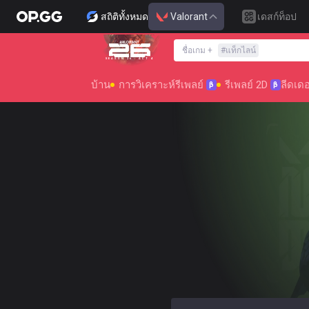
สถิติทั้งหมด
Valorant
เดสก์ท็อป
ชื่อเกม
+
#
แท็กไลน์
SEASON 26 : ACT 4
บ้าน
การวิเคราะห์รีเพลย์
รีเพลย์ 2D
ลีดเดอ
β
β