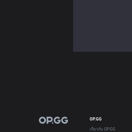
OP.GG
OP.GG
เกี่ยวกับ OP.GG