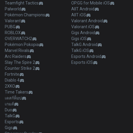
Teamfight Tactics
OP.GG for Mobile iOS
Palworld
AllT Android
Pokémon Champions
AllT iOS
Valorant
Valorant Android
PUBG
Valorant iOS
ROBLOX
Gigs Android
OVERWATCH2
Gigs iOS
Pokémon Pokopia
TalkG Android
Marvel Rivals
TalkG iOS
Arc Raiders
Esports Android
Slay The Spire 2
Esports iOS
Counter Strike 2
Fortnite
Diablo 4
2XKO
Time Takers
เดสก์ท็อป
เกมส์
Duo
TalkG
Esports
Gigs