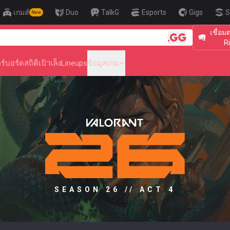
เกมส์
Duo
TalkG
Esports
Gigs
S
New
เชื่อม
🎯 Level Up
R
ร์บอร์ด
สถิติ
เป้าเล็ง
Lineups
ข้อมูลเกม
SEASON 26 // ACT 4