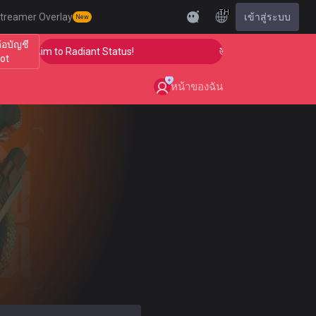
TH
treamer Overlay
เข้าสู่ระบบ
New
ต่อบัญชี
 Your Aim to Radiant Status!
🎯 Level Up Your Aim to 
iot
หน้าของฉัน