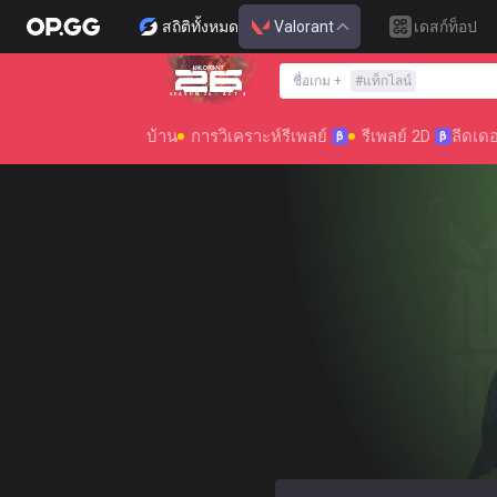
สถิติทั้งหมด
Valorant
เดสก์ท็อป
ชื่อเกม
+
#
แท็กไลน์
SEASON 26 : ACT 4
บ้าน
การวิเคราะห์รีเพลย์
รีเพลย์ 2D
ลีดเดอ
β
β