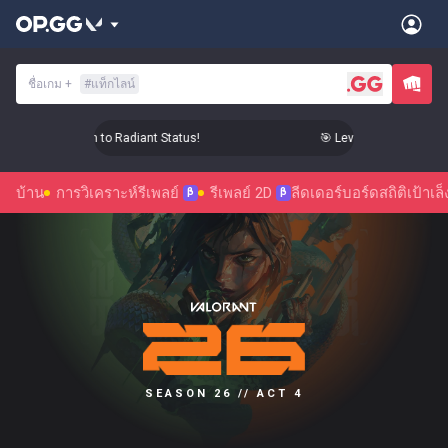
ชื่อเกม
+
#
แท็กไลน์
evel Up Your Aim to Radiant Status!
🎯 Level Up Your Aim to 
บ้าน
การวิเคราะห์รีเพลย์
รีเพลย์ 2D
ลีดเดอร์บอร์ด
สถิติ
เป้าเล็
β
β
SEASON 26 // ACT 4