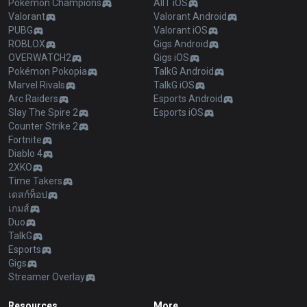
Pokémon Champions
AllT iOS
Valorant
Valorant Android
PUBG
Valorant iOS
ROBLOX
Gigs Android
OVERWATCH2
Gigs iOS
Pokémon Pokopia
TalkG Android
Marvel Rivals
TalkG iOS
Arc Raiders
Esports Android
Slay The Spire 2
Esports iOS
Counter Strike 2
Fortnite
Diablo 4
2XKO
Time Takers
เดสก์ท็อป
เกมส์
Duo
TalkG
Esports
Gigs
Streamer Overlay
Resources
More