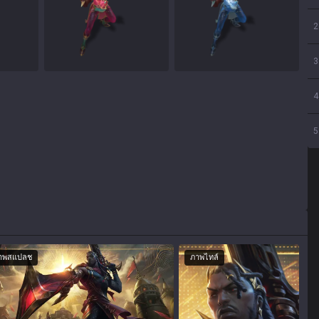
2
3
4
5
ภาพสแปลช
ภาพไทล์