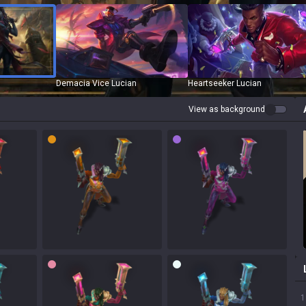
Demacia Vice Lucian
Heartseeker Lucian
View as background
1