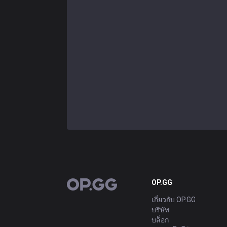
OP.GG
OP.GG
เกี่ยวกับ OP.GG
บริษัท
บล็อก