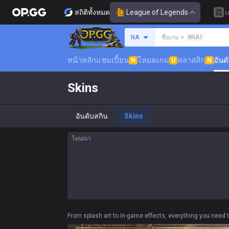
สถิติทั้งหมด
League of Legends
เ
ค้นหาซัมมอนเนอร์
NA
ชื่อเกม +
#NA1
หน้าหลัก
แชมเปี้ยน
โหมดเกม
คลาสสิก
อันด
N
U
N
Skins
อันดับสกิน
Skins
โฆษณา
From splash art to in-game effects, everything you need 