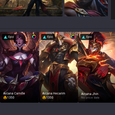
Epic
Epic
Epic
Arcana Camille
Arcana Hecarim
Arcana Jhin
1350
1350
No price data