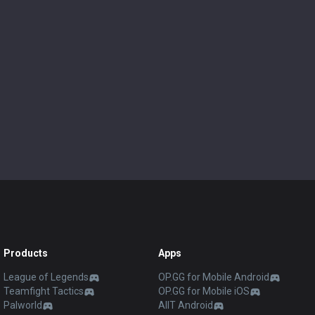
Products
Apps
League of Legends
OP.GG for Mobile Android
Teamfight Tactics
OP.GG for Mobile iOS
Palworld
AllT Android