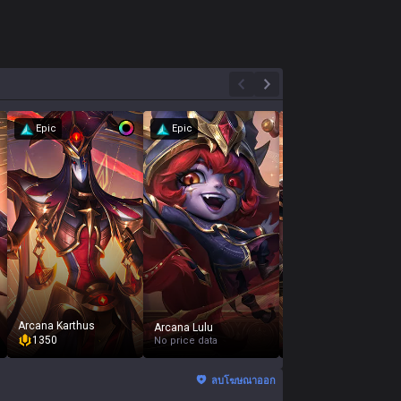
Epic
Epic
Epic
Arcana Karthus
Arcana Rakan
Arcana Lulu
1350
1350
No price data
ลบโฆษณาออก