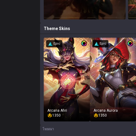
Theme
Skins
Epic
Epic
Arcana Ahri
Arcana Aurora
1350
1350
โฆษณา