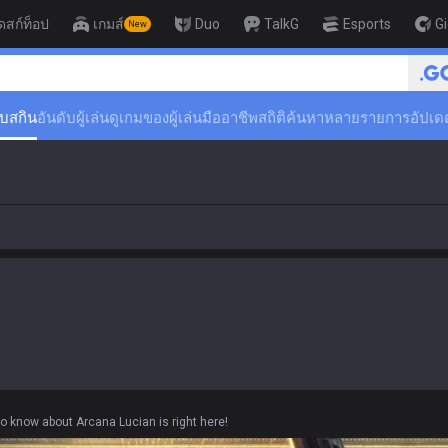
ดสก์ท็อป
เกมส์
Duo
TalkG
Esports
G
New
🏆 Rank Up in 3 Days! Challenger
ับสกิน
อันดับผู้เล่น
ดูเกมของผู้เล่นมืออาชีพ
สถิติ
ค้นหาหลายรายการ
อัปเด
to know about Arcana Lucian is right here!