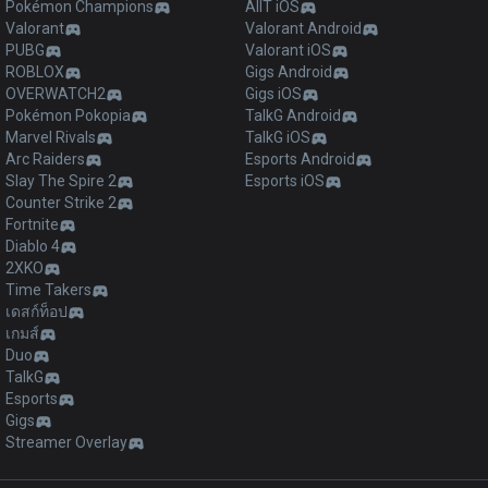
Pokémon Champions
AllT iOS
Valorant
Valorant Android
PUBG
Valorant iOS
ROBLOX
Gigs Android
OVERWATCH2
Gigs iOS
Pokémon Pokopia
TalkG Android
Marvel Rivals
TalkG iOS
Arc Raiders
Esports Android
Slay The Spire 2
Esports iOS
Counter Strike 2
Fortnite
Diablo 4
2XKO
Time Takers
เดสก์ท็อป
เกมส์
Duo
TalkG
Esports
Gigs
Streamer Overlay