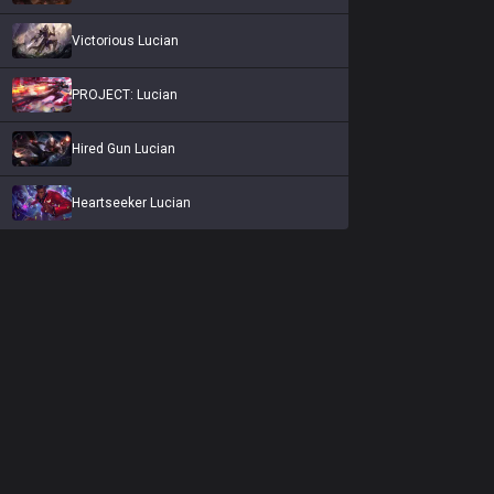
Victorious Lucian
PROJECT: Lucian
Hired Gun Lucian
Heartseeker Lucian