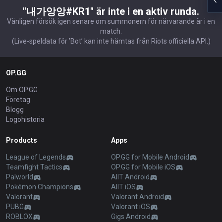
"내가앙앙#KR1" är inte i en aktiv runda.
Vänligen försök igen senare om summonern för närvarande är i en
match.
(Live-speldata för ’Bot’ kan inte hämtas från Riots officiella API.)
OP.GG
Om OP.GG
Företag
Blogg
Logohistoria
Products
Apps
League of Legends
OP.GG for Mobile Android
Teamfight Tactics
OP.GG for Mobile iOS
Palworld
AllT Android
Pokémon Champions
AllT iOS
Valorant
Valorant Android
PUBG
Valorant iOS
ROBLOX
Gigs Android