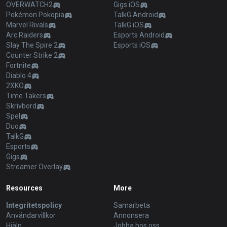
OVERWATCH2
Gigs iOS
Pokémon Pokopia
TalkG Android
Marvel Rivals
TalkG iOS
Arc Raiders
Esports Android
Slay The Spire 2
Esports iOS
Counter Strike 2
Fortnite
Diablo 4
2XKO
Time Takers
Skrivbord
Spel
Duo
TalkG
Esports
Gigs
Streamer Overlay
Resources
More
Integritetspolicy
Samarbeta
Användarvillkor
Annonsera
Hjälp
Jobba hos oss