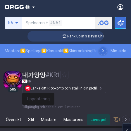
Sök efter en summoner
Spelnamn +
#NA1
NA
llenger Coaching
🏆 Rank Up in 3 Days! Challenger Coaching
Mästare
Spelläge
Klassiskt
Skinrankning
Ranking
Pro åskådni
Min sida
N
U
N
내가앙앙
#
KR1
KR
Länka ditt Riot-konto och ställ in din profil.
505
Uppdatering
Tillgänglig refresh-tid
:
om 2 minuter
Översikt
Stil
Mästare
Mästarens
Livespel
Teamfi