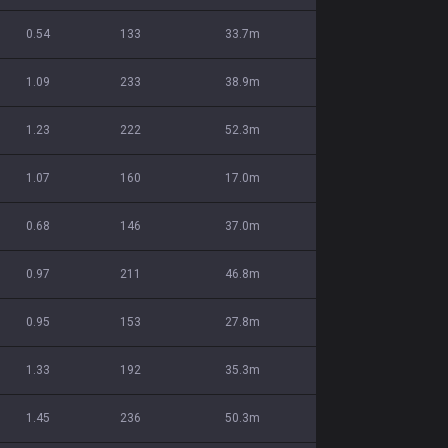
0.54
133
33.7m
1.09
233
38.9m
1.23
222
52.3m
1.07
160
17.0m
0.68
146
37.0m
0.97
211
46.8m
0.95
153
27.8m
1.33
192
35.3m
1.45
236
50.3m