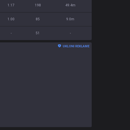
1.17
198
49.4m
1.00
85
9.0m
-
51
-
UKLONI REKLAME