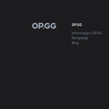
OP.GG
OP.GG
Informacije o OP.GG
Kompanija
Blog