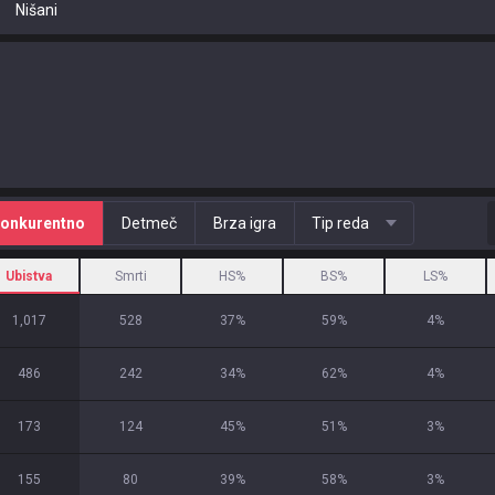
Nišani
onkurentno
Detmeč
Brza igra
Tip reda
Ubistva
Smrti
HS%
BS%
LS%
1,017
528
37
%
59
%
4
%
486
242
34
%
62
%
4
%
173
124
45
%
51
%
3
%
155
80
39
%
58
%
3
%