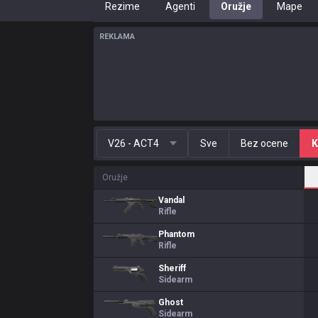
Rezime
Agenti
Oružje
Mape
REKLAMA
V26 - ACT4
Sve
Bez ocene
K
Oružje
Vandal
Rifle
Phantom
Rifle
Sheriff
Sidearm
Ghost
Sidearm