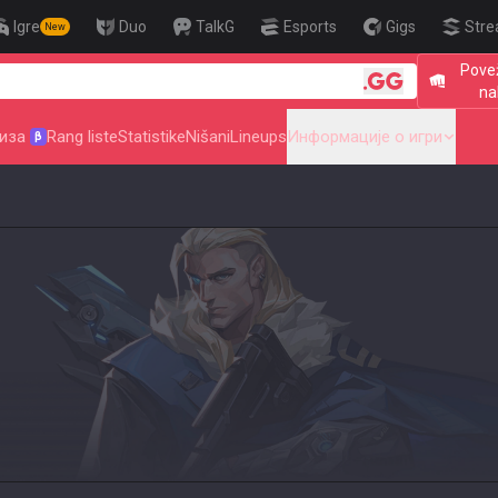
Igre
Duo
TalkG
Esports
Gigs
Stre
New
Povež
🎯 Level Up Your Aim to R
na
иза
Rang liste
Statistike
Nišani
Lineups
Информације о игри
β