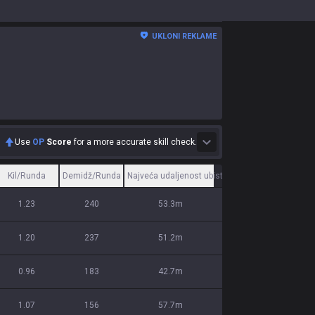
UKLONI REKLAME
Use
OP
Score
for a more accurate skill check.
Kil/Runda
Demidž/Runda
Najveća udaljenost ubistva
1.23
240
53.3m
1.20
237
51.2m
0.96
183
42.7m
1.07
156
57.7m