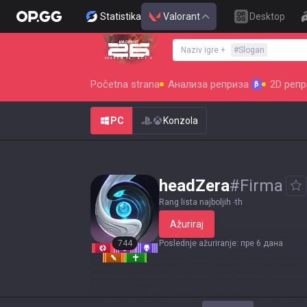
Statistika
Valorant
Desktop
Naziv igre
+
#
Slogan
SEASON 26 : ACT 4
Početna strana
Анализа реприза
2D репр
β
PC
Konzola
headZera
#
Firma
Rang lista najboljih
-
th
Ažuriraj
744
Poslednje ažuriranje
:
пре 6 дана