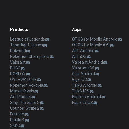
Products
Apps
League of Legends
OP.GG for Mobile Android
Teamfight Tactics
OP.GG for Mobile iOS
Palworld
AllT Android
Pokémon Champions
AllT iOS
Valorant
Valorant Android
PUBG
Valorant iOS
ROBLOX
Gigs Android
OVERWATCH2
Gigs iOS
Pokémon Pokopia
TalkG Android
Marvel Rivals
TalkG iOS
Arc Raiders
Esports Android
Slay The Spire 2
Esports iOS
Counter Strike 2
Fortnite
Diablo 4
2XKO