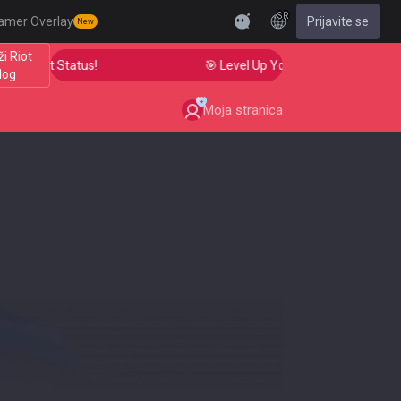
SR
amer Overlay
Prijavite se
New
i Riot
adiant Status!
🎯 Level Up Your Aim to Radiant Status
log
Moja stranica