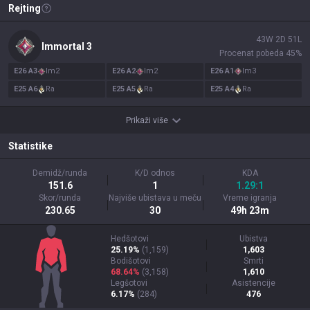
Rejting
43
W
2
D
51
L
Immortal
3
Procenat pobeda
45
%
E
26
A
3
Im
2
E
26
A
2
Im
2
E
26
A
1
Im
3
E
25
A
6
Ra
E
25
A
5
Ra
E
25
A
4
Ra
Prikaži više
Statistike
Demidž/runda
K/D odnos
KDA
151.6
1
1.29:1
Skor/runda
Najviše ubistava u meču
Vreme igranja
230.65
30
49h 23m
Hedšotovi
Ubistva
25.19%
(
1,159
)
1,603
Bodišotovi
Smrti
68.64%
(
3,158
)
1,610
Legšotovi
Asistencije
6.17%
(
284
)
476