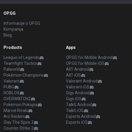
OP.GG
Informacije o OP.GG
Kompanija
Blog
Products
Apps
League of Legends
OP.GG for Mobile Android
Teamfight Tactics
OP.GG for Mobile iOS
Palworld
AllT Android
Pokémon Champions
AllT iOS
Valorant
Valorant Android
PUBG
Valorant iOS
ROBLOX
Gigs Android
OVERWATCH2
Gigs iOS
Pokémon Pokopia
TalkG Android
Marvel Rivals
TalkG iOS
Arc Raiders
Esports Android
Slay The Spire 2
Esports iOS
Counter Strike 2