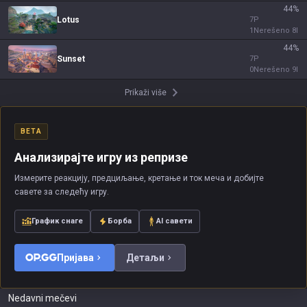
44
%
Lotus
7
P
1
Nerešeno
8
I
44
%
Sunset
7
P
0
Nerešeno
9
I
Prikaži više
BETA
Анализирајте игру из репризе
Измерите реакцију, предциљање, кретање и ток меча и добијте
савете за следећу игру.
График снаге
Борба
AI савети
Пријава
Детаљи
Nedavni mečevi