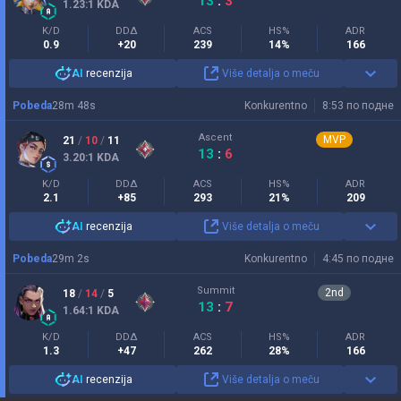
13
:
3
1.23
:1
KDA
K/D
DDΔ
ACS
HS%
ADR
0.9
+20
239
14%
166
AI
recenzija
Više detalja o meču
Pobeda
28
m
48
s
Konkurentno
8:53 по подне
Ascent
MVP
21
/
10
/
11
13
:
6
3.20
:1
KDA
K/D
DDΔ
ACS
HS%
ADR
2.1
+85
293
21%
209
AI
recenzija
Više detalja o meču
Pobeda
29
m
2
s
Konkurentno
4:45 по подне
Summit
2
nd
18
/
14
/
5
13
:
7
1.64
:1
KDA
K/D
DDΔ
ACS
HS%
ADR
1.3
+47
262
28%
166
AI
recenzija
Više detalja o meču