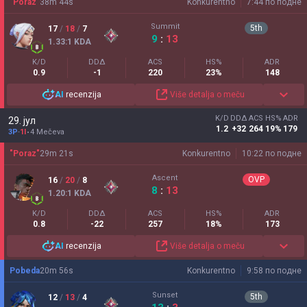
"Poraz"
38
m
44
s
Konkurentno
7:44 по подне
Summit
5
th
17
/
18
/
7
9
:
13
1.33
:1
KDA
K/D
DDΔ
ACS
HS%
ADR
0.9
-1
220
23%
148
AI
recenzija
Više detalja o meču
K/D
DDΔ
ACS
HS%
ADR
29. јул
1.2
+32
264
19%
179
3P
-
1I
4 Mečeva
"Poraz"
29
m
21
s
Konkurentno
10:22 по подне
Ascent
OVP
16
/
20
/
8
8
:
13
1.20
:1
KDA
K/D
DDΔ
ACS
HS%
ADR
0.8
-22
257
18%
173
AI
recenzija
Više detalja o meču
Pobeda
20
m
56
s
Konkurentno
9:58 по подне
Sunset
5
th
12
/
13
/
4