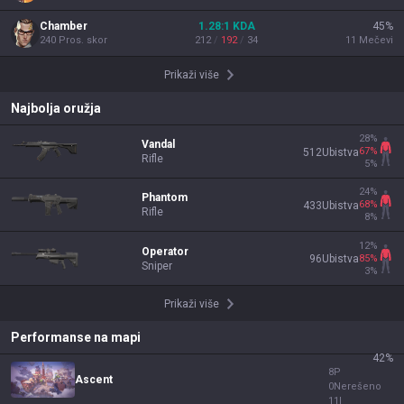
Chamber
1.28
:1
KDA
45
%
240
Pros. skor
212
/
192
/
34
11
Mečevi
Prikaži više
Najbolja oružja
28
%
Vandal
67
%
512
Ubistva
Rifle
5
%
24
%
Phantom
68
%
433
Ubistva
Rifle
8
%
12
%
Operator
85
%
96
Ubistva
Sniper
3
%
Prikaži više
Performanse na mapi
42
%
8
P
Ascent
0
Nerešeno
11
I