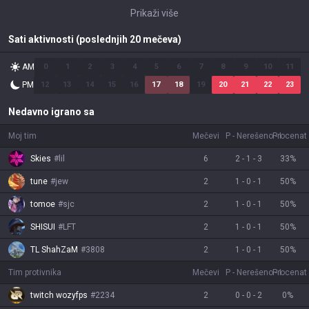
Prikaži više
Sati aktivnosti (poslednjih 20 mečeva)
AM
0
1
2
3
4
5
6
7
8
9
10
11
PM
12
13
14
15
16
17
18
19
20
21
22
23
Nedavno igrano sa
Moj tim
Mečevi
P
-
Nerešeno
Procenat
-
I
Skies
#
lil
6
2
-
1
-
3
33
%
tune
#
jew
2
1
-
0
-
1
50
%
tomoe
#
sjc
2
1
-
0
-
1
50
%
SHISUI
#
LFT
2
1
-
0
-
1
50
%
TL ShahZaM
#
3808
2
1
-
0
-
1
50
%
Tim protivnika
Mečevi
P
-
Nerešeno
Procenat
-
I
twitch wozyfps
#
2234
2
0
-
0
-
2
0
%