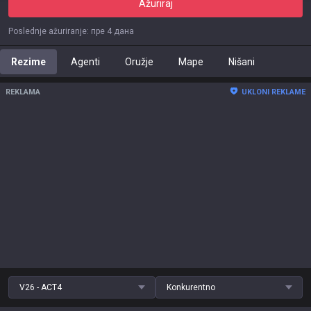
Ažuriraj
Poslednje ažuriranje
:
пре 4 дана
Rezime
Agenti
Oružje
Mape
Nišani
REKLAMA
UKLONI REKLAME
V26 - ACT4
Konkurentno