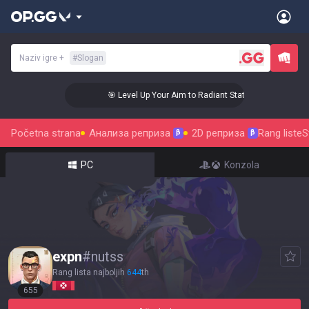
Naziv igre
+
#
Slogan
🎯 Level Up Your Aim to Radiant Status!
Početna strana
Анализа реприза
2D реприза
Rang liste
S
β
β
PC
Konzola
expn
#
nutss
Rang lista najboljih
644
th
655