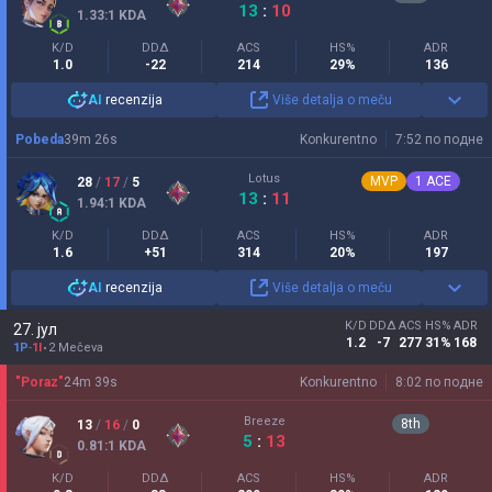
13
:
10
1.33
:1
KDA
K/D
DDΔ
ACS
HS%
ADR
1.0
-22
214
29%
136
AI
recenzija
Više detalja o meču
Pobeda
39
m
26
s
Konkurentno
7:52 по подне
Lotus
MVP
1
ACE
28
/
17
/
5
13
:
11
1.94
:1
KDA
K/D
DDΔ
ACS
HS%
ADR
1.6
+51
314
20%
197
AI
recenzija
Više detalja o meču
K/D
DDΔ
ACS
HS%
ADR
27. јул
1.2
-7
277
31%
168
1P
-
1I
2 Mečeva
"Poraz"
24
m
39
s
Konkurentno
8:02 по подне
Breeze
8
th
13
/
16
/
0
5
:
13
0.81
:1
KDA
K/D
DDΔ
ACS
HS%
ADR