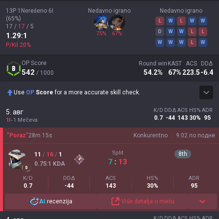
13P
1Nerešeno
6I
Nedavno igrano
Nedavno igrano
(
65
%)
L
W
L
W
W
17
/
17
/
5
D
W
W
L
L
75
%
67
%
1.29
:1
W
W
W
L
W
P/Kil
20
%
OP Score
Round win
KAST
ACS
DDΔ
542
54.2
%
67
%
223.5
-6.4
/ 1000
Use
OP
Score
for a more accurate skill check.
K/D
DDΔ
ACS
HS%
ADR
5. авг
0.7
-44
143
30%
95
1I
1 Mečeva
"Poraz"
28
m
15
s
Konkurentno
9:02 по подне
Split
8
th
11
/
16
/
1
7
:
13
0.75
:1
KDA
K/D
DDΔ
ACS
HS%
ADR
0.7
-44
143
30%
95
AI
recenzija
Više detalja o meču
K/D
DDΔ
ACS
HS%
ADR