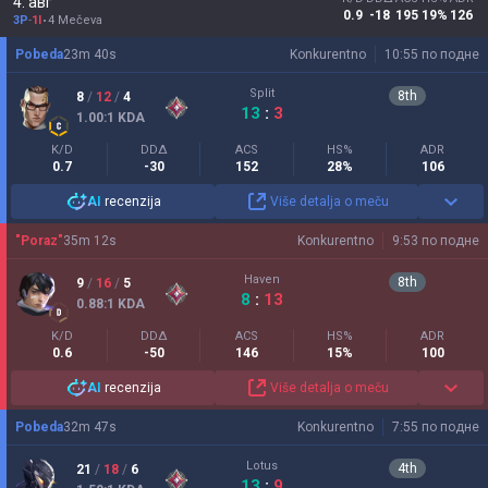
4. авг
0.9
-18
195
19%
126
3P
-
1I
4 Mečeva
Pobeda
23
m
40
s
Konkurentno
10:55 по подне
Split
8
th
8
/
12
/
4
13
:
3
1.00
:1
KDA
K/D
DDΔ
ACS
HS%
ADR
0.7
-30
152
28%
106
AI
recenzija
Više detalja o meču
"Poraz"
35
m
12
s
Konkurentno
9:53 по подне
Haven
8
th
9
/
16
/
5
8
:
13
0.88
:1
KDA
K/D
DDΔ
ACS
HS%
ADR
0.6
-50
146
15%
100
AI
recenzija
Više detalja o meču
Pobeda
32
m
47
s
Konkurentno
7:55 по подне
Lotus
4
th
21
/
18
/
6
13
:
9