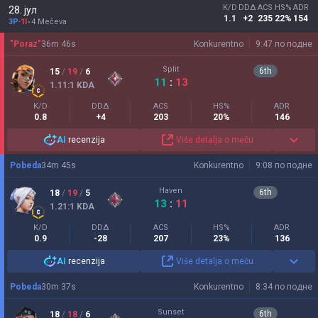
K/D
DDΔ
ACS
HS%
ADR
28. јул
1.1
+2
235
22%
154
3P
-
1I
4 Mečeva
"Poraz"
36
m
46
s
Konkurentno
9:47 по подне
Split
6
th
15
/
19
/
6
11
:
13
1.11
:1
KDA
K/D
DDΔ
ACS
HS%
ADR
0.8
+4
203
20%
146
AI
recenzija
Više detalja o meču
Pobeda
34
m
45
s
Konkurentno
9:08 по подне
Haven
6
th
18
/
19
/
5
13
:
11
1.21
:1
KDA
K/D
DDΔ
ACS
HS%
ADR
0.9
-28
207
23%
136
AI
recenzija
Više detalja o meču
Pobeda
30
m
37
s
Konkurentno
8:34 по подне
Sunset
6
th
18
/
18
/
6