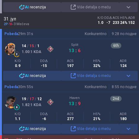
AI
recenzija
Više detalja o meču
K/D
DDΔ
ACS
HS%
ADR
31. јул
1.0
-7
233
24%
152
2P
-
1I
3 Mečeva
Pobeda
29
m
31
s
Konkurentno
9:28 по подне
Split
6
th
14
/
15
/
1
13
:
6
1.00
:1
KDA
K/D
DDΔ
ACS
HS%
ADR
0.9
-15
197
32%
124
AI
recenzija
Više detalja o meču
Pobeda
30
m
55
s
Konkurentno
8:55 по подне
Haven
2
nd
19
/
17
/
12
13
:
9
1.82
:1
KDA
K/D
DDΔ
ACS
HS%
ADR
1.1
-6
277
21%
180
AI
recenzija
Više detalja o meču