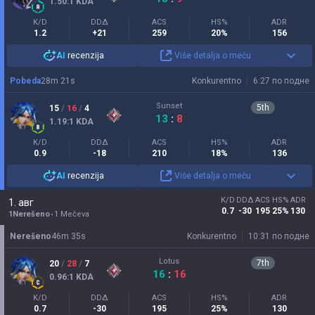
1.50
:1
KDA
K/D
DDΔ
ACS
HS%
ADR
1.2
+21
259
20%
156
AI
recenzija
Više detalja o meču
Pobeda
28
m
21
s
Konkurentno
6:27 по подне
Sunset
5
th
15
/
16
/
4
13
:
8
1.19
:1
KDA
K/D
DDΔ
ACS
HS%
ADR
0.9
-18
210
18%
136
AI
recenzija
Više detalja o meču
K/D
DDΔ
ACS
HS%
ADR
1. авг
0.7
-30
195
25%
130
1Nerešeno
1 Mečeva
Nerešeno
46
m
35
s
Konkurentno
10:31 по подне
Lotus
7
th
20
/
28
/
7
16
:
16
0.96
:1
KDA
K/D
DDΔ
ACS
HS%
ADR
0.7
-30
195
25%
130