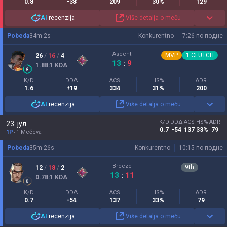
0.8
-38
209
30%
129
AI
recenzija
Više detalja o meču
Pobeda
34
m
2
s
Konkurentno
7:26 по подне
Ascent
MVP
1
CLUTCH
26
/
16
/
4
13
:
9
1.88
:1
KDA
K/D
DDΔ
ACS
HS%
ADR
1.6
+19
334
31%
200
AI
recenzija
Više detalja o meču
K/D
DDΔ
ACS
HS%
ADR
23. јул
0.7
-54
137
33%
79
1P
1 Mečeva
Pobeda
35
m
26
s
Konkurentno
10:15 по подне
Breeze
9
th
12
/
18
/
2
13
:
11
0.78
:1
KDA
K/D
DDΔ
ACS
HS%
ADR
0.7
-54
137
33%
79
AI
recenzija
Više detalja o meču