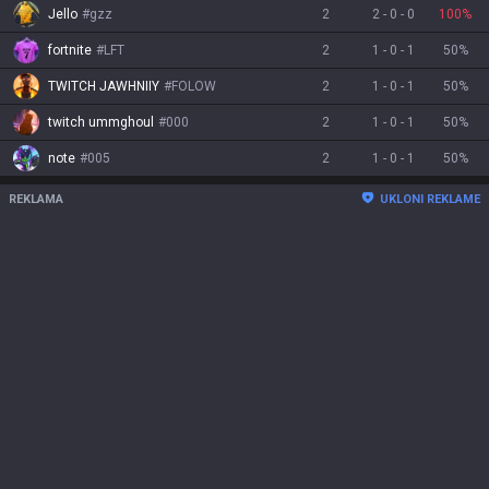
Jello
#
gzz
2
2
-
0
-
0
100
%
fortnite
#
LFT
2
1
-
0
-
1
50
%
TWITCH JAWHNIIY
#
FOLOW
2
1
-
0
-
1
50
%
twitch ummghoul
#
000
2
1
-
0
-
1
50
%
note
#
005
2
1
-
0
-
1
50
%
REKLAMA
UKLONI REKLAME