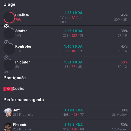
Uloge
1.28
:1
KDA
Duelista
45
%
1,128
/
1,123
/
70
%
30
P
/
35
I
309
Stražar
1.25
:1
KDA
38
%
14
%
239
/
223
/
39
5
P
/
8
I
Kontroler
1.40
:1
KDA
45
%
11
%
168
/
187
/
93
5
P
/
6
I
Inicijator
1.34
:1
KDA
60
%
5
%
68
/
77
/
35
3
P
/
2
I
Postignuća
Duelist
Performanse agenta
Jett
1.19
:1
KDA
38
%
219
Pros. skor
408
/
408
/
77
26
Mečevi
Phoenix
1.51
:1
KDA
50
%
259
Pros. skor
219
/
198
/
80
12
Mečevi