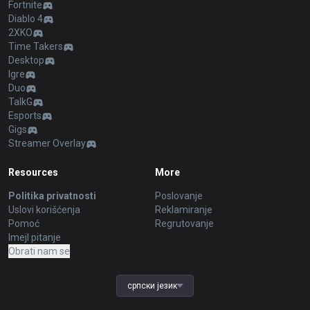
Fortnite
Diablo 4
2XKO
Time Takers
Desktop
Igre
Duo
TalkG
Esports
Gigs
Streamer Overlay
Resources
More
Politika privatnosti
Poslovanje
Uslovi korišćenja
Reklamiranje
Pomoć
Regrutovanje
Imejl pitanje
Obrati nam se
српски језик