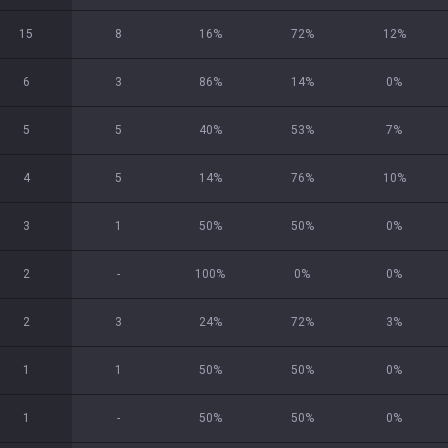
15
8
16
%
72
%
12
%
6
3
86
%
14
%
0
%
5
5
40
%
53
%
7
%
4
5
14
%
76
%
10
%
3
1
50
%
50
%
0
%
2
-
100
%
0
%
0
%
2
3
24
%
72
%
3
%
1
1
50
%
50
%
0
%
1
-
50
%
50
%
0
%