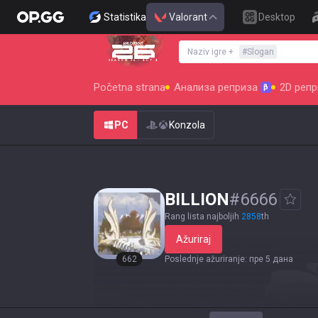
Statistika
Valorant
Desktop
Naziv igre
+
#
Slogan
SEASON 26 : ACT 4
Početna strana
Анализа реприза
2D репр
β
PC
Konzola
BILLION
#
6666
Rang lista najboljih
2858
th
Ažuriraj
662
Poslednje ažuriranje
:
пре 5 дана