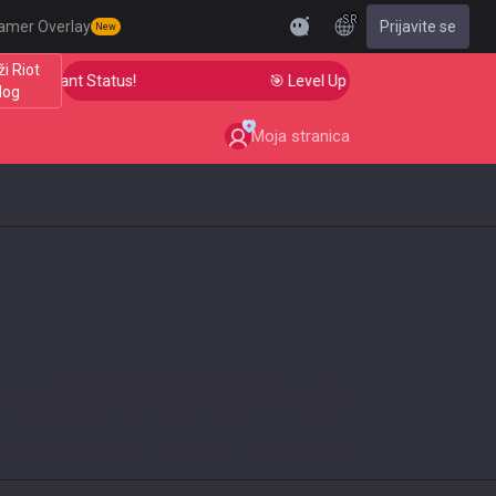
SR
amer Overlay
Prijavite se
New
i Riot
o Radiant Status!
🎯 Level Up Your Aim to Radiant Sta
log
Moja stranica