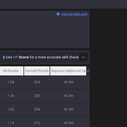
UKLONI REKLAME
Use
OP
Score
for a more accurate skill check.
Kil/Runda
Demidž/Runda
Najveća udaljenost ubistva
1.58
324
33.9m
1.26
250
43.3m
1.05
294
47.4m
1.13
212
33.9m