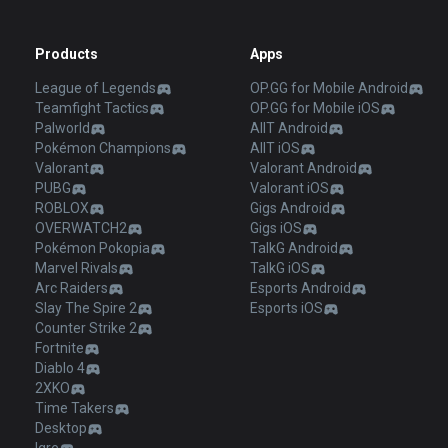
Products
Apps
League of Legends
OP.GG for Mobile Android
Teamfight Tactics
OP.GG for Mobile iOS
Palworld
AllT Android
Pokémon Champions
AllT iOS
Valorant
Valorant Android
PUBG
Valorant iOS
ROBLOX
Gigs Android
OVERWATCH2
Gigs iOS
Pokémon Pokopia
TalkG Android
Marvel Rivals
TalkG iOS
Arc Raiders
Esports Android
Slay The Spire 2
Esports iOS
Counter Strike 2
Fortnite
Diablo 4
2XKO
Time Takers
Desktop