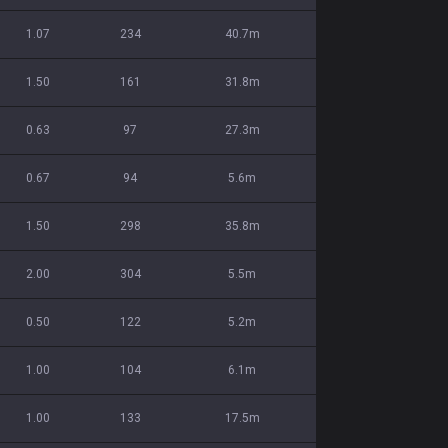
1.07
234
40.7m
1.50
161
31.8m
0.63
97
27.3m
0.67
94
5.6m
1.50
298
35.8m
2.00
304
5.5m
0.50
122
5.2m
1.00
104
6.1m
1.00
133
17.5m