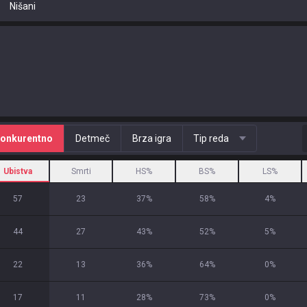
Nišani
onkurentno
Detmeč
Brza igra
Tip reda
Ubistva
Smrti
HS%
BS%
LS%
57
23
37
%
58
%
4
%
44
27
43
%
52
%
5
%
22
13
36
%
64
%
0
%
17
11
28
%
73
%
0
%