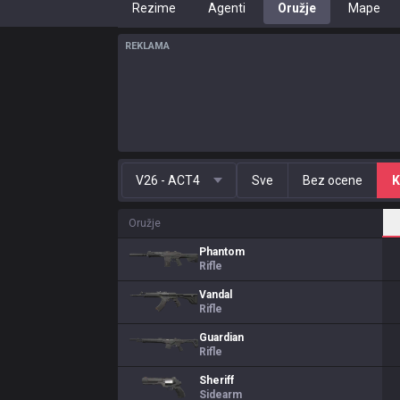
Rezime
Agenti
Oružje
Mape
REKLAMA
V26 - ACT4
Sve
Bez ocene
K
Oružje
Phantom
Rifle
Vandal
Rifle
Guardian
Rifle
Sheriff
Sidearm