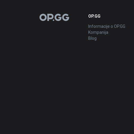
OP.GG
OP.GG
Informacije o OP.GG
Kompanija
Blog