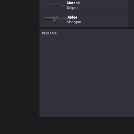
Marshal
Sniper
Judge
Shotgun
REKLAMA