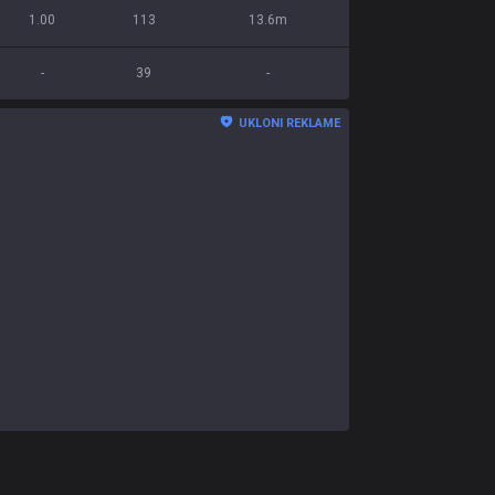
1.00
113
13.6m
-
39
-
UKLONI REKLAME