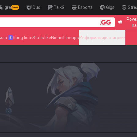
Igre
Duo
TalkG
Esports
Gigs
Stre
New
Povež
🎯 Level Up Your Aim t
na
иза
Rang liste
Statistike
Nišani
Lineups
Информације о игри
β