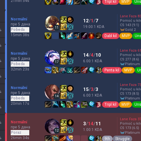
21min 54s
Tripl kil
MVP
Uns
Lane Faza
8
Normální
12
/
1
/
7
Pomoć u kil
пре 5 дана
CS
143
(9.1)
19.00:1 KDA
11
Pobeda
%
gold 2
15min 38s
Dabl kil
MVP
Uns
%
Lane Faza
6
Normální
14
/
4
/
10
Pomoć u kil
пре 5 дана
CS
277
(8.6)
%
6.00:1 KDA
17
Pobeda
platinum
32min 23s
Penta kil
MVP
U
%
Lane Faza
7
Normální
15
/
3
/
3
Pomoć u kil
%
пре 5 дана
CS
173
(8.5)
6.00:1 KDA
14
Pobeda
platinum
20min 17s
Tripl kil
MVP
Uns
%
Lane Faza
3
Normální
%
3
/
14
/
11
Pomoć u kil
пре 5 дана
CS
173
(6.5)
1.00:1 KDA
12
Poraz
platinum
%
26min 34s
9th
Struggle