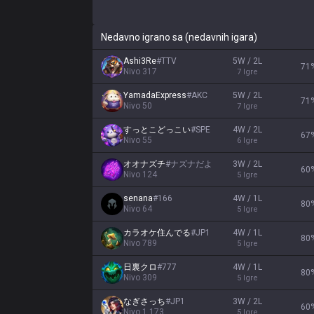
Nedavno igrano sa (nedavnih igara)
Ashi3Re
#
TTV
5W / 2L
71
Nivo
317
7
Igre
YamadaExpress
#
AKC
5W / 2L
71
Nivo
50
7
Igre
すっとこどっこい
#
SPE
4W / 2L
67
Nivo
55
6
Igre
オオナズチ
#
ナズナだよ
3W / 2L
60
Nivo
124
5
Igre
senana
#
166
4W / 1L
80
Nivo
64
5
Igre
カラオケ住んでる
#
JP1
4W / 1L
80
Nivo
789
5
Igre
日裏クロ
#
777
4W / 1L
80
Nivo
309
5
Igre
なぎさっち
#
JP1
3W / 2L
60
Nivo
1,173
5
Igre