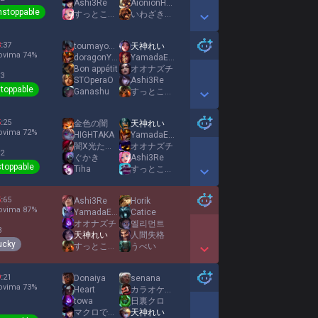
Ashi3Re
AionionHetairoi
nstoppable
すっとこどっこい
いわざきしょうた
Show More Detail Games
3
:
37
toumayouki
天神れい
ovima
74
%
doragonYano
YamadaExpress
Bon appétit
オオナズチ
 3
STOperaO
Ashi3Re
toppable
Ganashu
すっとこどっこい
Show More Detail Games
5
:
25
金色の闇
天神れい
ovima
72
%
HIGHTAKA
YamadaExpress
闇X光たろん
オオナズチ
 2
ぐかき
Ashi3Re
toppable
Tiha
すっとこどっこい
Show More Detail Games
5
:
65
Ashi3Re
Horik
ovima
87
%
YamadaExpress
Catice
オオナズチ
엘리먼트
3
天神れい
人間失格
ucky
すっとこどっこい
うべい
Show More Detail Games
9
:
21
Donaiya
senana
ovima
73
%
Heart
カラオケ住んでる
towa
日裏クロ
マクロで捲ろう
天神れい