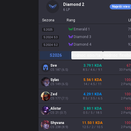
diamond 2
Najviši nivo
6
LP
Sezona
Rang
L
emerald 1
7
S2025
diamond 3
1
S2024 S3
diamond 4
9
S2024 S2
S2026
Hodnoc. sólo/tandem
Hodnoc. flexibil
Sve
3.79:1 KDA
67
CS
187
(
6.5
)
8.5 / 4.6 / 9.1
33
Parti
Sylas
5.56:1 KDA
100
CS
149
(
6.5
)
14 / 4.5 / 11
2
Parti
Zed
4.29:1 KDA
100
CS
177
(
7.1
)
8.5 / 3.5 / 6.5
2
Parti
Alistar
3.80:1 KDA
100
CS
21
(
0.7
)
0.5 / 5 / 18.5
2
Parti
Shyvana
11.50:1 KDA
100
CS
238
(
8.9
)
12.5 / 2 / 10.5
2
Parti