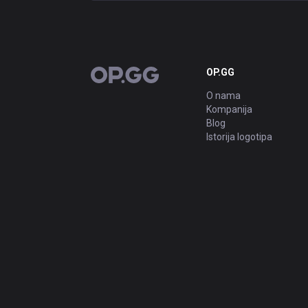
OP.GG
OP.GG
O nama
Kompanija
Blog
Istorija logotipa