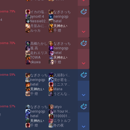
Show More Detail Games
ovima
79
%
イカの塩辛焼き
なぎさっち
pyno414
neringojp
 4
Nessie0212
hetel
月並みに輝け
天神れい
ルゥカ
千 燈
Show More Detail Games
ovima
70
%
高橋たかし
なぎさっち
孤 高
neringojp
1
走れエリス
hetel
TOWA
天神れい
okuwa
千 燈
Show More Detail Games
ovima
59
%
なぎさっち
入浴剤パクパク君
neringojp
僕が君を守るから
1
hetel
ミニスマーン
天神れい
Mana
千 燈
うどんなのよ
Show More Detail Games
ovima
57
%
なぎさっち
tatyo
neringojp
In Your Heart
2
hetel
0100001001010011
天神れい
ニラトルフ
千 燈
冬の夜