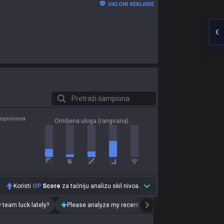
UKLONI REKLAME
Pretraži šampiona
ampionima
Omiljena uloga (rangirana)
Koristi
OP
Score
za tačniju analizu skil nivoa.
 team luck lately?
Please analyze my recent playstyle.