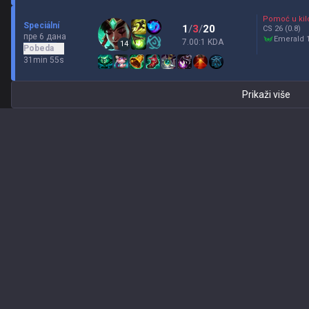
Pomoć u kil
Speciální
1
/
3
/
20
CS
26
(0.8)
пре 6 дана
emerald 
7.00:1 KDA
14
Pobeda
31min 55s
Prikaži više