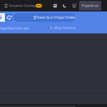
SR
Streamer Overlay
Prijavite se
New
🏆 Rank Up in 3 Days! Challenger Coaching
Moja Stranica
traga
Ažuriranje igre