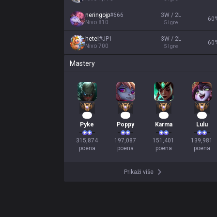
neringojp
#
666
3W / 2L
60
Nivo
810
5
Igre
hetel
#
JP1
3W / 2L
60
Nivo
700
5
Igre
Mastery
31
21
16
15
Pyke
Poppy
Karma
Lulu
315,874

197,087

151,401

139,981

poena
poena
poena
poena
Prikaži više