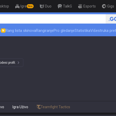
sktop
Igre
Duo
TalkG
Esports
Gigs
New
o
Rang lista skinova
Rangiranje
Pro gledanje
Statistika
Višestruka pre
N
desi profil.
tvo
Igra Uživo
Teamfight Tactics