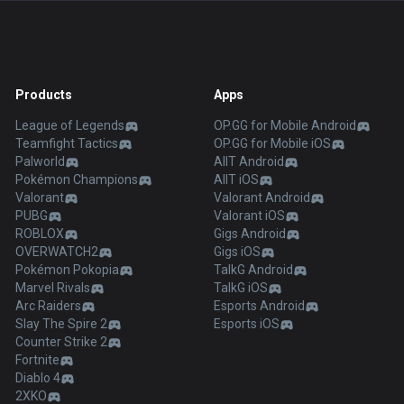
Products
Apps
League of Legends
OP.GG for Mobile Android
Teamfight Tactics
OP.GG for Mobile iOS
Palworld
AllT Android
Pokémon Champions
AllT iOS
Valorant
Valorant Android
PUBG
Valorant iOS
ROBLOX
Gigs Android
OVERWATCH2
Gigs iOS
Pokémon Pokopia
TalkG Android
Marvel Rivals
TalkG iOS
Arc Raiders
Esports Android
Slay The Spire 2
Esports iOS
Counter Strike 2
Fortnite
Diablo 4
2XKO