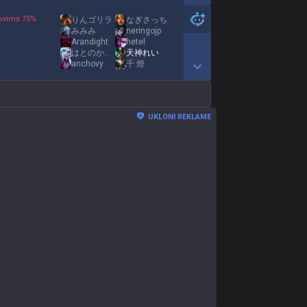
Show More Detail Games
ovima
75
%
りんゴリラ
なぎさっち
みみみ
neringojp
1
Arandight
hetel
はとのかんおけ
天神れい
anchovy
千 燈
Show More Detail Games
UKLONI REKLAME