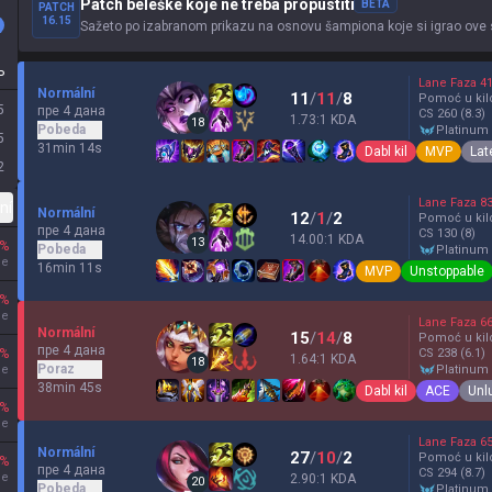
Patch beleške koje ne treba propustiti
BETA
PATCH
16.15
Sažeto po izabranom prikazu na osnovu šampiona koje si igrao ove
P
Lane Faza
4
Normální
11
/
11
/
8
Pomoć u kil
5
пре 4 дана
CS
260
(8.3)
1.73:1 KDA
18
Pobeda
platinum
5
31min 14s
Dabl kil
MVP
Lat
2
Lane Faza
8
ní
Normální
12
/
1
/
2
Pomoć u kil
пре 4 дана
CS
130
(8)
14.00:1 KDA
13
%
Pobeda
platinum
je
16min 11s
MVP
Unstoppable
%
je
Lane Faza
6
Normální
15
/
14
/
8
Pomoć u kil
пре 4 дана
%
CS
238
(6.1)
1.64:1 KDA
18
Poraz
je
platinum
38min 45s
Dabl kil
ACE
Unl
%
je
Lane Faza
6
Normální
27
/
10
/
2
Pomoć u kil
%
пре 4 дана
CS
294
(8.7)
je
2.90:1 KDA
20
Pobeda
platinum