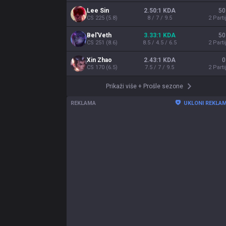
Lee Sin
2.50:1 KDA
50
CS
225
(
5.8
)
8 / 7 / 9.5
2
Parti
Bel'Veth
3.33:1 KDA
50
CS
251
(
8.6
)
8.5 / 4.5 / 6.5
2
Parti
Xin Zhao
2.43:1 KDA
0
CS
170
(
6.5
)
7.5 / 7 / 9.5
2
Parti
Prikaži više
+
Prošle sezone
REKLAMA
UKLONI REKLA