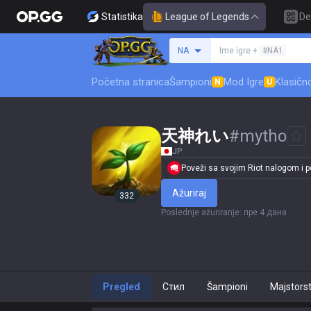
Statistika
League of Legends
De
Pretraži invokatora
NA
Ime igre +
#NA1
Početna stranica
Šampioni
Mod Igre
Klasičn
N
U
天神れい
#
mytho
JP
Poveži sa svojim Riot nalogom i po
Ažuriraj
332
Poslednje ažuriranje
:
пре 4 дана
Pregled
Стил
Šampioni
Majstors