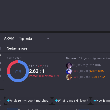
í
ARAM
Tip reda
d
Nedavne igre
P
17G 12W 5L
Nedavnih 17 igara odigrano sa š
9
0
%
(
0W / 2L
)
1.29:1 KDA
11.1
/
7.2
/
7.9
5
2.63
: 1
71
%
100
%
(
1W / 0L
)
6.00:1 KDA
8
Pomoć u kilovima
71
%
100
%
(
1W / 0L
)
19.00:1 KDA
L
Analyze my recent matches.
What is my skill level?
How is my
%