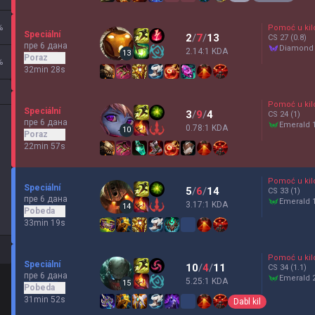
%
Pomoć u kil
Speciální
2
/
7
/
13
CS
27
(0.8)
пре 6 дана
diamond
2.14:1 KDA
13
Poraz
%
32min 28s
Pomoć u kil
Speciální
3
/
9
/
4
CS
24
(1)
пре 6 дана
emerald 
0.78:1 KDA
10
Poraz
22min 57s
Pomoć u kil
Speciální
5
/
6
/
14
CS
33
(1)
пре 6 дана
emerald 
3.17:1 KDA
14
Pobeda
33min 19s
Pomoć u kil
Speciální
10
/
4
/
11
CS
34
(1.1)
пре 6 дана
emerald 
5.25:1 KDA
15
Pobeda
31min 52s
Dabl kil