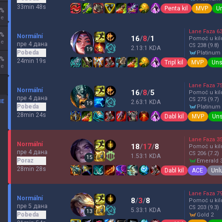
33min 48s
Penta kil
MVP
U
%
je
Lane Faza
6
%
Normální
16
/
8
/
1
Pomoć u kil
je
пре 4 дана
CS
238
(9.8)
2.13:1 KDA
19
Pobeda
platinum
%
24min 19s
Tripl kil
MVP
Uns
je
Lane Faza
7
Normální
16
/
8
/
5
Pomoć u kil
пре 4 дана
CS
275
(9.7)
ME
2.63:1 KDA
19
Pobeda
platinum
28min 24s
Dabl kil
MVP
Uns
Lane Faza
3
Normální
18
/
17
/
8
Pomoć u kil
пре 4 дана
CS
206
(7.2)
1.53:1 KDA
15
Poraz
emerald 
28min 28s
Dabl kil
ACE
Unl
Lane Faza
7
Normální
8
/
3
/
8
Pomoć u kil
пре 5 дана
CS
203
(9.3)
5.33:1 KDA
13
Pobeda
gold 2