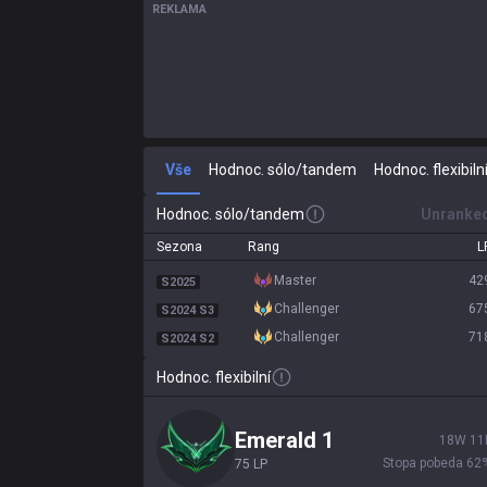
REKLAMA
Vše
Hodnoc. sólo/tandem
Hodnoc. flexibiln
Hodnoc. sólo/tandem
Unranke
Sezona
Rang
L
master
42
S2025
challenger
67
S2024 S3
challenger
71
S2024 S2
Hodnoc. flexibilní
emerald 1
18
W
11
Stopa pobeda
62
75
LP