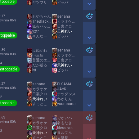
toppable
ヤツフサ
ビッパ
Show More Detail Games
3
:
17
もやちゃん
senana
ovima
86
%
TheBlackOne09
カラオケ住んでる
狐火ハッシュテイルフェンロア
日裏クロ
yztr
天神れい
toppable
そんなー
ビッパ
Show More Detail Games
1
:
39
えぬがわ
senana
ovima
83
%
타르트
カラオケ住んでる
普通のエンドで結構です
日裏クロ
 4
だが断る
天神れい
nstoppable
lyt
ビッパ
Show More Detail Games
3
:
27
senana
ELSAMA
ovima
60
%
カラオケ住んでる
JAcK
日裏クロ
テツダンス
 2
天神れい
わかりん
toppable
すっとこどっこい
yuuruaurua
Show More Detail Games
7
:
63
senana
でかいハンマー
ovima
50
%
カラオケ住んでる
名もなき感情
日裏クロ
bless you
 3
天神れい
ヌルヌル触手
すっとこどっこい
大隊長