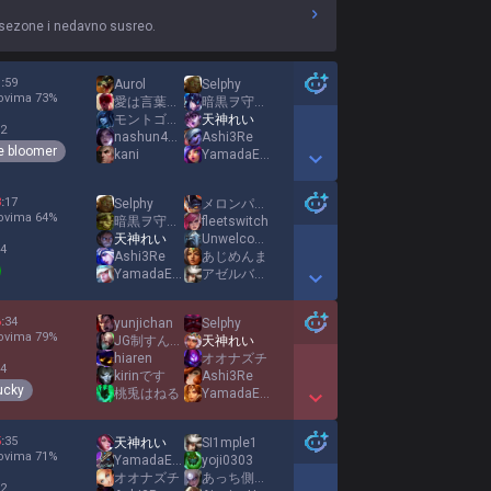
 sezone i nedavno susreo.
1
:
59
Aurol
Selphy
ovima
73
%
愛は言葉じゃないJP
暗黒ヲ守リシ黒竜
モントゴメリァン チョップ
天神れい
 2
nashun4649
Ashi3Re
e bloomer
kani
YamadaExpress
Show More Detail Games
3
:
17
Selphy
メロンパン泥棒G
ovima
64
%
暗黒ヲ守リシ黒竜
fleetswitch
天神れい
Unwelcome School
 4
Ashi3Re
あじめんま
YamadaExpress
アゼルバイジャン
Show More Detail Games
6
:
34
yunjichan
Selphy
ovima
79
%
JG制すんは俺や
天神れい
hiaren
オオナズチ
 4
kirinです
Ashi3Re
ucky
桃兎はねる
YamadaExpress
Show More Detail Games
5
:
35
天神れい
SI1mple1
ovima
71
%
YamadaExpress
yoji0303
オオナズチ
あっち側のうみんちゅ
 2