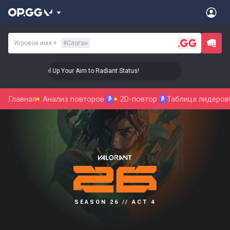
Игровое имя
+
#
Слоган
🎯 Level Up Your Aim to Radiant Status!
🎯 Level Up
Главная
Анализ повторов
2D-повтор
Таблица лидеров
β
β
SEASON 26 // ACT 4