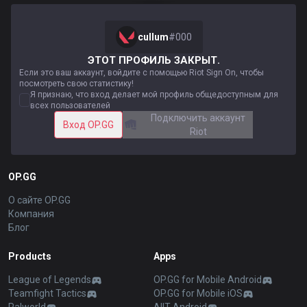
cullum
#
000
ЭТОТ ПРОФИЛЬ ЗАКРЫТ.
Если это ваш аккаунт, войдите с помощью Riot Sign On, чтобы
посмотреть свою статистику!
Я признаю, что вход делает мой профиль общедоступным для
всех пользователей
Подключить аккаунт
Вход OP.GG
Riot
OP.GG
О сайте OP.GG
Компания
Блог
Products
Apps
League of Legends
OP.GG for Mobile Android
Teamfight Tactics
OP.GG for Mobile iOS