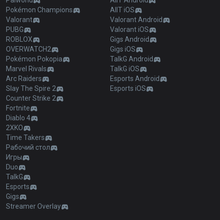
Palworld
AllT Android
Pokémon Champions
AllT iOS
Valorant
Valorant Android
PUBG
Valorant iOS
ROBLOX
Gigs Android
OVERWATCH2
Gigs iOS
Pokémon Pokopia
TalkG Android
Marvel Rivals
TalkG iOS
Arc Raiders
Esports Android
Slay The Spire 2
Esports iOS
Counter Strike 2
Fortnite
Diablo 4
2XKO
Time Takers
Рабочий стол
Игры
Duo
TalkG
Esports
Gigs
Streamer Overlay