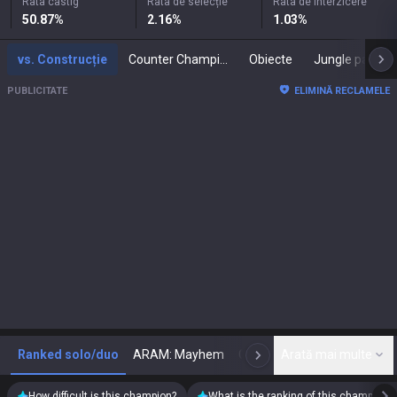
Rata castig
Rata de selecție
Rata de interzicere
50.87
%
2.16
%
1.03
%
vs. Construcție
Counter Champions
Obiecte
Jungle paths
PUBLICITATE
ELIMINĂ RECLAMELE
Ranked solo/duo
ARAM: Mayhem
Clasic
Arată mai multe
Arenă
Today
N
How difficult is this champion?
What is the ranking of this champion?