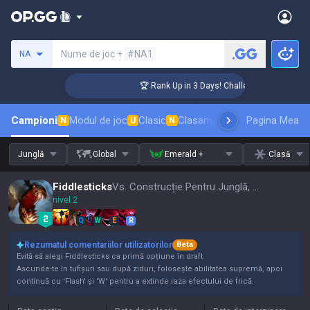
Caută un invocator
Nume de joc +
#NA1
NA
r Coaching
🏆 Rank Up in 3 Days! Challenger Coaching
Campioni
Modul de joc
Clasic
Clasament skinuri
Pagina Mea
Clasament
N
U
N
Junglă
Global
Emerald +
Clasă
Fiddlesticks
Vs. Construcție Pentru Junglă, Actualizare 16.15
nivel 2
Q
W
E
R
Rezumatul comentariilor utilizatorilor
Beta
Evită să alegi Fiddlesticks ca primă opțiune în draft.
Ascunde-te în tufișuri sau după ziduri, folosește abilitatea supremă, apoi
continuă cu 'Flash' și 'W' pentru a extinde raza efectului de frică.