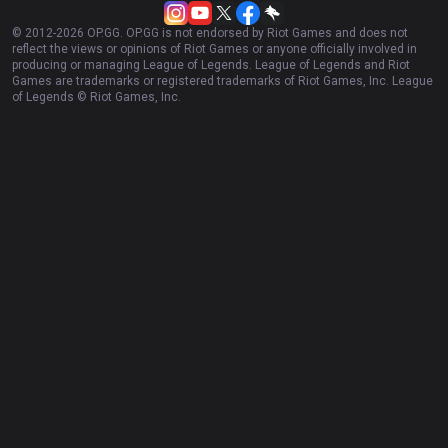
© 2012-
2026
OP.GG. OP.GG is not endorsed by Riot Games and does not
reflect the views or opinions of Riot Games or anyone officially involved in
producing or managing League of Legends. League of Legends and Riot
Games are trademarks or registered trademarks of Riot Games, Inc. League
of Legends © Riot Games, Inc.