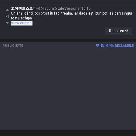
고아챔모스트
한국어
acum 5 zile
Versiune
:
16.15
Chiar și când joci prost îți faci treaba, iar dacă ești bun poți să cari singur
-1
toată echipa
View original
Raportează
PUBLICITATE
ELIMINĂ RECLAMELE