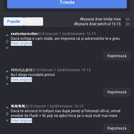
Trimite
Afișează doar limba mea
Popular
Recent
Afișează doar patch-ul 16.15
xxxtentacionfan
한국어
acum 1 lună
Versiune
:
16.13
Dacă echipa e cam slabă, am impresia că și adversarilor le e greu
0
View original
Raportează
아이시스조아
한국어
acum 1 lună
Versiune
:
16.13
Nu-l alege niciodată primul
0
View original
Raportează
뤄뤄뤄뤄
한국어
acum 1 lună
Versiune
:
16.13
Dacă te ascunzi în tufișuri sau după pereți și folosești ulti-ul, urmat
0
imediat de Flash + W, poți să aplici frica pe o rază mult mai mare.
View original
Raportează