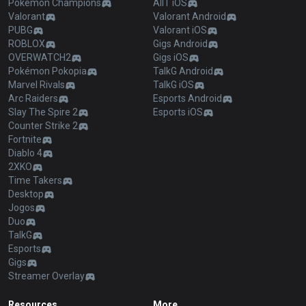
Pokémon Champions
AllT iOS
Valorant
Valorant Android
PUBG
Valorant iOS
ROBLOX
Gigs Android
OVERWATCH2
Gigs iOS
Pokémon Pokopia
TalkG Android
Marvel Rivals
TalkG iOS
Arc Raiders
Esports Android
Slay The Spire 2
Esports iOS
Counter Strike 2
Fortnite
Diablo 4
2XKO
Time Takers
Desktop
Jogos
Duo
TalkG
Esports
Gigs
Streamer Overlay
Resources
More