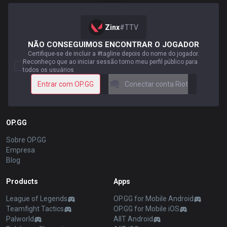
Zinx
#
TTV
NÃO CONSEGUIMOS ENCONTRAR O JOGADOR
Certifique-se de incluir a #tagline depois do nome do jogador.
Reconheço que ao iniciar sessão torno meu perfil público para
todos os usuários
Entrar com OP.GG
Conectar conta Riot
OP.GG
Sobre OP.GG
Empresa
Blog
Products
Apps
League of Legends
OP.GG for Mobile Android
Teamfight Tactics
OP.GG for Mobile iOS
Palworld
AllT Android