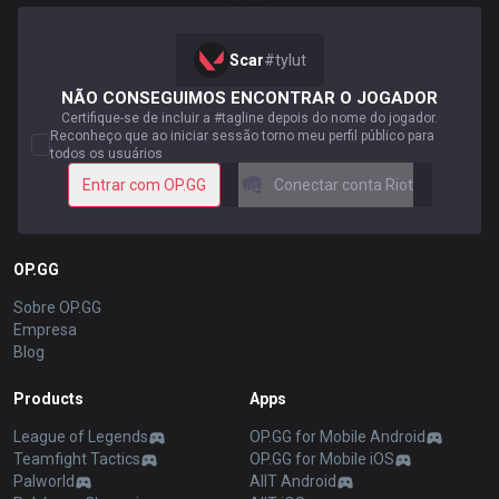
Scar
#
tylut
NÃO CONSEGUIMOS ENCONTRAR O JOGADOR
Certifique-se de incluir a #tagline depois do nome do jogador.
Reconheço que ao iniciar sessão torno meu perfil público para
todos os usuários
Entrar com OP.GG
Conectar conta Riot
OP.GG
Sobre OP.GG
Empresa
Blog
Products
Apps
League of Legends
OP.GG for Mobile Android
Teamfight Tactics
OP.GG for Mobile iOS
Palworld
AllT Android