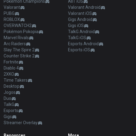
Pokémon Champions
AllT iOS
Valorant
Valorant Android
PUBG
Valorant iOS
ROBLOX
Gigs Android
OVERWATCH2
Gigs iOS
Pokémon Pokopia
TalkG Android
Marvel Rivals
TalkG iOS
Arc Raiders
Esports Android
Slay The Spire 2
Esports iOS
Counter Strike 2
Fortnite
Diablo 4
2XKO
Time Takers
Desktop
Jogos
Duo
TalkG
Esports
Gigs
Streamer Overlay
Resources
More