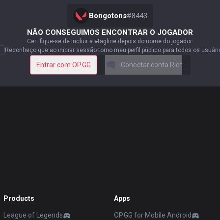
Bongotons
#
8443
NÃO CONSEGUIMOS ENCONTRAR O JOGADOR
Certifique-se de incluir a #tagline depois do nome do jogador.
Reconheço que ao iniciar sessão torno meu perfil público para todos os usuári
Entrar com OP.GG
Conectar conta Riot
Products
Apps
League of Legends
OP.GG for Mobile Android