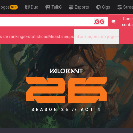
Jogos
Duo
TalkG
Esports
Gigs
Stre
New
Cone
🎯 Level Up You
conta
s de rankings
Estatísticas
Miras
Lineups
Informações do jogo
SEASON 26 // ACT 4