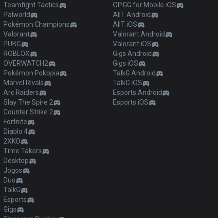
Teamfight Tactics
OP.GG for Mobile iOS
Palworld
AllT Android
Pokémon Champions
AllT iOS
Valorant
Valorant Android
PUBG
Valorant iOS
ROBLOX
Gigs Android
OVERWATCH2
Gigs iOS
Pokémon Pokopia
TalkG Android
Marvel Rivals
TalkG iOS
Arc Raiders
Esports Android
Slay The Spire 2
Esports iOS
Counter Strike 2
Fortnite
Diablo 4
2XKO
Time Takers
Desktop
Jogos
Duo
TalkG
Esports
Gigs