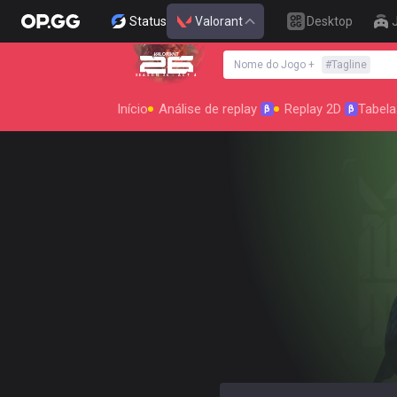
Status
Valorant
Desktop
Nome do Jogo
+
#
Tagline
SEASON 26 : ACT 4
Início
Análise de replay
Replay 2D
Tabela
β
β