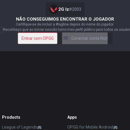
2G lz
#
2003
NÃO CONSEGUIMOS ENCONTRAR O JOGADOR
Certifique-se de incluir a #tagline depois do nome do jogador.
Reconheço que ao iniciar sessão torno meu perfil público para todos os usuári
Entrar com OP.GG
Conectar conta Riot
Products
Apps
League of Legends
OP.GG for Mobile Android