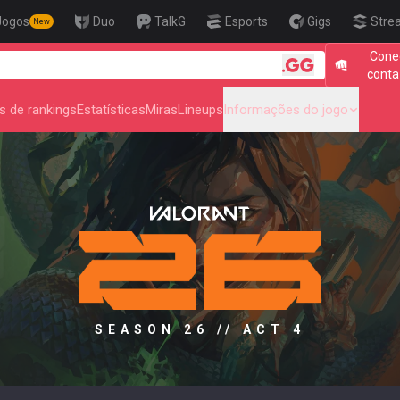
Jogos
Duo
TalkG
Esports
Gigs
Stre
New
Cone
🎯 Level Up
conta
s de rankings
Estatísticas
Miras
Lineups
Informações do jogo
SEASON 26 // ACT 4