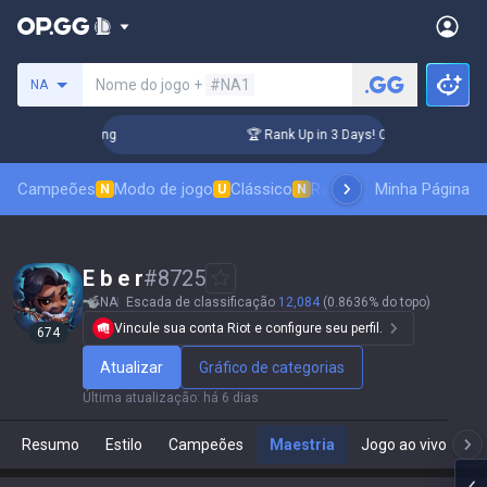
Procure um invocador
Nome do jogo +
#NA1
NA
hallenger Coaching
🏆 Rank Up in 3 Days! Challenger Coachi
Campeões
Modo de jogo
Clássico
Ranking de skins
Minha Página
Classif
N
U
N
E b e r
#
8725
NA
Escada de classificação
12,084
(0.8636% do topo)
Vincule sua conta Riot e configure seu perfil.
674
Atualizar
Gráfico de categorias
Última atualização
:
há 6 dias
Resumo
Estilo
Campeões
Maestria
Jogo ao vivo