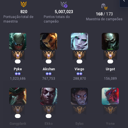
820
5,007,023
168
/ 173
Pontuação total de
Pontos totais do
Maestria de campeões
maestria
campeão
96
72
29
16
Pyke
Akshan
Viego
Urgot
1,023,686
767,753
288,870
156,089
16
10
Gangplank
Ekko
Sylas
Yone