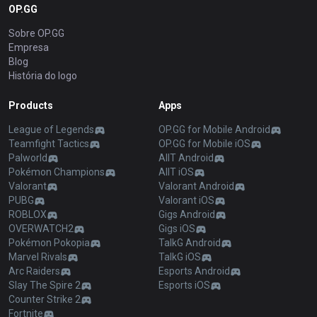
OP.GG
Sobre OP.GG
Empresa
Blog
História do logo
Products
Apps
League of Legends
OP.GG for Mobile Android
Teamfight Tactics
OP.GG for Mobile iOS
Palworld
AllT Android
Pokémon Champions
AllT iOS
Valorant
Valorant Android
PUBG
Valorant iOS
ROBLOX
Gigs Android
OVERWATCH2
Gigs iOS
Pokémon Pokopia
TalkG Android
Marvel Rivals
TalkG iOS
Arc Raiders
Esports Android
Slay The Spire 2
Esports iOS
Counter Strike 2
Fortnite