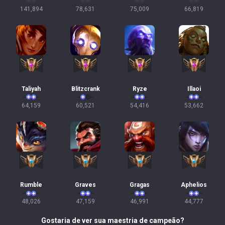
141,894
78,631
75,009
66,819
Taliyah
Blitzcrank
Ryze
Illaoi
64,159
60,521
54,416
53,662
Rumble
Graves
Gragas
Aphelios
48,026
47,159
46,991
44,777
Gostaria de ver sua maestria de campeão?