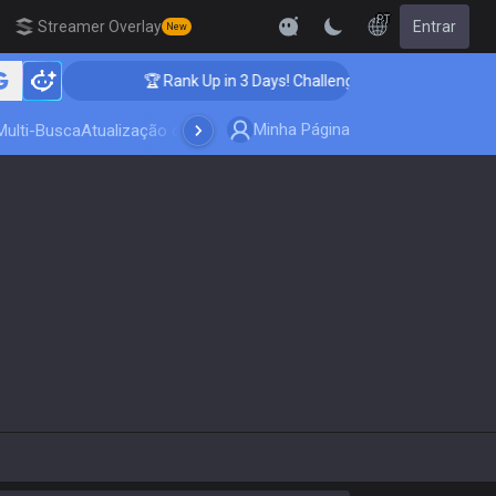
PT
Streamer Overlay
Entrar
New
🏆 Rank Up in 3 Days! Challenger Coaching
Minha Página
Multi-Busca
Atualização do jogo