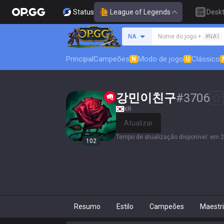
Status
League of Legends
Desk
Procure um invocador
NA
Nome do jogo +
#NA1
Principal
Campeões
Modo de jogo
Clássico
N
U
강민이친구
#
3706
KR
Atualizar
Tempo de atualização disponível
:
em 2
102
Resumo
Estilo
Campeões
Maestr