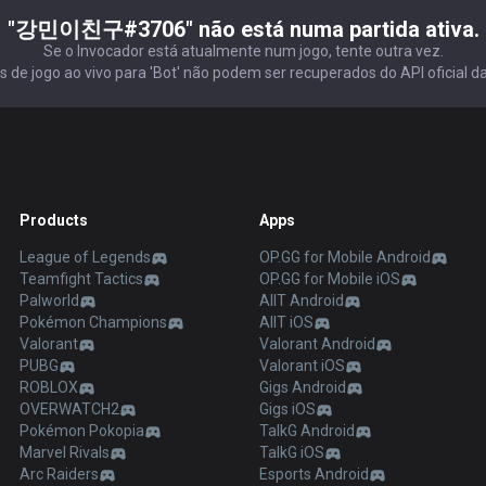
"강민이친구#3706" não está numa partida ativa.
Se o Invocador está atualmente num jogo, tente outra vez.
 de jogo ao vivo para 'Bot' não podem ser recuperados do API oficial da
Products
Apps
League of Legends
OP.GG for Mobile Android
Teamfight Tactics
OP.GG for Mobile iOS
Palworld
AllT Android
Pokémon Champions
AllT iOS
Valorant
Valorant Android
PUBG
Valorant iOS
ROBLOX
Gigs Android
OVERWATCH2
Gigs iOS
Pokémon Pokopia
TalkG Android
Marvel Rivals
TalkG iOS
Arc Raiders
Esports Android