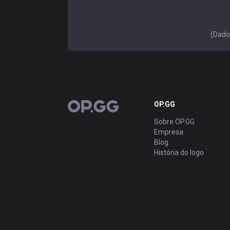
(Dados
OP.GG
OP.GG
Sobre OP.GG
Empresa
Blog
História do logo