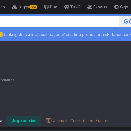
top
Jogos
Duo
TalkG
Esports
Gigs
New
Ranking de skins
Classificações
Assistir a profissionais
Estatísticas
N
 minutos
ia
Jogo ao vivo
Táticas de Combate em Equipe