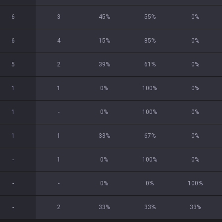
6
3
45
%
55
%
0
%
6
4
15
%
85
%
0
%
5
2
39
%
61
%
0
%
1
1
0
%
100
%
0
%
1
-
0
%
100
%
0
%
1
1
33
%
67
%
0
%
-
1
0
%
100
%
0
%
-
-
0
%
0
%
100
%
-
2
33
%
33
%
33
%