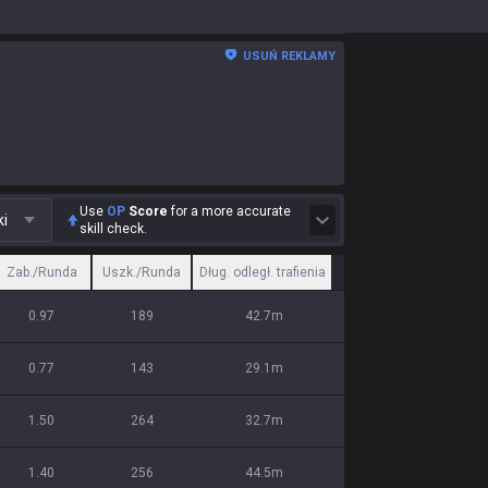
USUŃ REKLAMY
Use
OP
Score
for a more accurate
ki
skill check.
Zab./Runda
Uszk./Runda
Dług. odległ. trafienia
0.97
189
42.7m
0.77
143
29.1m
1.50
264
32.7m
1.40
256
44.5m