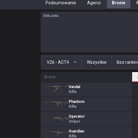
Podsumowanie
Agenci
Bronie
REKLAMA
V26 - ACT4
Wszystkie
Bez ranki
Bronie
Vandal
Rifle
Phantom
Rifle
Operator
Sniper
Guardian
Rifle