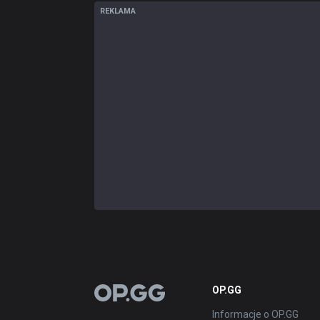
REKLAMA
OP.GG
OP.GG
Informacje o OP.GG