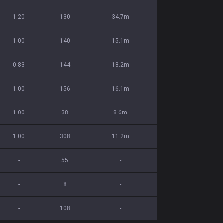
1.20
130
34.7m
1.00
140
15.1m
0.83
144
18.2m
1.00
156
16.1m
1.00
38
8.6m
1.00
308
11.2m
-
55
-
-
8
-
-
108
-