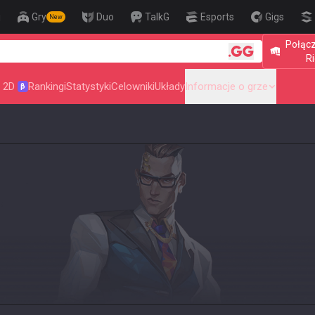
j
Gry
Duo
TalkG
Esports
Gigs
New
Połącz
🎯 Level Up 
Ri
 2D
Rankingi
Statystyki
Celowniki
Układy
Informacje o grze
β