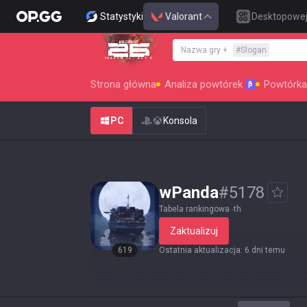
Statystyki
Valorant
Desktopowe
Nazwa gry
+
#
Slogan
SEASON 26 : ACT 4
Strona główna
Analiza powtórek
Powtórka
β
PC
Konsola
wPanda
#
5178
Tabela rankingowa
-
th
Zaktualizuj
619
Ostatnia aktualizacja
:
6 dni temu