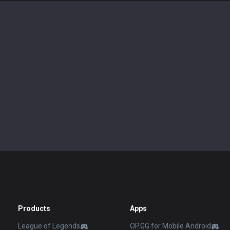
Products
Apps
League of Legends
OP.GG for Mobile Android