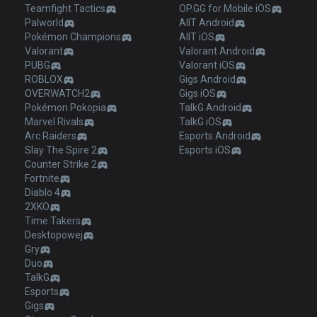
Teamfight Tactics
OP.GG for Mobile iOS
Palworld
AllT Android
Pokémon Champions
AllT iOS
Valorant
Valorant Android
PUBG
Valorant iOS
ROBLOX
Gigs Android
OVERWATCH2
Gigs iOS
Pokémon Pokopia
TalkG Android
Marvel Rivals
TalkG iOS
Arc Raiders
Esports Android
Slay The Spire 2
Esports iOS
Counter Strike 2
Fortnite
Diablo 4
2XKO
Time Takers
Desktopowej
Gry
Duo
TalkG
Esports
Gigs