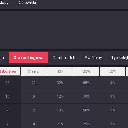
Mapy
Celowniki
ngu
Gra rankingowa
Deathmatch
Swiftplay
Typ kolej
Zabójstwa
Śmierci
HS%
BS%
LS%
38
30
32
%
65
%
3
%
10
9
12
%
79
%
9
%
9
2
10
%
90
%
0
%
7
4
21
%
79
%
0
%