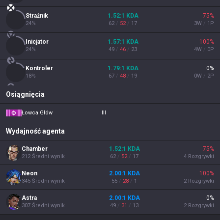
Strażnik
1.52
:1
KDA
75
%
24
%
62
/
52
/
17
3
W
/
1
P
Inicjator
1.57
:1
KDA
100
%
24
%
49
/
46
/
23
4
W
/
0
P
Kontroler
1.79
:1
KDA
0
%
18
%
67
/
48
/
19
0
W
/
2
P
Osiągnięcia
Łowca Głów
III
Wydajność agenta
Chamber
1.52
:1
KDA
75
%
212
Średni wynik
62
/
52
/
17
4
Rozgrywki
Neon
2.00
:1
KDA
100
%
345
Średni wynik
55
/
28
/
1
2
Rozgrywki
Astra
2.00
:1
KDA
0
%
307
Średni wynik
49
/
31
/
13
2
Rozgrywki