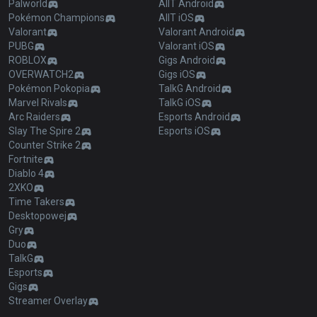
Palworld
AllT Android
Pokémon Champions
AllT iOS
Valorant
Valorant Android
PUBG
Valorant iOS
ROBLOX
Gigs Android
OVERWATCH2
Gigs iOS
Pokémon Pokopia
TalkG Android
Marvel Rivals
TalkG iOS
Arc Raiders
Esports Android
Slay The Spire 2
Esports iOS
Counter Strike 2
Fortnite
Diablo 4
2XKO
Time Takers
Desktopowej
Gry
Duo
TalkG
Esports
Gigs
Streamer Overlay