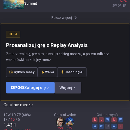
67
%
Summit
2
W
0
R
1
P
Pokaż więcej
BETA
Przeanalizuj grę z Replay Analysis
Zmierz reakcję, pre-aim, ruch i przebieg meczu, a potem odbierz
wskazówki na kolejny mecz.
Wykres mocy
Walka
Coaching AI
Zaloguj się
Więcej
Ostatnie mecze
12W
1R
7P
(
60
%)
Ostatni wybór
Ostatni wybór
17
/
15
/
5
L
L
W
L
W
1.43
:1
W
W
D
W
L
75
%
67
%