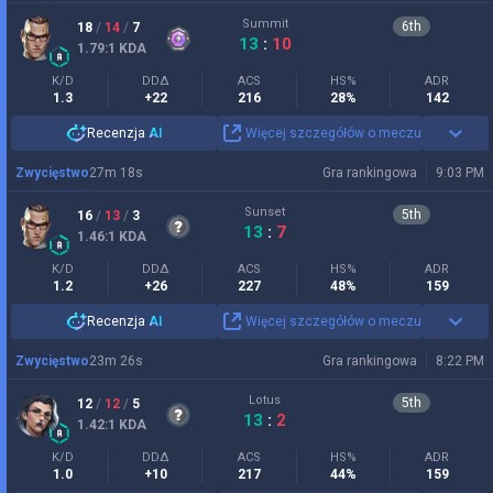
Summit
6
th
18
/
14
/
7
13
:
10
1.79
:1
KDA
K/D
DDΔ
ACS
HS%
ADR
1.3
+22
216
28%
142
Recenzja
AI
Więcej szczegółów o meczu
Zwycięstwo
27
m
18
s
Gra rankingowa
9:03 PM
Sunset
5
th
16
/
13
/
3
13
:
7
1.46
:1
KDA
K/D
DDΔ
ACS
HS%
ADR
1.2
+26
227
48%
159
Recenzja
AI
Więcej szczegółów o meczu
Zwycięstwo
23
m
26
s
Gra rankingowa
8:22 PM
Lotus
5
th
12
/
12
/
5
13
:
2
1.42
:1
KDA
K/D
DDΔ
ACS
HS%
ADR
1.0
+10
217
44%
159