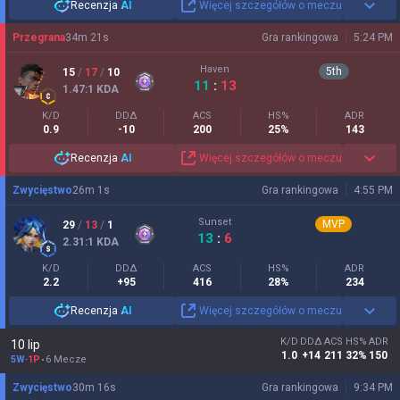
Recenzja
AI
Więcej szczegółów o meczu
Przegrana
34
m
21
s
Gra rankingowa
5:24 PM
Haven
5
th
15
/
17
/
10
11
:
13
1.47
:1
KDA
K/D
DDΔ
ACS
HS%
ADR
0.9
-10
200
25%
143
Recenzja
AI
Więcej szczegółów o meczu
Zwycięstwo
26
m
1
s
Gra rankingowa
4:55 PM
Sunset
MVP
29
/
13
/
1
13
:
6
2.31
:1
KDA
K/D
DDΔ
ACS
HS%
ADR
2.2
+95
416
28%
234
Recenzja
AI
Więcej szczegółów o meczu
K/D
DDΔ
ACS
HS%
ADR
10 lip
1.0
+14
211
32%
150
5W
-
1P
6 Mecze
Zwycięstwo
30
m
16
s
Gra rankingowa
9:34 PM