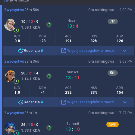
3W
-
1R
4 Mecze
Zwycięstwo
25
m
58
s
Gra rankingowa
9:00 PM
Haven
7
th
10
/
12
/
9
13
:
4
1.58
:1
KDA
K/D
DDΔ
ACS
HS%
ADR
0.8
-23
191
32%
126
Recenzja
AI
Więcej szczegółów o meczu
Zwycięstwo
38
m
36
s
Gra rankingowa
8:09 PM
Sunset
5
th
20
/
21
/
4
13
:
11
1.14
:1
KDA
K/D
DDΔ
ACS
HS%
ADR
1.0
-4
232
33%
154
Recenzja
AI
Więcej szczegółów o meczu
Zwycięstwo
36
m
1
s
Gra rankingowa
7:27 PM
Summit
MVP
26
/
15
/
0
13
:
10
1.73
:1
KDA