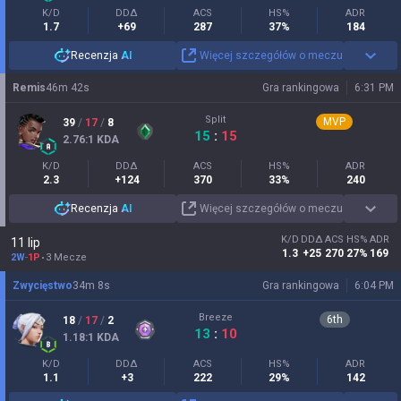
K/D
DDΔ
ACS
HS%
ADR
1.7
+69
287
37%
184
Recenzja
AI
Więcej szczegółów o meczu
Remis
46
m
42
s
Gra rankingowa
6:31 PM
Split
MVP
39
/
17
/
8
15
:
15
2.76
:1
KDA
K/D
DDΔ
ACS
HS%
ADR
2.3
+124
370
33%
240
Recenzja
AI
Więcej szczegółów o meczu
K/D
DDΔ
ACS
HS%
ADR
11 lip
1.3
+25
270
27%
169
2W
-
1P
3 Mecze
Zwycięstwo
34
m
8
s
Gra rankingowa
6:04 PM
Breeze
6
th
18
/
17
/
2
13
:
10
1.18
:1
KDA
K/D
DDΔ
ACS
HS%
ADR
1.1
+3
222
29%
142