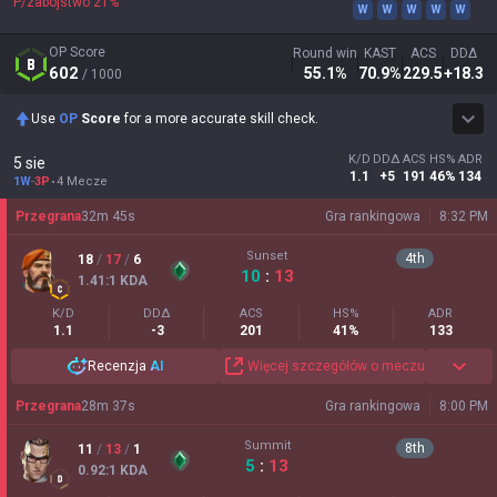
P/zabójstwo
21
%
W
W
W
W
W
OP Score
Round win
KAST
ACS
DDΔ
602
55.1
%
70.9
%
229.5
+18.3
/ 1000
Use
OP
Score
for a more accurate skill check.
K/D
DDΔ
ACS
HS%
ADR
5 sie
1.1
+5
191
46%
134
1W
-
3P
4 Mecze
Przegrana
32
m
45
s
Gra rankingowa
8:32 PM
Sunset
4
th
18
/
17
/
6
10
:
13
1.41
:1
KDA
K/D
DDΔ
ACS
HS%
ADR
1.1
-3
201
41%
133
Recenzja
AI
Więcej szczegółów o meczu
Przegrana
28
m
37
s
Gra rankingowa
8:00 PM
Summit
8
th
11
/
13
/
1
5
:
13
0.92
:1
KDA