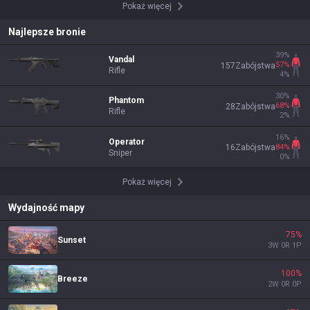
Pokaż więcej
Najlepsze bronie
39
%
Vandal
57
%
157
Zabójstwa
Rifle
4
%
30
%
Phantom
68
%
28
Zabójstwa
Rifle
2
%
16
%
Operator
84
%
16
Zabójstwa
Sniper
0
%
Pokaż więcej
Wydajność mapy
75
%
Sunset
3
W
0
R
1
P
100
%
Breeze
2
W
0
R
0
P