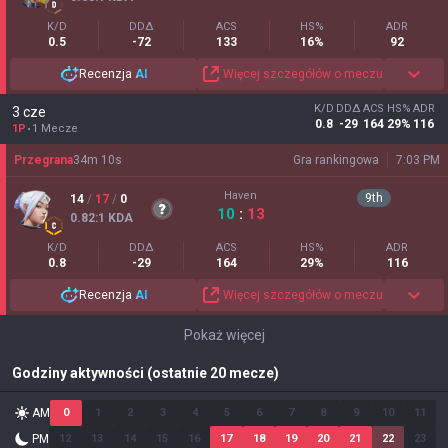
K/D
DDΔ
ACS
HS%
ADR
0.5
-72
133
16%
92
Recenzja
AI
Więcej szczegółów o meczu
K/D
DDΔ
ACS
HS%
ADR
3 cze
0.8
-29
164
29%
116
1P
1 Mecze
Przegrana
34
m
10
s
Gra rankingowa
7:03 PM
Haven
9
th
14
/
17
/
0
10
:
13
0.82
:1
KDA
K/D
DDΔ
ACS
HS%
ADR
0.8
-29
164
29%
116
Recenzja
AI
Więcej szczegółów o meczu
Pokaż więcej
Godziny aktywności (ostatnie 20 mecze)
AM
0
1
2
3
4
5
6
7
8
9
10
11
PM
12
13
14
15
16
17
18
19
20
21
22
23