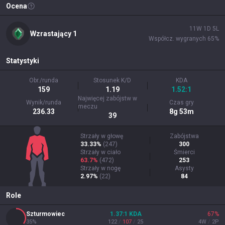
Ocena
11
W
1
D
5
L
Wzrastający
1
Współcz. wygranych
65
%
Statystyki
Obr./runda
Stosunek K/D
KDA
159
1.19
1.52:1
Najwięcej zabójstw w
Wynik/runda
Czas gry
meczu
236.33
8g 53m
39
Strzały w głowę
Zabójstwa
33.33%
(
247
)
300
Strzały w ciało
Śmierci
63.7%
(
472
)
253
Strzały w nogę
Asysty
2.97%
(
22
)
84
Role
Szturmowiec
1.37
:1
KDA
67
%
35
%
122
/
107
/
25
4
W
/
2
P