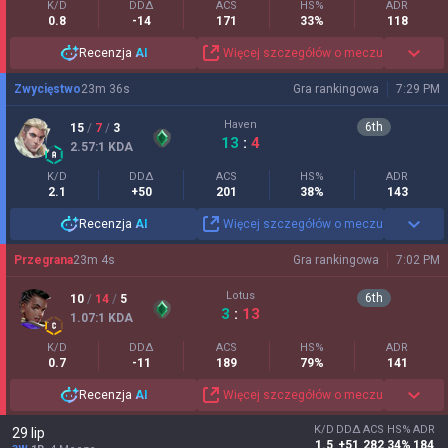
K/D
DDΔ
ACS
HS%
ADR
0.8
-14
171
33%
118
Recenzja
AI
Więcej szczegółów o meczu
Zwycięstwo
23
m
36
s
Gra rankingowa
7:29 PM
Haven
6
th
15
/
7
/
3
13
:
4
2.57
:1
KDA
K/D
DDΔ
ACS
HS%
ADR
2.1
+50
201
38%
143
Recenzja
AI
Więcej szczegółów o meczu
Przegrana
23
m
4
s
Gra rankingowa
7:02 PM
Lotus
6
th
10
/
14
/
5
3
:
13
1.07
:1
KDA
K/D
DDΔ
ACS
HS%
ADR
0.7
-11
189
79%
141
Recenzja
AI
Więcej szczegółów o meczu
K/D
DDΔ
ACS
HS%
ADR
29 lip
1.5
+51
282
34%
184