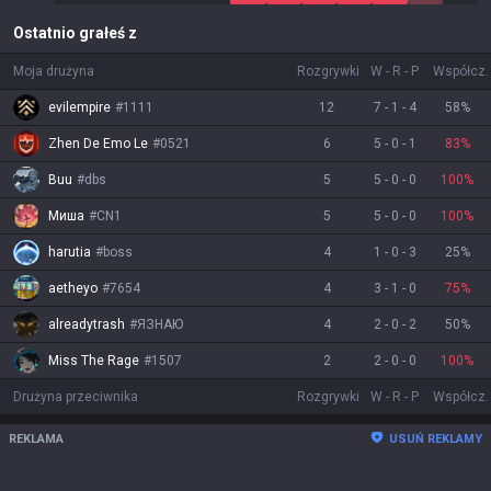
Ostatnio grałeś z
Moja drużyna
Rozgrywki
W
-
R
-
P
Współcz.
evilempire
#
1111
12
7
-
1
-
4
58
%
Zhen De Emo Le
#
0521
6
5
-
0
-
1
83
%
Buu
#
dbs
5
5
-
0
-
0
100
%
Миша
#
CN1
5
5
-
0
-
0
100
%
harutia
#
boss
4
1
-
0
-
3
25
%
aetheyo
#
7654
4
3
-
1
-
0
75
%
alreadytrash
#
ЯЗНАЮ
4
2
-
0
-
2
50
%
Miss The Rage
#
1507
2
2
-
0
-
0
100
%
Drużyna przeciwnika
Rozgrywki
W
-
R
-
P
Współcz.
REKLAMA
USUŃ REKLAMY