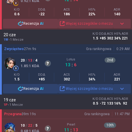
0.92
:1
KDA
K/D
DDΔ
ACS
HS%
ADR
0.6
-22
186
22%
140
Recenzja
AI
Więcej szczegółów o meczu
K/D
DDΔ
ACS
HS%
ADR
20 cze
1.5
+85
302
34%
221
1W
1 Mecze
Zwycięstwo
27
m
9
s
Gra rankingowa
0:29 AM
Lotus
2
nd
20
/
13
/
4
13
:
6
1.85
:1
KDA
K/D
DDΔ
ACS
HS%
ADR
1.5
+85
302
34%
221
Recenzja
AI
Więcej szczegółów o meczu
K/D
DDΔ
ACS
HS%
ADR
19 cze
0.5
-72
133
16%
92
1P
1 Mecze
Przegrana
39
m
19
s
Gra rankingowa
11:47 PM
Pearl
10
th
10
/
22
/
5
11
:
13
0.68
:1
KDA