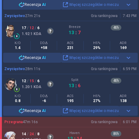
Recenzja
AI
Więcej szczegółów o meczu
Zwycięstwo
27
m
21
s
Gra rankingowa
7:43 PM
Breeze
4
th
17
/
12
/
6
13
:
7
1.92
:1
KDA
K/D
DDΔ
ACS
HS%
ADR
1.4
+58
231
29%
169
Recenzja
AI
Więcej szczegółów o meczu
Zwycięstwo
28
m
11
s
Gra rankingowa
6:59 PM
Split
4
th
12
/
15
/
6
13
:
6
1.20
:1
KDA
K/D
DDΔ
ACS
HS%
ADR
0.8
-6
195
27%
138
Recenzja
AI
Więcej szczegółów o meczu
Przegrana
47
m
16
s
Gra rankingowa
6:01 PM
Haven
8
th
14
/
24
/
8
12
:
14