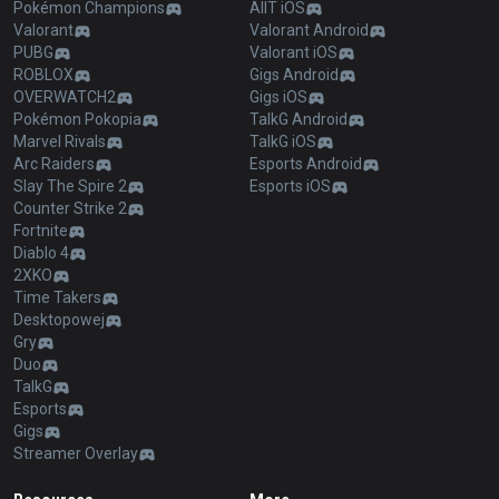
Pokémon Champions
AllT iOS
Valorant
Valorant Android
PUBG
Valorant iOS
ROBLOX
Gigs Android
OVERWATCH2
Gigs iOS
Pokémon Pokopia
TalkG Android
Marvel Rivals
TalkG iOS
Arc Raiders
Esports Android
Slay The Spire 2
Esports iOS
Counter Strike 2
Fortnite
Diablo 4
2XKO
Time Takers
Desktopowej
Gry
Duo
TalkG
Esports
Gigs
Streamer Overlay