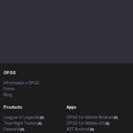
OP.GG
Informacje o OP.GG
Firma
Blog
Products
Apps
League of Legends
OP.GG for Mobile Android
Teamfight Tactics
OP.GG for Mobile iOS
Palworld
AllT Android