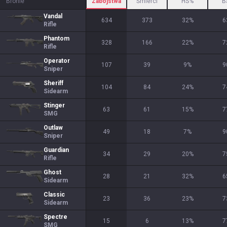
Bronie
Zabójstwa
Śmierci
HS%
B
Vandal
634
373
32
%
6
Rifle
Phantom
328
166
22
%
7
Rifle
Operator
107
39
9
%
9
Sniper
Sheriff
104
84
24
%
7
Sidearm
Stinger
63
61
15
%
7
SMG
Outlaw
49
18
7
%
9
Sniper
Guardian
34
29
20
%
7
Rifle
Ghost
28
21
32
%
6
Sidearm
Classic
23
36
23
%
7
Sidearm
Spectre
15
6
13
%
7
SMG