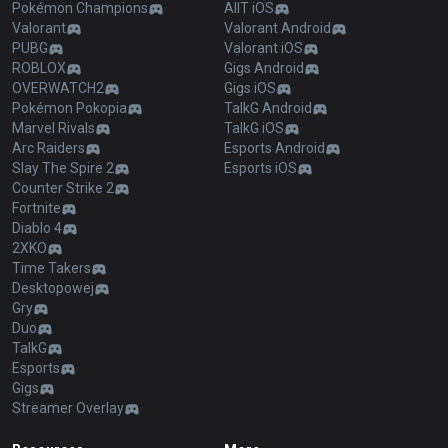
Pokémon Champions
AllT iOS
Valorant
Valorant Android
PUBG
Valorant iOS
ROBLOX
Gigs Android
OVERWATCH2
Gigs iOS
Pokémon Pokopia
TalkG Android
Marvel Rivals
TalkG iOS
Arc Raiders
Esports Android
Slay The Spire 2
Esports iOS
Counter Strike 2
Fortnite
Diablo 4
2XKO
Time Takers
Desktopowej
Gry
Duo
TalkG
Esports
Gigs
Streamer Overlay