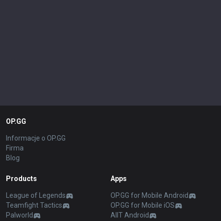
OP.GG
Informacje o OP.GG
Firma
Blog
Products
Apps
League of Legends
OP.GG for Mobile Android
Teamfight Tactics
OP.GG for Mobile iOS
Palworld
AllT Android