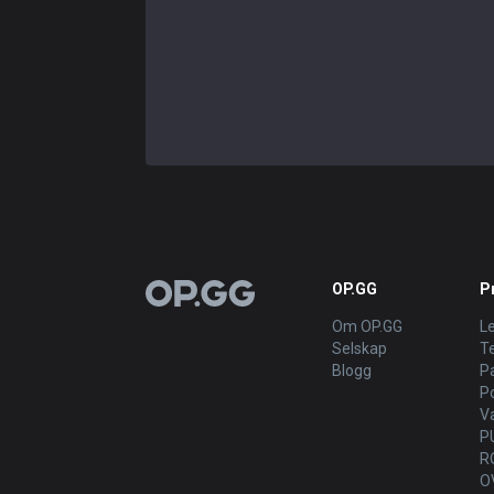
OP.GG
P
OP.GG
Om OP.GG
L
Selskap
T
Blogg
P
P
V
P
R
O