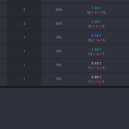
1.02
:1
2
50
%
32
/
41
/
10
1.29
:1
2
50
%
31
/
31
/
9
2.14
:1
1
0
%
26
/
14
/
4
1.44
:1
1
0
%
19
/
18
/
7
0.93
:1
1
0
%
11
/
15
/
3
0.86
:1
1
0
%
11
/
14
/
1