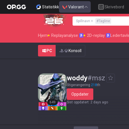
Statistikk
Valorant
Skrivebord
Spillnavn
+
#
Tagline
SEASON 26 : ACT 4
Hjem
Replayanalyse
2D-replay
Ledertavl
β
β
PC
Konsoll
woddy
#
msz
Stigerangering
218
th
Oppdater
649
Sist oppdatert
:
2 days ago