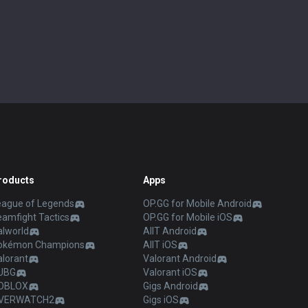
roducts
Apps
eague of Legends
OP.GG for Mobile Android
eamfight Tactics
OP.GG for Mobile iOS
alworld
AllT Android
okémon Champions
AllT iOS
alorant
Valorant Android
UBG
Valorant iOS
OBLOX
Gigs Android
VERWATCH2
Gigs iOS