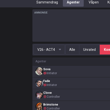
Sammendrag
Agenter
Våpen
K
ANNONSE
V26 - ACT4
Alle
Unrated
Kon
Agenter
Sova
Initiator
Fade
Initiator
Clove
Controller
Brimstone
Controller