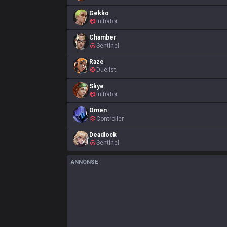
Gekko
Initiator
Chamber
Sentinel
Raze
Duelist
Skye
Initiator
Omen
Controller
Deadlock
Sentinel
ANNONSE