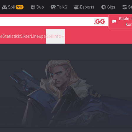
Spill
Duo
TalkG
Esports
Gigs
S
New
Koble t
🎯 Level Up Your Aim 
ko
er
Statistikk
Sikter
Lineups
Spillinfo