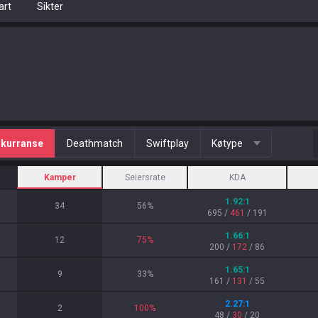
art
Sikter
kurranse
Deathmatch
Swiftplay
Køtype
Kamper
Seiersrate
KDA
1.92
:1
34
56
%
695
/
461
/
191
1.66
:1
12
75
%
200
/
172
/
86
1.65
:1
9
33
%
161
/
131
/
55
2.27
:1
2
100
%
48
/
30
/
20