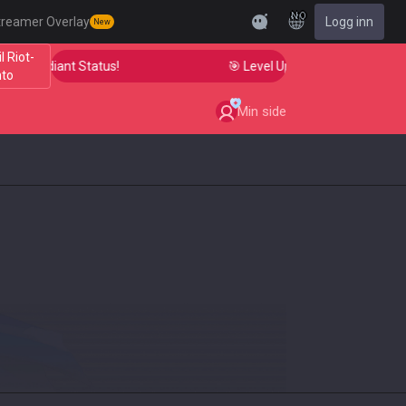
NO
treamer Overlay
Logg inn
New
il Riot-
to Radiant Status!
🎯 Level Up Your Aim to Radiant St
nto
Min side