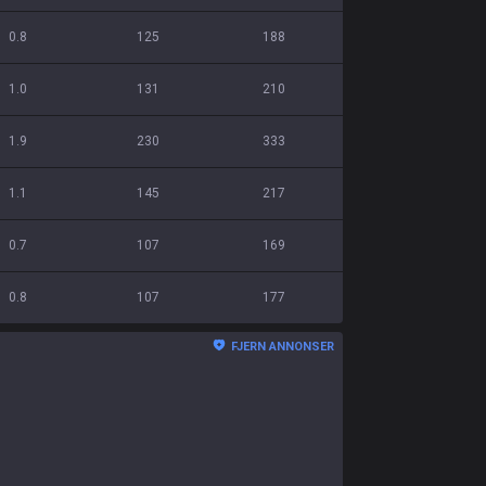
0.8
125
188
1.0
131
210
1.9
230
333
1.1
145
217
0.7
107
169
0.8
107
177
FJERN ANNONSER