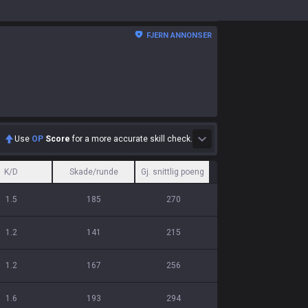
FJERN ANNONSER
Use
OP
Score
for a more accurate skill check.
K/D
Skade/runde
Gj. snittlig poeng
1.5
185
270
1.2
141
215
1.2
167
256
1.6
193
294