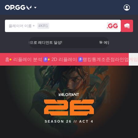
플레이어 이름
+
#
KR1
🎯 에임 훈련으로 레디언트 달성!
🎯 에임 훈련으로 레디언
홈
리플레이 분석
2D 리플레이
랭킹
통계
조준점
라인업
게임
β
β
SEASON 26 // ACT 4