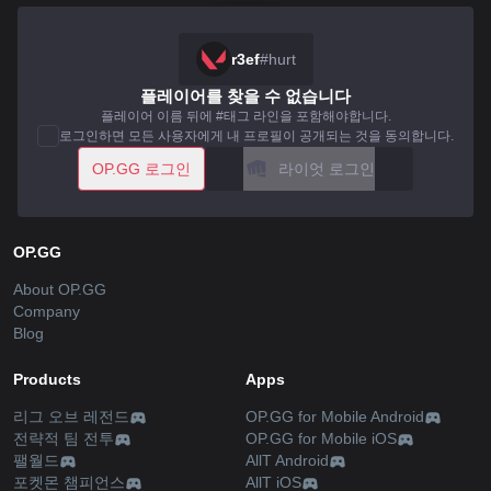
r3ef
#
hurt
플레이어를 찾을 수 없습니다
플레이어 이름 뒤에 #태그 라인을 포함해야합니다.
로그인하면 모든 사용자에게 내 프로필이 공개되는 것을 동의합니다.
OP.GG 로그인
라이엇 로그인
OP.GG
About OP.GG
Company
Blog
Products
Apps
리그 오브 레전드
OP.GG for Mobile Android
전략적 팀 전투
OP.GG for Mobile iOS
팰월드
AllT Android
포켓몬 챔피언스
AllT iOS