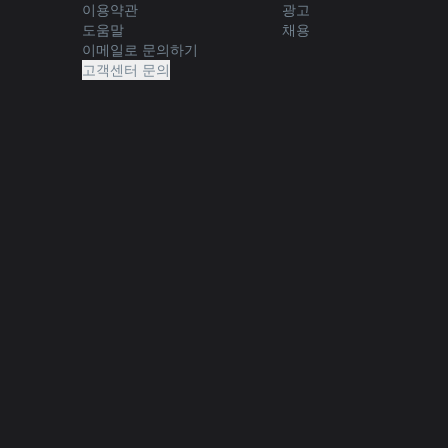
이용약관
광고
도움말
채용
이메일로 문의하기
고객센터 문의