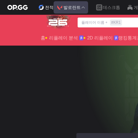
전적
발로란트
데스크톱
게
플레이어 이름
+
#
KR1
SEASON 26 : ACT 4
홈
리플레이 분석
2D 리플레이
랭킹
통계
β
β