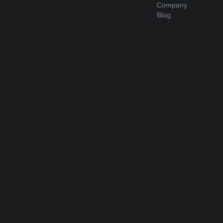
Company
Blog