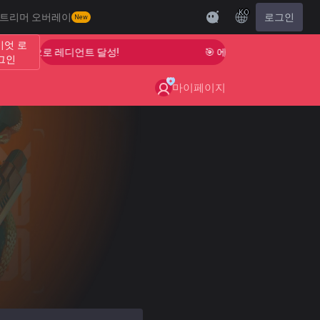
KO
트리머 오버레이
로그인
New
이엇 로
임 훈련으로 레디언트 달성!
🎯 에임 훈련으로 레디언트 달
그인
마이페이지