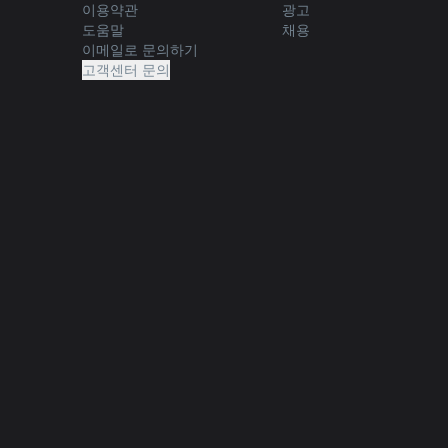
이용약관
광고
도움말
채용
이메일로 문의하기
고객센터 문의