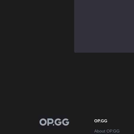
OP.GG
OP.GG
About OP.GG