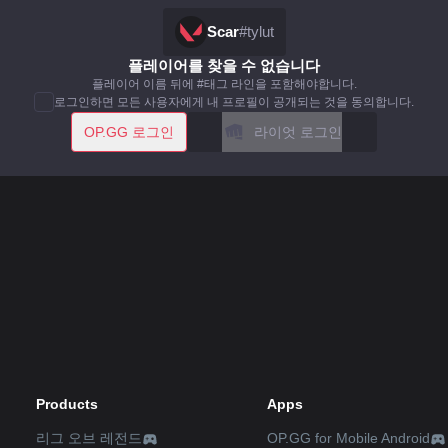
Scar
#
tylut
플레이어를 찾을 수 없습니다
플레이어 이름 뒤에 #태그 라인을 포함해야합니다.
로그인하면 모든 사용자에게 내 프로필이 공개되는 것을 동의합니다.
OP.GG 로그인
라이엇 로그인
Products
Apps
리그 오브 레전드
OP.GG for Mobile Android