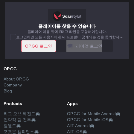
Scar
#
tylut
플레이어를 찾을 수 없습니다
플레이어 이름 뒤에 #태그 라인을 포함해야합니다.
로그인하면 모든 사용자에게 내 프로필이 공개되는 것을 동의합니다.
OP.GG 로그인
라이엇 로그인
OP.GG
About OP.GG
Company
Blog
Products
Apps
리그 오브 레전드
OP.GG for Mobile Android
전략적 팀 전투
OP.GG for Mobile iOS
팰월드
AllT Android
포켓몬 챔피언스
AllT iOS