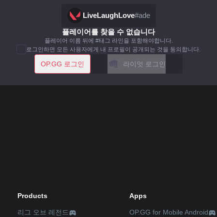
LiveLaughLove
#
ade
플레이어를 찾을 수 없습니다
플레이어 이름 뒤에 #태그 라인을 포함해야합니다.
로그인하면 모든 사용자에게 내 프로필이 공개되는 것을 동의합니다.
OP.GG 로그인
라이엇 로그인
Products
Apps
리그 오브 레전드
OP.GG for Mobile Android