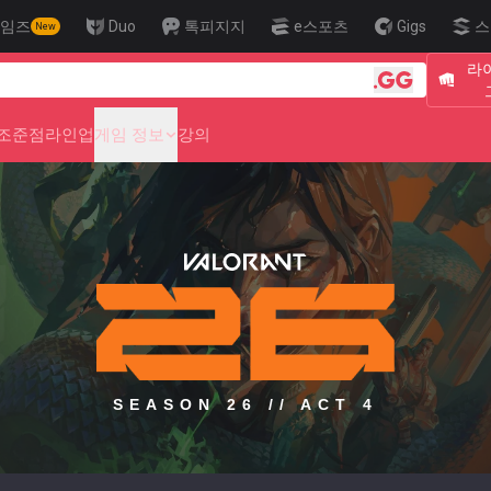
임즈
Duo
톡피지지
e스포츠
Gigs
스
New
라
🎯 
조준점
라인업
게임 정보
강의
SEASON 26 // ACT 4