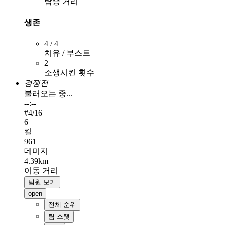
탑승 거리
생존
4 / 4
치유 / 부스트
2
소생시킨 횟수
경쟁전
불러오는 중...
--:--
#
4
/16
6
킬
961
데미지
4.39km
이동 거리
팀원 보기
open
전체 순위
팀 스탯