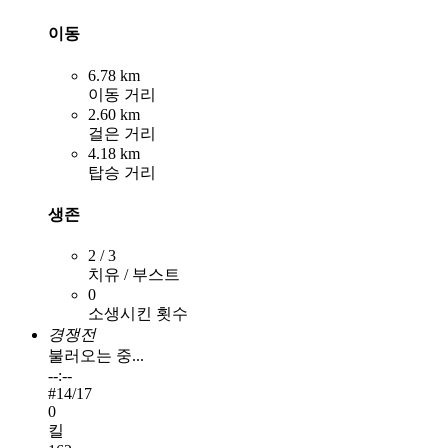
이동
6.78 km
이동 거리
2.60 km
걸은 거리
4.18 km
탑승 거리
생존
2 / 3
치유 / 부스트
0
소생시킨 횟수
경쟁전
불러오는 중...
--:--
#
14
/17
0
킬