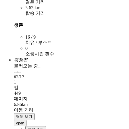
걸은 거리
5.62 km
탑승 거리
생존
16 / 9
치유 / 부스트
0
소생시킨 횟수
경쟁전
불러오는 중...
--:--
#
2
/17
1
킬
449
데미지
6.86km
이동 거리
팀원 보기
open