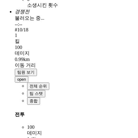
소생시킨 횟수
경쟁전
불러오는 중...
--:--
#
10
/18
1
킬
100
데미지
0.99km
이동 거리
팀원 보기
open
전체 순위
팀 스탯
종합
전투
100
데미지