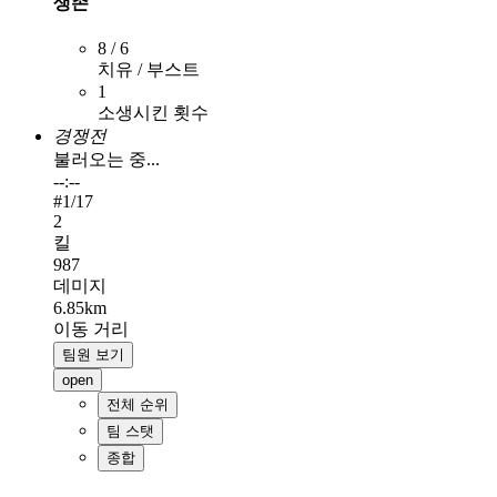
생존
8 / 6
치유 / 부스트
1
소생시킨 횟수
경쟁전
불러오는 중...
--:--
#
1
/17
2
킬
987
데미지
6.85km
이동 거리
팀원 보기
open
전체 순위
팀 스탯
종합