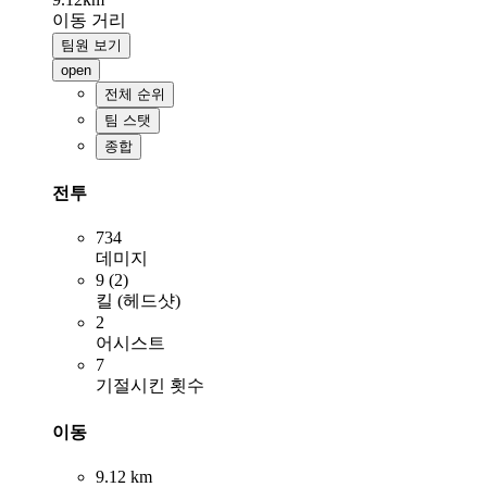
이동 거리
팀원 보기
open
전체 순위
팀 스탯
종합
전투
734
데미지
9 (2)
킬 (헤드샷)
2
어시스트
7
기절시킨 횟수
이동
9.12 km