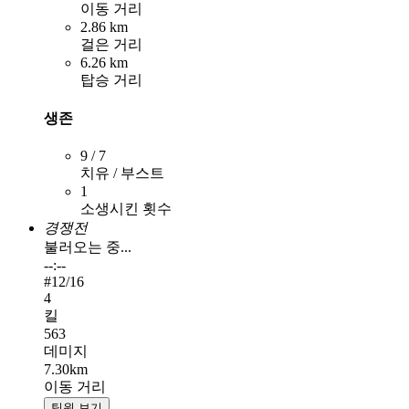
이동 거리
2.86 km
걸은 거리
6.26 km
탑승 거리
생존
9 / 7
치유 / 부스트
1
소생시킨 횟수
경쟁전
불러오는 중...
--:--
#
12
/16
4
킬
563
데미지
7.30km
이동 거리
팀원 보기