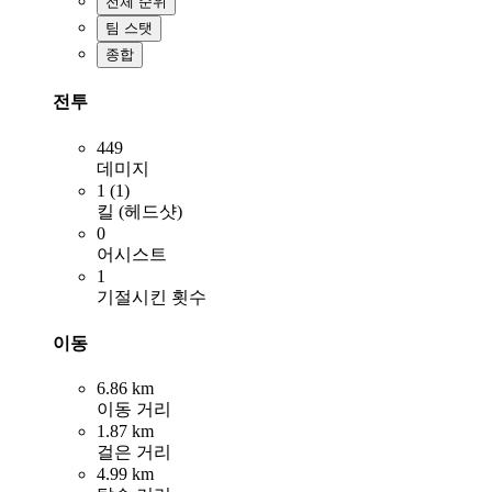
전체 순위
팀 스탯
종합
전투
449
데미지
1 (1)
킬 (헤드샷)
0
어시스트
1
기절시킨 횟수
이동
6.86 km
이동 거리
1.87 km
걸은 거리
4.99 km