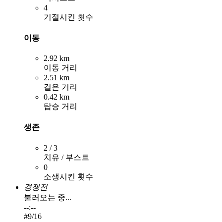
4
기절시킨 횟수
이동
2.92 km
이동 거리
2.51 km
걸은 거리
0.42 km
탑승 거리
생존
2 / 3
치유 / 부스트
0
소생시킨 횟수
경쟁전
불러오는 중...
--:--
#
9
/16