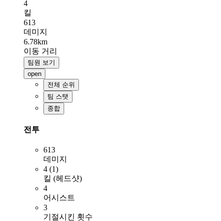
4
킬
613
데미지
6.78km
이동 거리
팀원 보기
open
전체 순위
팀 스탯
종합
전투
613
데미지
4 (1)
킬 (헤드샷)
4
어시스트
3
기절시킨 횟수