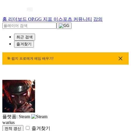
홈
리더보드
OP.GG 지표
이스포츠
커뮤니티
강의
최근 검색
즐겨찾기
🎯 펍지 프로에게 에임 배우기!
🎯 펍지 프로에게 에임 배우기!
🎯 펍지 프로에게 에임 배우
플랫폼: Steam
warius
즐겨찾기
전적 갱신