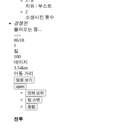
3 / 8
치유 / 부스트
2
소생시킨 횟수
경쟁전
불러오는 중...
--:--
#
6
/18
1
킬
100
데미지
3.54km
이동 거리
팀원 보기
open
전체 순위
팀 스탯
종합
전투