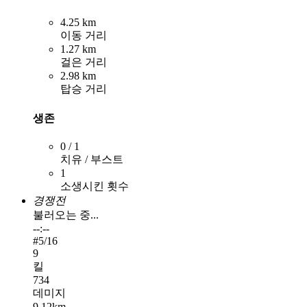
4.25 km
이동 거리
1.27 km
걸은 거리
2.98 km
탑승 거리
생존
0 / 1
치유 / 부스트
1
소생시킨 횟수
경쟁전
불러오는 중...
--:--
#
5
/16
9
킬
734
데미지
9.12km