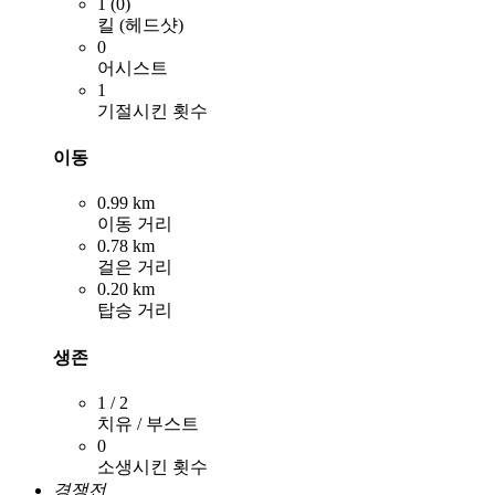
1 (0)
킬 (헤드샷)
0
어시스트
1
기절시킨 횟수
이동
0.99 km
이동 거리
0.78 km
걸은 거리
0.20 km
탑승 거리
생존
1 / 2
치유 / 부스트
0
소생시킨 횟수
경쟁전