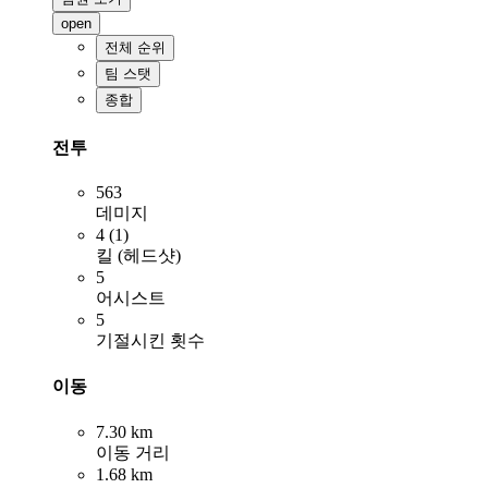
open
전체 순위
팀 스탯
종합
전투
563
데미지
4 (1)
킬 (헤드샷)
5
어시스트
5
기절시킨 횟수
이동
7.30 km
이동 거리
1.68 km