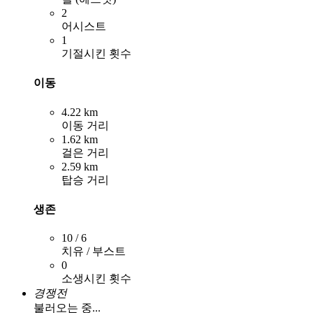
2
어시스트
1
기절시킨 횟수
이동
4.22 km
이동 거리
1.62 km
걸은 거리
2.59 km
탑승 거리
생존
10 / 6
치유 / 부스트
0
소생시킨 횟수
경쟁전
불러오는 중...