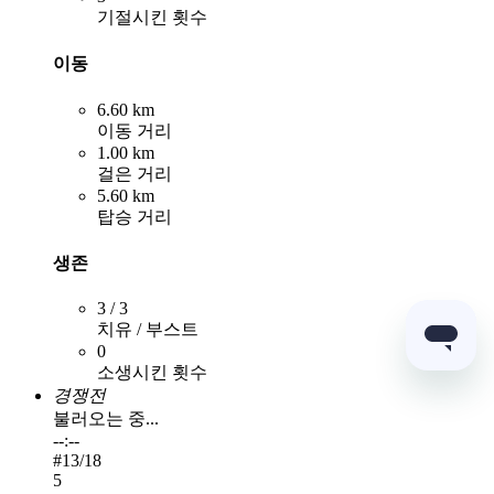
기절시킨 횟수
이동
6.60 km
이동 거리
1.00 km
걸은 거리
5.60 km
탑승 거리
생존
3 / 3
치유 / 부스트
0
소생시킨 횟수
경쟁전
불러오는 중...
--:--
#
13
/18
5