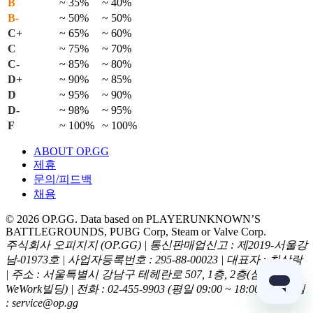
B
~ 35%
~ 40%
B-
~ 50%
~ 50%
C+
~ 65%
~ 60%
C
~ 75%
~ 70%
C-
~ 85%
~ 80%
D+
~ 90%
~ 85%
D
~ 95%
~ 90%
D-
~ 98%
~ 95%
F
~ 100%
~ 100%
ABOUT OP.GG
제휴
문의/피드백
채용
© 2026 OP.GG. Data based on PLAYERUNKNOWN’S
BATTLEGROUNDS, PUBG Corp, Steam or Valve Corp.
주식회사 오피지지 (OP.GG) | 통신판매업신고 : 제2019-서울강
남-01973호 | 사업자등록번호 : 295-88-00023 | 대표자 : 최상락
| 주소 : 서울특별시 강남구 테헤란로 507, 1층, 2층(삼성동,
WeWork빌딩) | 전화 : 02-455-9903 (평일 09:00 ~ 18:00) | 이메일
: service@op.gg