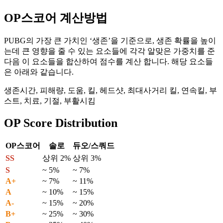
OP스코어 계산방법
PUBG의 가장 큰 가치인 ‘생존’을 기준으로, 생존 확률을 높이
는데 큰 영향을 줄 수 있는 요소들에 각각 알맞은 가중치를 준
다음 이 요소들을 합산하여 점수를 계산 합니다. 해당 요소들
은 아래와 같습니다.
생존시간, 피해량, 도움, 킬, 헤드샷, 최대사거리 킬, 연속킬, 부
스트, 치료, 기절, 부활시킴
OP Score Distribution
OP스코어
솔로
듀오/스쿼드
SS
상위 2%
상위 3%
S
~ 5%
~ 7%
A+
~ 7%
~ 11%
A
~ 10%
~ 15%
A-
~ 15%
~ 20%
B+
~ 25%
~ 30%